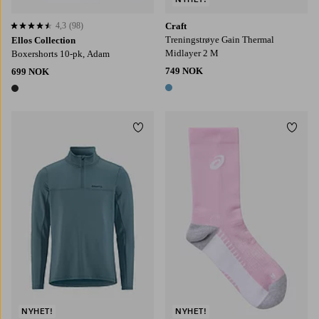
4,3
(98)
Craft
4,3 basert på 98 karaktergivninger
Treningstrøye Gain Thermal
Ellos Collection
Midlayer 2 M
Boxershorts 10-pk, Adam
749 NOK
699 NOK
1 farge
1 farge
Legg til favoritter
Legg t
S
M
L
XL
2XL
S
M
NYHET!
NYHET!