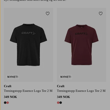
Legg til favoritter
Legg t
S
M
L
XL
2XL
S
M
L
XL
2XL
NYHET!
NYHET!
Craft
Craft
Treningstopp Essence Logo Tee 2 M
Treningstopp Essence Logo Tee 2 M
349 NOK
349 NOK
2 farger
2 farger