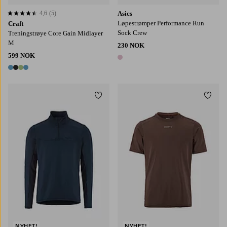
4,6
(5)
Asics
4,6 basert på 5 karaktergivninger
Løpestrømper Performance Run
Craft
Sock Crew
Treningstrøye Core Gain Midlayer
M
230 NOK
599 NOK
1 farge
4 farger
Legg til favoritter
Legg t
S
M
L
XL
2XL
S
M
L
XL
2XL
NYHET!
NYHET!