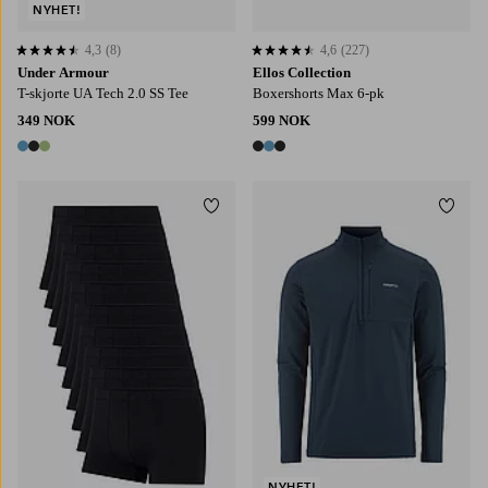
NYHET!
4,3
(8)
4,6
(227)
4,3 basert på 8 karaktergivninger
4,6 basert på 227 karaktergivninger
Under Armour
Ellos Collection
T-skjorte UA Tech 2.0 SS Tee
Boxershorts Max 6-pk
349 NOK
599 NOK
3 farger
3 farger
Legg til favoritter
Legg t
S
M
L
XL
2XL
NYHET!