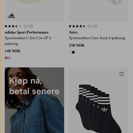
3,5
(6)
4,3
(4)
3,5 basert på 6 karaktergivninger
4,3 basert på 4 karaktergivninger
adidas Sport Performance
Asics
Sportssokker C Ess Crw 3P 3-
Sportssokker Crew Sock 6-pakning
pakning
250 NOK
149 NOK
2 farger
2 farger
Legg t
34/36
37/39
40/42
43/45
Les mer