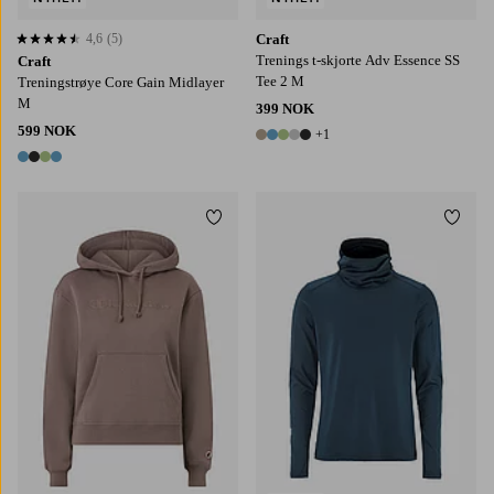
4,6
(5)
Craft
4,6 basert på 5 karaktergivninger
Trenings t-skjorte Adv Essence SS
Craft
Tee 2 M
Treningstrøye Core Gain Midlayer
M
399 NOK
599 NOK
+1
6 farger
4 farger
Legg til favoritter
Legg t
S
M
L
XL