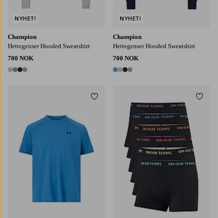
NYHET!
NYHET!
Champion
Champion
Hettegenser Hooded Sweatshirt
Hettegenser Hooded Sweatshirt
700 NOK
700 NOK
4 farger
4 farger
Legg til favoritter
Legg t