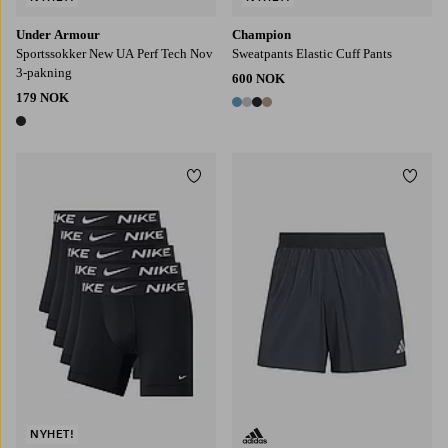
Under Armour
Champion
Sportssokker New UA Perf Tech Nov
Sweatpants Elastic Cuff Pants
3-pakning
600 NOK
179 NOK
4 farger
1 farge
Legg til favoritter
Legg t
NYHET!