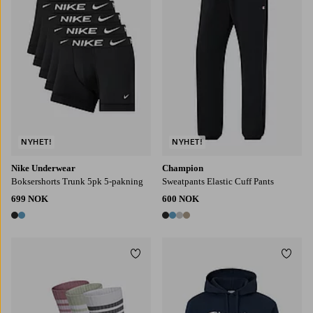
NYHET!
NYHET!
Nike Underwear
Champion
Boksershorts Trunk 5pk 5-pakning
Sweatpants Elastic Cuff Pants
699 NOK
600 NOK
2 farger
4 farger
Legg til favoritter
Legg t
34/36
37/39
40/42
S
M
L
XL
2XL