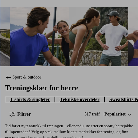
Shopp her
Shopp her
Shop
Sport & outdoor
Treningsklær for herre
T-shirts & singleter
Tekniske overdeler
Sweatshirts &
Filtrer
517 treff
Sorter på:
Popularitet
Tid for et nytt antrekk til treningen – eller er du ute etter en sporty hettejakke
til løperunden? Velg og vrak mellom kjente merkeklær for trening, og finn
nye treningsklær som sitter deilig og ser bra ut!