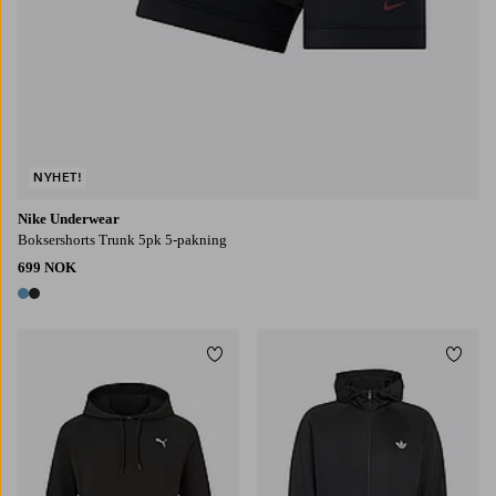
NYHET!
Nike Underwear
Boksershorts Trunk 5pk 5-pakning
699 NOK
2 farger
Legg til favoritter
Legg t
S
M
L
XL
2XL