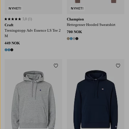
NYHET!
NYHET!
5,0
(1)
Champion
5,0 basert på 1 karaktergivninger
Hettegenser Hooded Sweatshirt
Craft
Treningstopp Adv Essence LS Tee 2
700 NOK
M
4 farger
449 NOK
3 farger
Legg til favoritter
Legg t
S
M
L
XL
2XL
S
M
L
XL
2XL