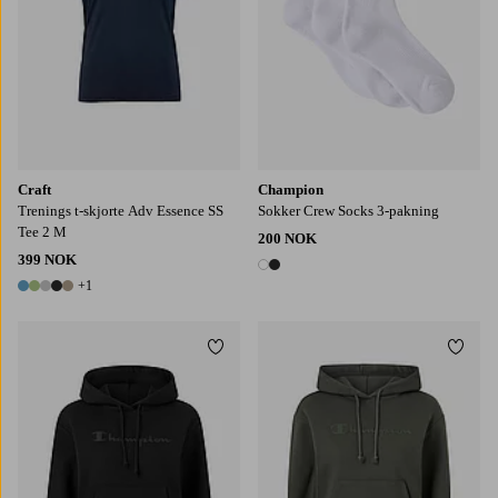
Craft
Champion
Trenings t-skjorte Adv Essence SS
Sokker Crew Socks 3-pakning
Tee 2 M
200 NOK
399 NOK
2 farger
+1
6 farger
Legg til favoritter
Legg t