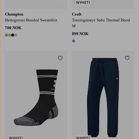
NYHET!
Champion
Craft
Hettegenser Hooded Sweatshirt
Treningstrøye Subz Thermal Hood
M
700 NOK
899 NOK
4 farger
1 farge
Legg til favoritter
Legg t
M
L
XL
S
M
L
XL
2XL
NYHET!
NYHET!