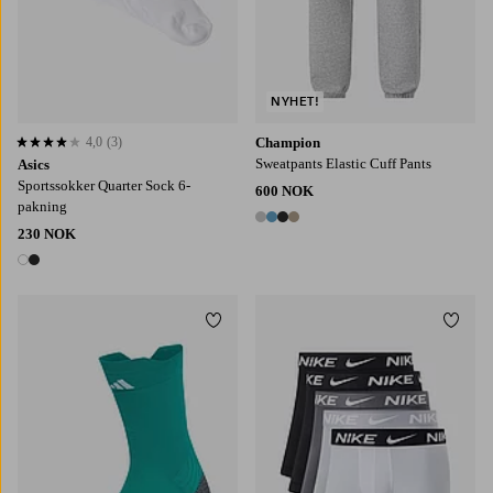
NYHET!
4,0
(3)
Champion
4,0 basert på 3 karaktergivninger
Sweatpants Elastic Cuff Pants
Asics
Sportssokker Quarter Sock 6-
600 NOK
pakning
4 farger
230 NOK
2 farger
Legg til favoritter
Legg t
37-39
40-42
43-45
S
M
L
XL
2XL