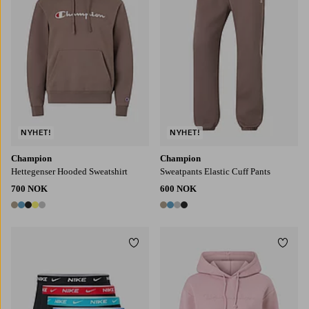
NYHET!
NYHET!
Champion
Champion
Hettegenser Hooded Sweatshirt
Sweatpants Elastic Cuff Pants
700 NOK
600 NOK
5 farger
4 farger
Legg til favoritter
Legg t