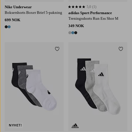
Nike Underwear
5,0
(1)
5,0 basert på 1 karaktergivninger
Boksershorts Boxer Brief 5-pakning
adidas Sport Performance
Treningsshorts Run Ess Shor M
699 NOK
349 NOK
2 farger
3 farger
Legg til favoritter
Legg t
S
M
L
34/36
37/39
40/42
43/45
NYHET!