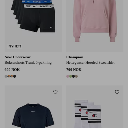
NYHET!
Nike Underwear
Champion
Boksershorts Trunk 5-pakning
Hettegenser Hooded Sweatshirt
699 NOK
700 NOK
4 farger
4 farger
Legg til favoritter
Legg t
35/38
39/42
43/46