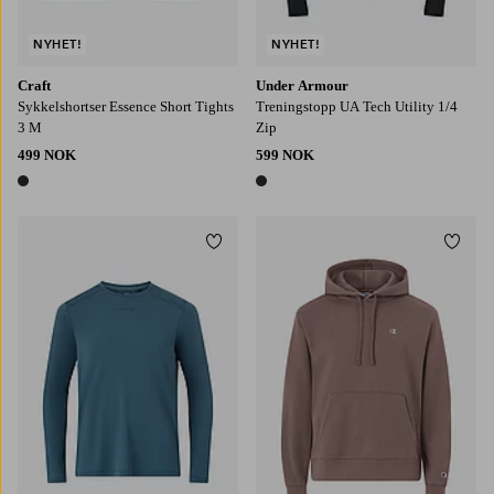
NYHET!
NYHET!
Craft
Under Armour
Sykkelshortser Essence Short Tights
Treningstopp UA Tech Utility 1/4
3 M
Zip
499 NOK
599 NOK
1 farge
1 farge
Legg til favoritter
Legg t
S
M
L
XL
2XL
S
M
L
XL
2XL