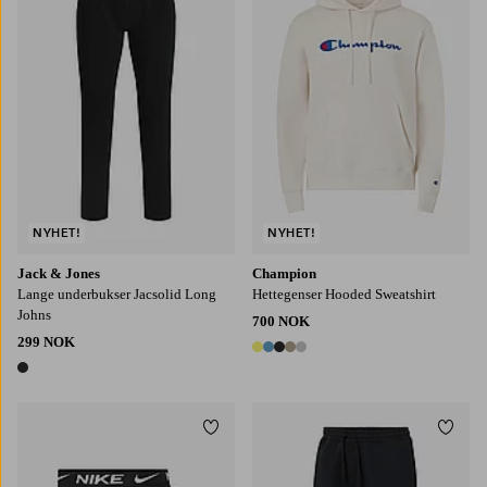
NYHET!
NYHET!
Jack & Jones
Champion
Lange underbukser Jacsolid Long
Hettegenser Hooded Sweatshirt
Johns
700 NOK
299 NOK
5 farger
1 farge
Legg til favoritter
Legg t
S
M
L
XL
2XL