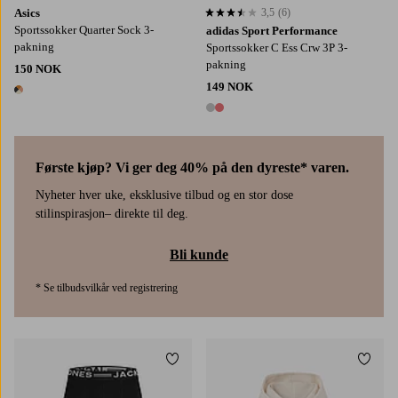
Asics
3,5
(6)
3,5 basert på 6 karaktergivninger
Sportssokker Quarter Sock 3-
adidas Sport Performance
pakning
Sportssokker C Ess Crw 3P 3-
pakning
150 NOK
149 NOK
1 farge
2 farger
Første kjøp? Vi ger deg 40% på den dyreste* varen.
Nyheter hver uke, eksklusive tilbud og en stor dose
stilinspirasjon– direkte til deg.
Bli kunde
* Se tilbudsvilkår ved registrering
Legg til favoritter
Legg t
S
M
L
XL
2XL
S
M
L
XL
2XL