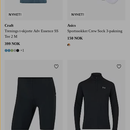
NYHET!
NYHET!
Craft
Asics
Trenings t-skjorte Adv Essence SS
Sportssokker Crew Sock 3-pakning
Tee 2 M
150 NOK
399 NOK
1 farge
+1
6 farger
Legg til favoritter
Legg t
M
L
XL