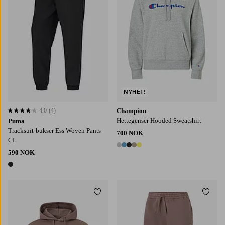
NYHET!
4,0
(4)
Champion
4,0 basert på 4 karaktergivninger
Hettegenser Hooded Sweatshirt
Puma
Tracksuit-bukser Ess Woven Pants
700 NOK
CL
5 farger
590 NOK
1 farge
Legg til favoritter
Legg t
S
M
L
XL
2XL
S
M
L
XL
2XL