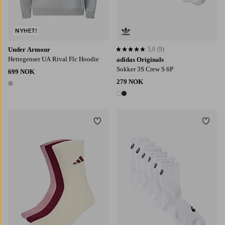
NYHET!
Under Armour
5,0
(9)
5,0 basert på 9 karaktergivninger
Hettegenser UA Rival Flc Hoodie
adidas Originals
Sokker 3S Crew S 6P
699 NOK
279 NOK
1 farge
2 farger
Legg til favoritter
Legg t
34/36
37/39
40/42
43/45
S
M
L