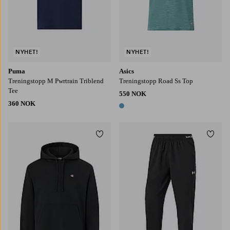
NYHET!
NYHET!
Puma
Asics
Treningstopp M Pwrtrain Triblend
Treningstopp Road Ss Top
Tee
550 NOK
360 NOK
1 farge
Legg til favoritter
Legg t
S
M
L
XL
2XL