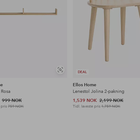
Vis
DEAL
lignende
me
Ellos Home
 Rosa
Lenestol Jolina 2-pakning
999 NOK
1,539 NOK
2,199 NOK
 pris
759 NOK
Tidl. laveste pris
1,759 NOK