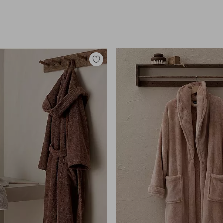
ftig bomullsdyrking, og jobber for
sprøytemidler. Better Cotton gir
ige forhold for bomullsbønder. Ved å
estering i Better Cottons misjon.
alanse, og er ikke fysisk sporbar til
bettercotton.org/learnmore.
Legg
til
favoritter