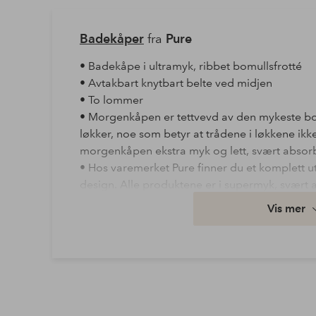
Badekåper
fra
Pure
• Badekåpe i ultramyk, ribbet bomullsfrotté
• Avtakbart knytbart belte ved midjen
• To lommer
• Morgenkåpen er tettvevd av den mykeste bo
løkker, noe som betyr at trådene i løkkene ikk
morgenkåpen ekstra myk og lett, svært absor
• Hos varemerket Pure finner du et komplett u
design. Alle produktene er i supermyk, svært 
bomullskvalitet. Herlig hverdagsluksus for d
Vis mer
• Produktet er sertifisert iht. STANDARD 100 
garanterer at produktet er testet og uten stof
og miljø.
Lisensnummer & testinstitutt: 09.HTR.69022
• Ellos samarbeider med Better Cotton for å 
bomullsdyrkingen. Better Cotton er en global