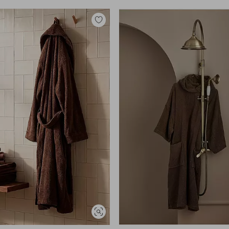
Legg
til
favoritter
Vis
lignende