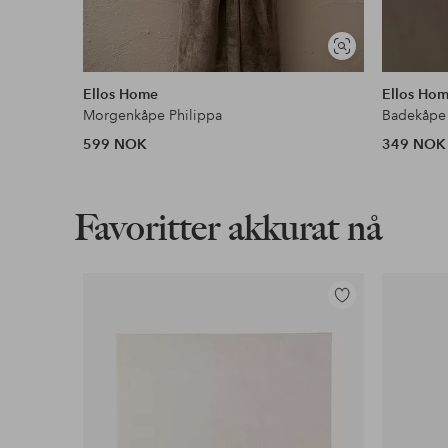
Vis
Faktura & Konto
lignende
Våre mest fordelaktige betalingsmåter
Ellos Home
Ellos Ho
Morgenkåpe Philippa
Badekåpe 
Les mer
599 NOK
349 NOK
Favoritter akkurat nå
Legg
til
favoritter