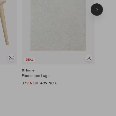
Neste
produkt
Vis
Vis
DEAL
DEAL
lignende
lignende
&Home
Ellos Ho
Flossteppe Lugo
Trappetri
379 NOK
499 NOK
769 NOK
Tidl. lavest