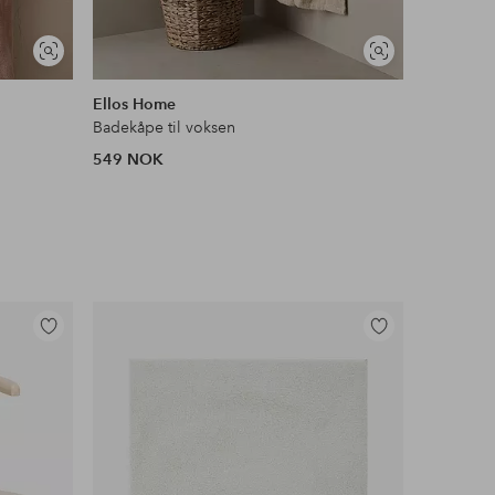
Vis
Vis
lignende
lignende
Ellos Home
Ellos Ho
Badekåpe til voksen
Badekåpe 
549 NOK
349 NOK
Legg
Legg
til
til
favoritter
favoritter