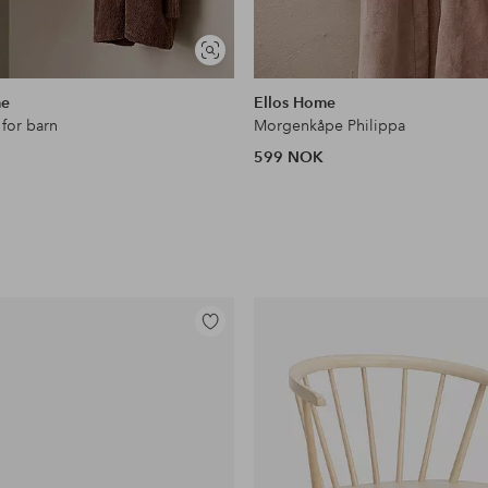
Vis
lignende
me
Ellos Home
for barn
Morgenkåpe Philippa
599 NOK
Legg
til
favoritter