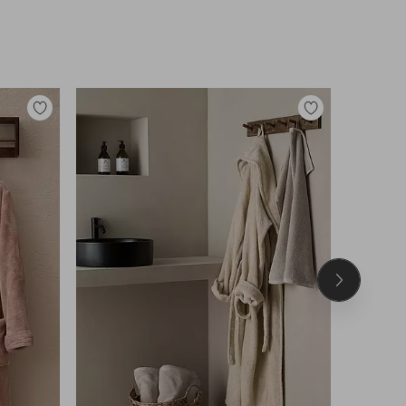
Legg
Legg
til
til
favoritter
favoritter
Neste
produkt