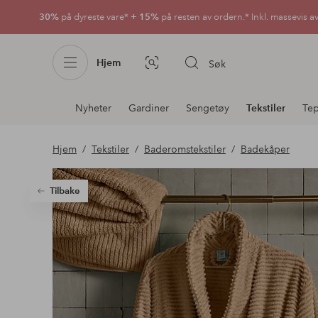
30%
på dyreste vare*
+ 15%
på resten av ordern.* Inkl. massevis a
Hjem
Søk
Bildesøk
Avdelingsnavigering
Nyheter
Gardiner
Sengetøy
Tekstiler
Te
Hjem
Tekstiler
Baderomstekstiler
Badekåper
Tilbake