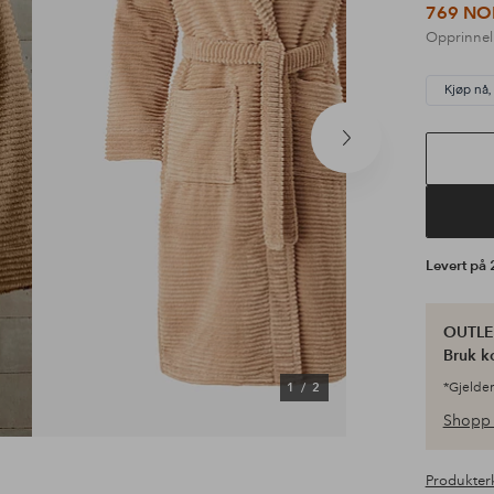
769 NO
Opprinnel
Kjøp nå,
Neste
produkt
Levert på
OUTLET
Bruk k
1
/
2
*Gjelder
Shopp 
Produkter