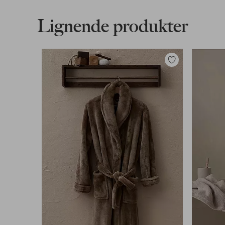
bomullsbønder innen metoder for mer bærekra
mer effektiv bruk av vann og redusert bruk av 
Lignende produkter
forbedrede sosiale, økonomiske og miljømess
velge våre bomullsprodukter støtter du vår inv
Better Cotton kommer fra et system med masseb
sluttproduktet. Les mer om Better Cotton på 
Legg
til
favoritter
Kvalitet: Vevd
Materiale: 100% Bomull
Artikkelnummer: 1743175-03-XS
Last ned høyoppløst bilde
Fri frakt
Gjelder for normalpakke over 599 kr
Les mer