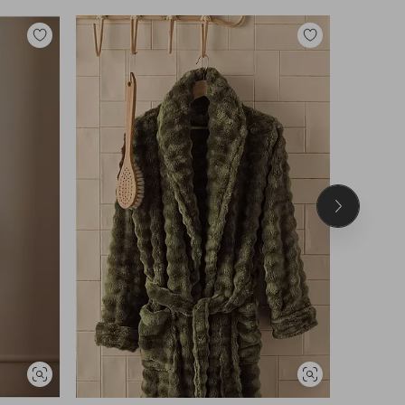
Legg
Legg
til
til
favoritter
favoritter
Neste
produkt
Vis
Vis
lignende
lignende