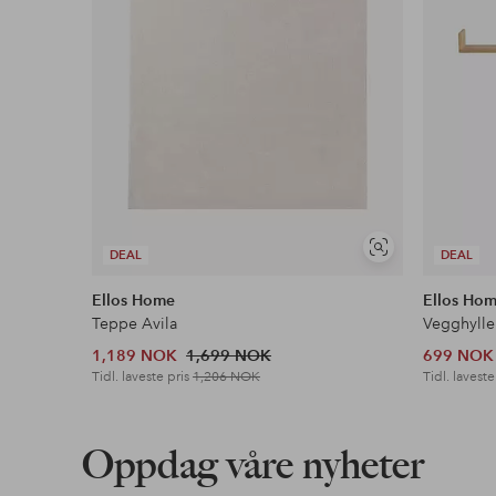
Vis
DEAL
DEAL
lignende
Ellos Home
Ellos Ho
Teppe Avila
Vegghylle
1,189 NOK
1,699 NOK
699 NOK
Tidl. laveste pris
1,206 NOK
Tidl. laveste
Oppdag våre nyheter