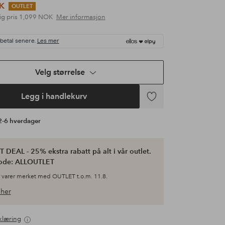
K
OUTLET
ig pris
1,099 NOK
Mer informasjon
 betal senere.
Les mer
Velg størrelse
Legg i handlekurv
Legg
til
 2-6 hverdager
favoritter
 DEAL - 25% ekstra rabatt på alt i vår outlet.
ode: ALLOUTLET
 varer merket med OUTLET t.o.m. 11.8.
her
klæring