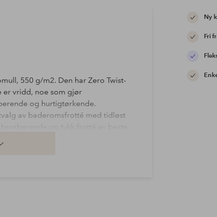
Ny 
Fri f
Flek
Enke
mull, 550 g/m2. Den har Zero Twist-
e er vridd, noe som gjør
berende og hurtigtørkende.
tvalg av baderomsfrotté med tidløst
absorberende og tykk frotté av beste
eg og baderommet ditt!
by OEKO-TEX®. Sertifiseringen
fer som kan være skadelige for helse
 HOHENSTEIN HTTI
forbedre den globale
 ideell organisasjon som utdanner