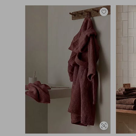
Legg
til
favoritter
Vis
lignende