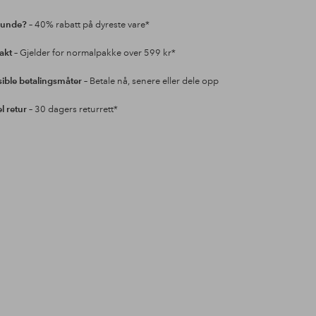
kunde?
– 40% rabatt på dyreste vare*
rakt
– Gjelder for normalpakke over 599 kr*
sible betalingsmåter
– Betale nå, senere eller dele opp
l retur
– 30 dagers returrett*