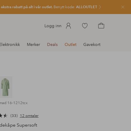
kstra rabatt på alt i vår outlet.
Benytt kode:
ALLOUTLET
Lukk
Gå
Logg inn
til
Gå
favorittmerkede
til
Elektronikk
Merker
Deals
Outlet
Gavekort
produkter
handlekurven
mad 16-1212tcx
33
12 omtaler
ekåpe Supersoft