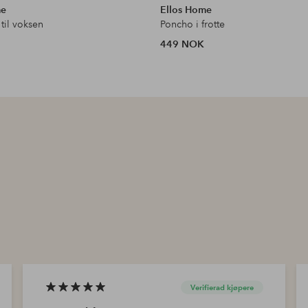
me
Ellos Home
til voksen
Poncho i frotte
449 NOK
Verifierad kjøpere