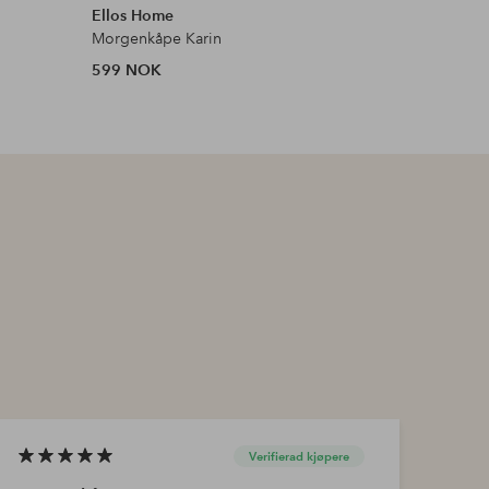
Ellos Home
Marimek
Morgenkåpe Karin
Galleria 
599 NOK
2,610 N
Verifierad kjøpere