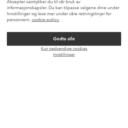
Aksepter samtykker du til vår bruk av
informasjonskapsler. Du kan tilpasse valgene dine under
Innstillinger og lese mer under våre retningslinjer for
Våre tjenester
personvern.
cookie-policy.
Vilkår
Godta alle
Venner
Kun nødvendige cookies
Åpne
Innstillinger
chat-
boks
Sikre betalinger - Betal direkte eller del opp
Vil du vite mer om
våre betalingsalternativer
?
elpy
elpy
Norge - Velg land