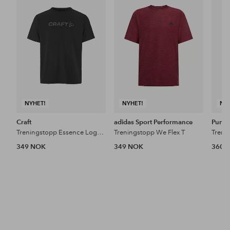
til
til
favoritter
favoritter
NYHET!
NYHET!
NY
Craft
adidas Sport Performance
Puma
Treningstopp Essence Logo Tee 2 M
Treningstopp We Flex T
349 NOK
349 NOK
360 