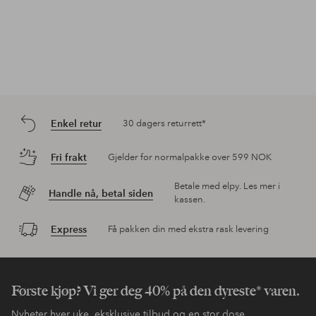
Enkel retur
30 dagers returrett*
Fri frakt
Gjelder for normalpakke over 599 NOK
Betale med elpy. Les mer i
Handle nå, betal siden
kassen.
Express
Få pakken din med ekstra rask levering
Første kjøp? Vi ger deg 40% på den dyreste* varen.
Nyheter hver uke, eksklusive tilbud og en stor dose