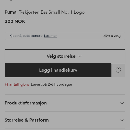
Puma
T-skjorten Ess Small No. 1 Logo
300 NOK
Kjøp nå, betal senere.
Les mer
Velg størrelse
Legg i handlekurv
Legg
til
Få antall igjen:
Levert på 2-6 hverdager
favoritte
Produktinformasjon
Størrelse & Passform