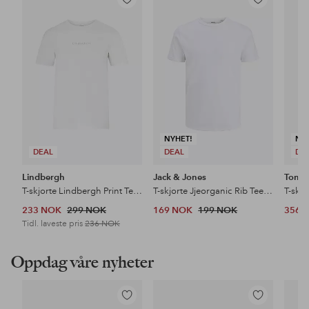
Legg
Legg
til
til
favoritter
favoritter
NYHET!
NY
DEAL
DEAL
DE
Lindbergh
Jack & Jones
Tommy
T-skjorte Lindbergh Print Tee S/S
T-skjorte Jjeorganic Rib Tee Ss Crew Neck
T-skjo
233 NOK
299 NOK
169 NOK
199 NOK
356 
Tidl. laveste pris
236 NOK
Oppdag våre nyheter
Legg
Legg