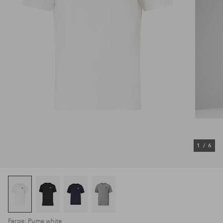
1
/
6
Farge: Puma white