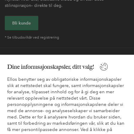
stilinspirasjon– direkte til deg.
Bli kunde
* Se tilbudsvilkår ved registrering
Trenger du hjelp?
Dine informsajonskapsler, ditt valg!
Du finner svar på de vanligste spørsmålene i vår FAQ. Du finner
også informasjon om hvordan du kan kontakte oss.
Ellos benytter seg av obligatoriske informasjonskapsler
slik at nettstedet skal fungere, samt informasjonskapsler
Kundeservice
Bestilling
Betalingsmåte
Lev
for analyse, tilpasset innhold og for å gi deg en mer
relevant opplevelse på nettstedet vårt. Disse
personopplysningene og informasjonskapslene deler vi
med de annonse- og analyseselskaper vi samarbeider
Mine sider
med. Dette er for å analysere hvordan du bruker siden,
samt til forbedring av markedsføringen vår, slik at du kan
få mer persontilpassede annonser. Ved å klikke på
Om Ellos