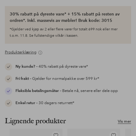
30% rabatt på dyreste vare* + 15% rabatt på resten av
ordren*. Inkl. massevis av møbler! Bruk kode: 3015
*Gjelder ved kjøp av 2 eller flere varer for totalt 699 nok eller mer
t.o.m. 11.8. Se fullstendige vilkår i kassen.
Produkterklæring
Ny kunde?
– 40% rabatt på dyreste vare*
Fri frakt
– Gjelder for normalpakke over 599 kr*
Fleksible betalingsmåter
– Betale nå, senere eller dele opp
Enkel retur
– 30 dagers returrett*
Lignende produkter
Vis mer