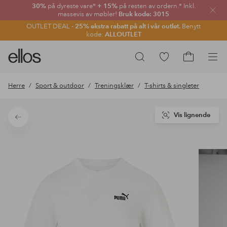
30%
på dyreste vare*
+ 15%
på resten av ordern.* Inkl.
Lukk
massevis av møbler!
Bruk kode: 3015
OUTLET DEAL -
25% ekstra rabatt på alt i vår outlet.
Benytt
kode:
ALLOUTLET
Ellos
Gå
Søk
logo
til
Gå
–
favorittmerkede
til
Herre
Sport & outdoor
Treningsklær
T-shirts & singleter
gå
produkter
handlekurv
til
forsiden
Vis lignende
Tilbake