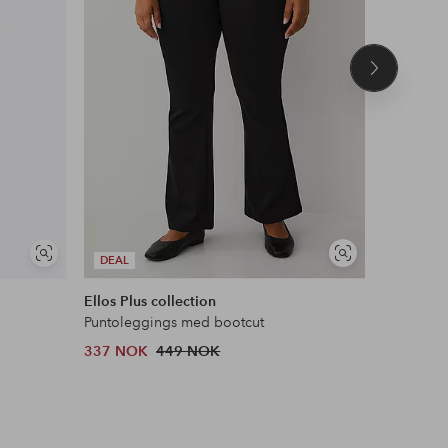
Neste
produkt
OUTLET
Vis
Vis
DEAL
25% EXT
lignende
lignende
Ellos Plus collection
adidas Or
Puntoleggings med bootcut
Tights Ess
337 NOK
449 NOK
419 NOK
Opprinneli