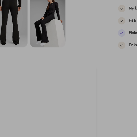
Ny 
Fri f
Flek
Enke