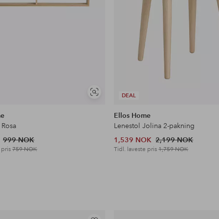
Vis
DEAL
lignende
me
Ellos Home
 Rosa
Lenestol Jolina 2-pakning
999 NOK
1,539 NOK
2,199 NOK
 pris
759 NOK
Tidl. laveste pris
1,759 NOK