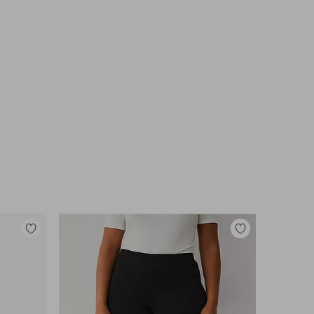
Legg
Legg
til
til
favoritter
favoritter