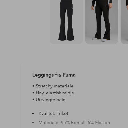
Leggings
fra
Puma
• Stretchy materiale
• Høy, elastisk midje
• Utsvingte bein
Kvalitet: Trikot
Materiale: 95% Bomull, 5% Elastan