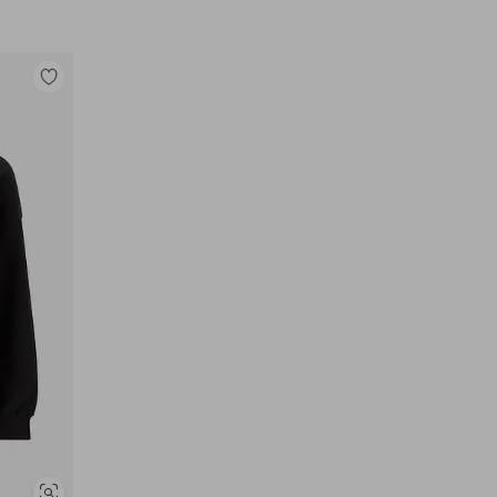
Legg
til
favoritter