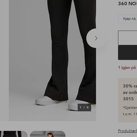
360 NO
Kjøp nå,
Neste
produkt
1 igjen på
30% ra
av ordr
3015
1
/
4
*Gjelder 
t.o.m. 11
Produkter