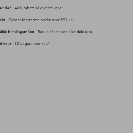
kunde?
– 40% rabatt på dyreste vare*
rakt
– Gjelder for normalpakke over 599 kr*
sible betalingsmåter
– Betale nå, senere eller dele opp
l retur
– 30 dagers returrett*