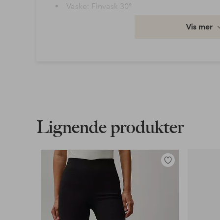
Vaske: Finvask 30°
Artikkelnummer: 2066008-01-XS
Vis mer
Last ned høyoppløst bilde
Fri frakt
Gjelder for normalpakke over 599 kr
Les mer
Lignende produkter
Faktura & Konto
Legg
Våre mest fordelaktige betalingsmåter
til
favoritter
Les mer