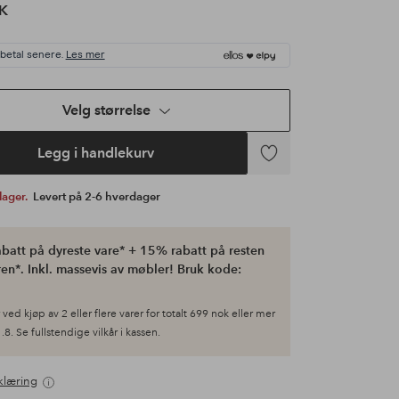
K
 betal senere.
Les mer
Velg størrelse
Legg i handlekurv
Legg
til
 lager.
Levert på 2-6 hverdager
favoritter
batt på dyreste vare* + 15% rabatt på resten
en*. Inkl. massevis av møbler! Bruk kode:
ved kjøp av 2 eller flere varer for totalt 699 nok eller mer
.8. Se fullstendige vilkår i kassen.
klæring