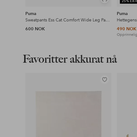
Vis
25% EXT
lignende
Puma
Puma
Sweatpants Ess Cat Comfort Wide Leg Pants FL op
Hettegens
600 NOK
490 NOK
Opprinnelig
Favoritter akkurat nå
Legg
til
favoritter