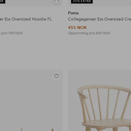
Vis
RA
25% EXTRA
lignende
Puma
er Ess Oversized Hoodie FL
Collegegenser Ess Oversized Cr
455 NOK
 pris
700 NOK
Opprinnelig pris
650 NOK
Legg
til
favoritter