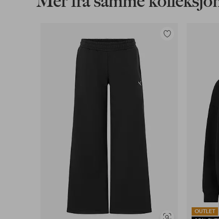
Mer fra samme kolleksjo
Legg
til
favoritter
OUTLET