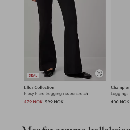
Vis
DEAL
lignende
Ellos Collection
Champio
Flexy Flare tregging i superstretch
Leggings 
479 NOK
599 NOK
400 NOK