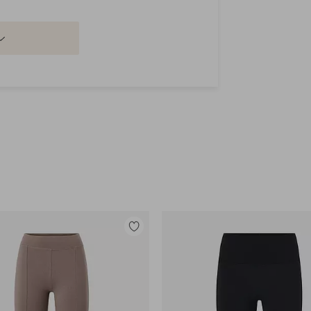
Legg
til
favoritter