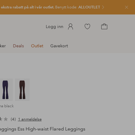
kstra rabatt på alt i vår outlet.
Benytt kode:
ALLOUTLET
Lukk
Gå
Logg inn
til
Gå
favorittmerkede
til
ker
Deals
Outlet
Gavekort
produkter
handlekurven
ma black
4
1 anmeldelse
ggings Ess High-waist Flared Leggings