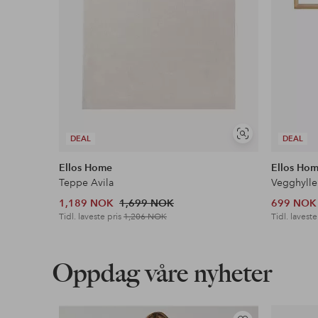
Vis
DEAL
DEAL
lignende
Ellos Home
Ellos Ho
Teppe Avila
Vegghylle
1,189 NOK
1,699 NOK
699 NOK
Tidl. laveste pris
1,206 NOK
Tidl. laveste
Oppdag våre nyheter