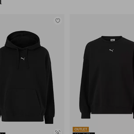
n
Legg
til
favoritter
OUTLET