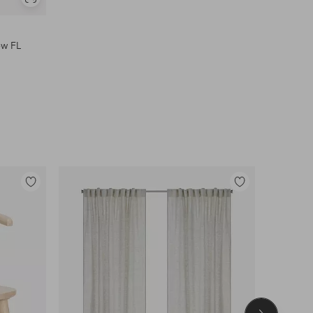
Vis
lignende
ew FL
Legg
Legg
til
til
favoritter
favoritter