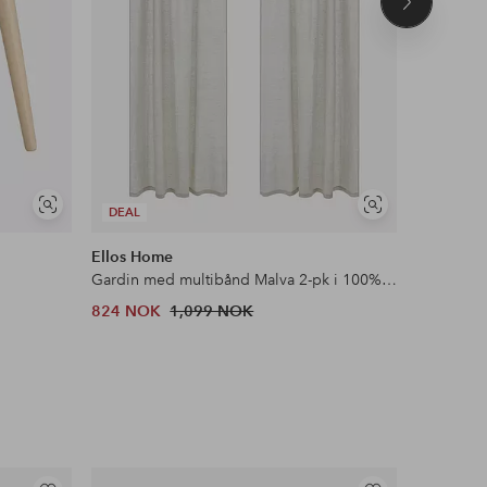
Neste
produkt
Vis
Vis
DEAL
DEAL
lignende
lignende
Ellos Home
&Home
Gardin med multibånd Malva 2-pk i 100% lin
Flosstep
824 NOK
1,099 NOK
379 NOK