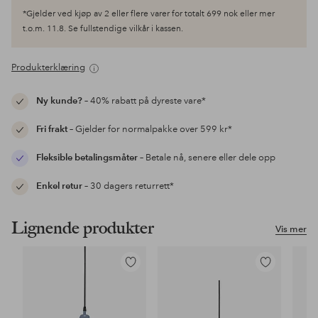
*Gjelder ved kjøp av 2 eller flere varer for totalt 699 nok eller mer
t.o.m. 11.8. Se fullstendige vilkår i kassen.
Produkterklæring
Ny kunde?
– 40% rabatt på dyreste vare*
Fri frakt
– Gjelder for normalpakke over 599 kr*
Fleksible betalingsmåter
– Betale nå, senere eller dele opp
Enkel retur
– 30 dagers returrett*
Lignende produkter
Vis mer
Legg
Legg
til
til
favoritter
favoritter