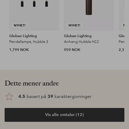
NYHET!
NYHET!
NY
Globen Lighting
Globen Lighting
Globe
Pendellampe, Hubble 3
Anheng Hubble H22
Pende
1,799 NOK
959 NOK
2,39
Dette mener andre
4.5
basert på
39
karaktergivninger
Vis alle omtaler (12)