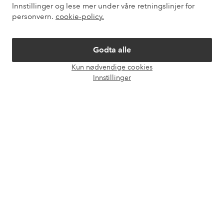
Innstillinger og lese mer under våre retningslinjer for
Mine sider
personvern.
cookie-policy.
Om Ellos
Godta alle
Kun nødvendige cookies
Våre tjenester
Åpne
Innstillinger
chat-
boks
Vilkår
Venner
Sikre betalinger - Betal direkte eller del opp
Vil du vite mer om
våre betalingsalternativer
?
elpy
elpy