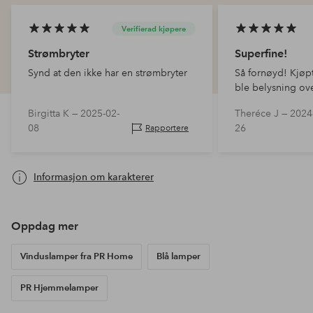
Verifierad kjøpere
Strømbryter
Superfine!
Synd at den ikke har en strømbryter
Så fornøyd! Kjøp
ble belysning ov
Birgitta K —
2025-02-
Theréce J —
2024
08
26
Rapportere
Informasjon om karakterer
Oppdag mer
Vinduslamper fra PR Home
Blå lamper
PR Hjemmelamper