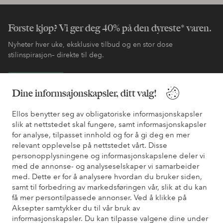
Første kjøp? Vi ger deg 40% på den dyreste* varen.
Nyheter hver uke, eksklusive tilbud og en stor dose
stilinspirasjon– direkte til deg.
Bli kunde
Dine informsajonskapsler, ditt valg!
* Se tilbudsvilkår ved registrering
Ellos benytter seg av obligatoriske informasjonskapsler
slik at nettstedet skal fungere, samt informasjonskapsler
for analyse, tilpasset innhold og for å gi deg en mer
Trenger du hjelp?
relevant opplevelse på nettstedet vårt. Disse
personopplysningene og informasjonskapslene deler vi
Du finner svar på de vanligste spørsmålene i vår FAQ. Du finner
med de annonse- og analyseselskaper vi samarbeider
også informasjon om hvordan du kan kontakte oss.
med. Dette er for å analysere hvordan du bruker siden,
samt til forbedring av markedsføringen vår, slik at du kan
få mer persontilpassede annonser. Ved å klikke på
Kundeservice
Bestilling
Betalingsmåte
Lev
Aksepter samtykker du til vår bruk av
informasjonskapsler. Du kan tilpasse valgene dine under