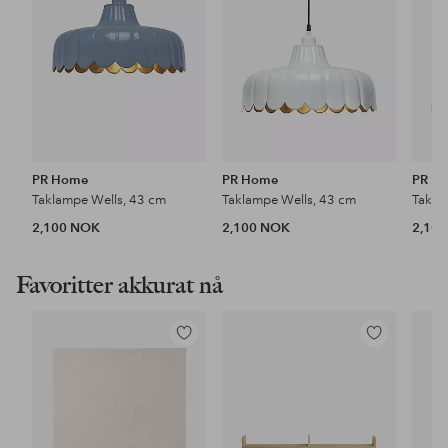
PR Home
PR Home
PR H
Taklampe Wells, 43 cm
Taklampe Wells, 43 cm
Takla
2,100 NOK
2,100 NOK
2,10
Favoritter akkurat nå
Legg
Legg
til
til
favoritter
favoritter