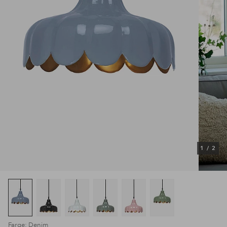
1
/
2
Farge: Denim