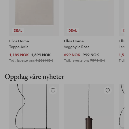
DEAL
DEAL
DE
Ellos Home
Ellos Home
Ellos
Teppe Avila
Vegghylle Rosa
Lenes
1,189 NOK
1,699 NOK
699 NOK
999 NOK
1,53
Tidl. laveste pris
1,206 NOK
Tidl. laveste pris
759 NOK
Tidl. l
Oppdag våre nyheter
Legg
Legg
til
til
favoritter
favoritter