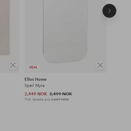
Neste
produkt
Vis
Vis
DEAL
DEAL
lignende
lignende
Ellos Home
Ellos Ho
Speil Myra
Vegghylle
2,449 NOK
3,499 NOK
699 NOK
Tidl. laveste pris
2,659 NOK
Tidl. lavest