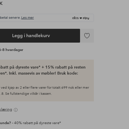
K
 betal senere.
Les mer
Legg i handlekurv
Legg
til
 6-8 hverdager
favoritter
batt på dyreste vare* + 15% rabatt på resten
en*. Inkl. massevis av møbler! Bruk kode:
ved kjøp av 2 eller flere varer for totalt 699 nok eller mer
.8. Se fullstendige vilkår i kassen.
klæring
kunde?
– 40% rabatt på dyreste vare*