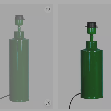
Legg
til
favoritter
Vis
lignende