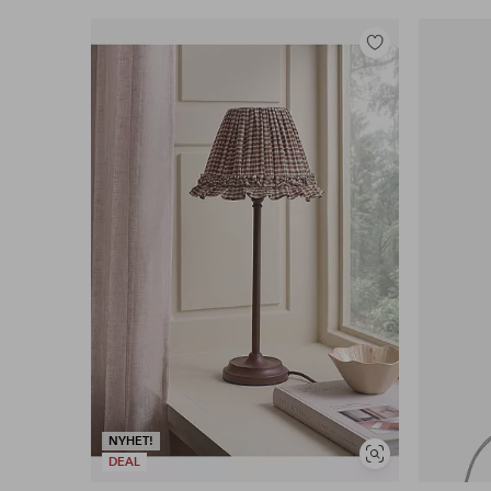
Legg
til
favoritter
NYHET!
Vis
DEAL
lignende