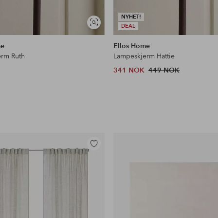
NYHET!
Vis
DEAL
lignende
me
Ellos Home
rm Ruth
Lampeskjerm Hattie
341 NOK
449 NOK
Legg
til
favoritter