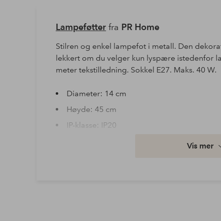
Lampeføtter
fra
PR Home
Stilren og enkel lampefot i metall. Den dekora
lekkert om du velger kun lyspære istedenfor 
meter tekstilledning. Sokkel E27. Maks. 40 W.
Diameter: 14 cm
Høyde: 45 cm
IP-klasse: IP20
Kabel lengde: 200 cm
Vis mer
Kontakttype: Ujordet
Maks effekt: 40 watt
Sokkel: E27
Artikkelnummer: 1541518-03-0