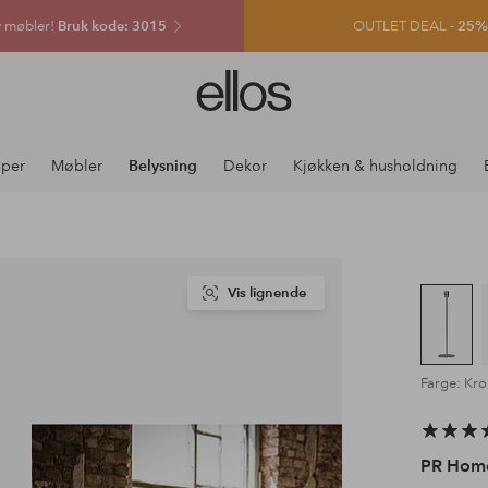
v møbler!
Bruk kode: 3015
OUTLET DEAL -
25% e
Ellos
logo
–
gå
per
Møbler
Belysning
Dekor
Kjøkken & husholdning
til
forsiden
Vis lignende
Farge: Kr
PR Hom