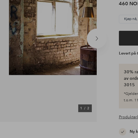
460 NO
Kjøp nå,
Neste
produkt
Levert på
30% ra
av ordr
3015
*Gjelder 
t.o.m. 11
1
/
2
Produkter
Ny 