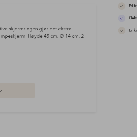
Fri f
Flek
tive skjermringen gjør det ekstra
Enke
lampeskjerm. Høyde 45 cm, Ø 14 cm. 2