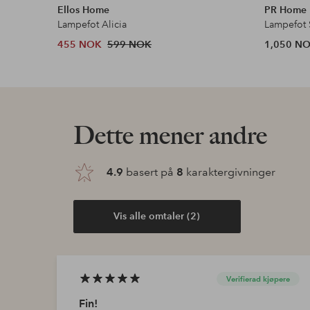
Ellos Home
PR Home
Lampefot Alicia
Lampefot 
455 NOK
599 NOK
1,050 N
Dette mener andre
4.9
basert på
8
karaktergivninger
Vis alle omtaler (2)
Verifierad kjøpere
Fin!