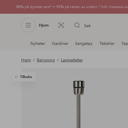
30%
på dyreste vare*
+ 15%
på resten av ordern.* Inkl. massevis a
Hjem
Søk
Bildesøk
Avdelingsnavigering
Nyheter
Gardiner
Sengetøy
Tekstiler
Tep
Hjem
Belysning
Lampeføtter
Tilbake