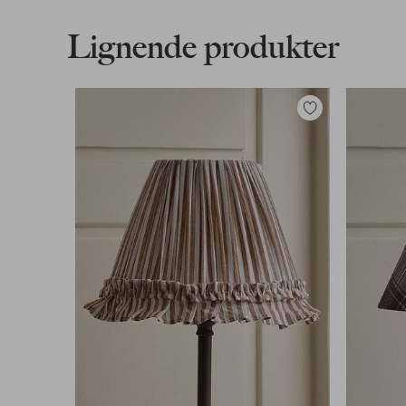
Last ned høyoppløst bilde
Lignende produkter
Fri frakt
Gjelder for normalpakke over 599 kr
Legg
til
Les mer
favoritter
Faktura & Konto
Våre mest fordelaktige betalingsmåter
Les mer