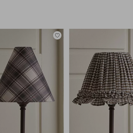
Legg
til
favoritter