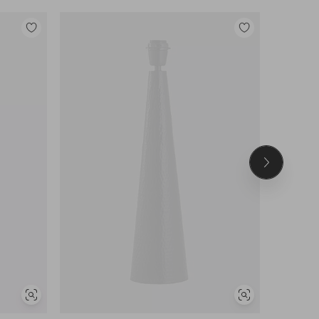
Legg
Legg
til
til
favoritter
favoritter
Neste
produkt
Vis
Vis
lignende
lignende