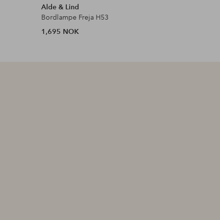
Alde & Lind
PR Home
Bordlampe Freja H53
Lampebas
1,695 NOK
3,500 N