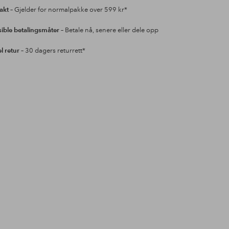
rakt
– Gjelder for normalpakke over 599 kr*
sible betalingsmåter
– Betale nå, senere eller dele opp
l retur
– 30 dagers returrett*