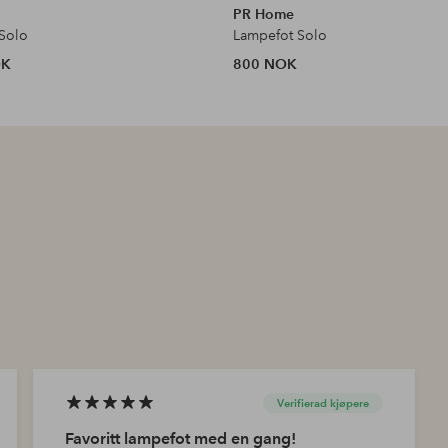
PR Home
Solo
Lampefot Solo
OK
800 NOK
Verifierad kjøpere
Favoritt lampefot med en gang!