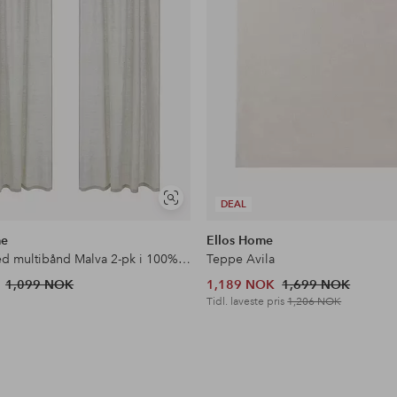
Vis
DEAL
lignende
me
Ellos Home
Gardin med multibånd Malva 2-pk i 100% lin
Teppe Avila
1,099 NOK
1,189 NOK
1,699 NOK
Tidl. laveste pris
1,206 NOK