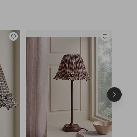
Legg
Legg
til
til
favoritter
favoritter
Neste
produkt