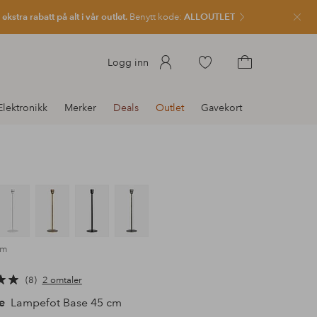
kstra rabatt på alt i vår outlet.
Benytt kode:
ALLOUTLET
Lukk
Gå
Logg inn
til
Gå
favorittmerkede
til
Elektronikk
Merker
Deals
Outlet
Gavekort
produkter
handlekurven
om
8
2 omtaler
e
Lampefot Base 45 cm