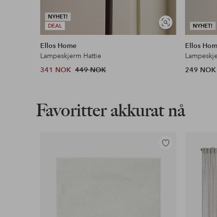
NYHET!
Vis
DEAL
NYHET!
lignende
Ellos Home
Ellos Ho
Lampeskjerm Hattie
Lampeskje
341 NOK
449 NOK
249 NOK
Favoritter akkurat nå
Legg
til
favoritter