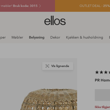
v møbler!
Bruk kode: 3015
OUTLET DEAL -
25% e
Ellos
logo
–
gå
per
Møbler
Belysning
Dekor
Kjøkken & husholdning
til
forsiden
Vis lignende
PR Hom
Ikke tilgje