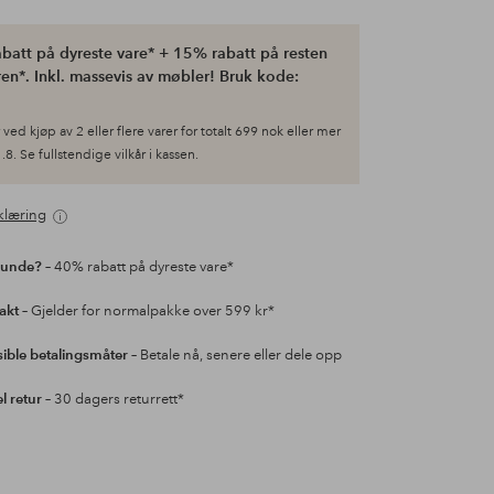
batt på dyreste vare* + 15% rabatt på resten
en*. Inkl. massevis av møbler! Bruk kode:
ved kjøp av 2 eller flere varer for totalt 699 nok eller mer
.8. Se fullstendige vilkår i kassen.
klæring
kunde?
– 40% rabatt på dyreste vare*
rakt
– Gjelder for normalpakke over 599 kr*
sible betalingsmåter
– Betale nå, senere eller dele opp
l retur
– 30 dagers returrett*