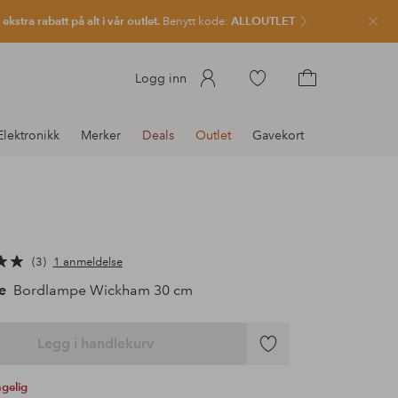
kstra rabatt på alt i vår outlet.
Benytt kode:
ALLOUTLET
Lukk
Gå
Logg inn
til
Gå
favorittmerkede
til
Elektronikk
Merker
Deals
Outlet
Gavekort
produkter
handlekurven
3
1 anmeldelse
e
Bordlampe Wickham 30 cm
Legg i handlekurv
Legg
til
ngelig
favoritter