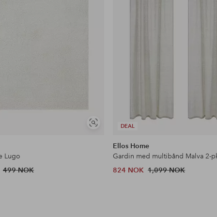
Vis
DEAL
lignende
Ellos Home
e Lugo
499 NOK
824 NOK
1,099 NOK