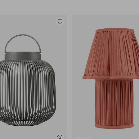
Legg
til
favoritter