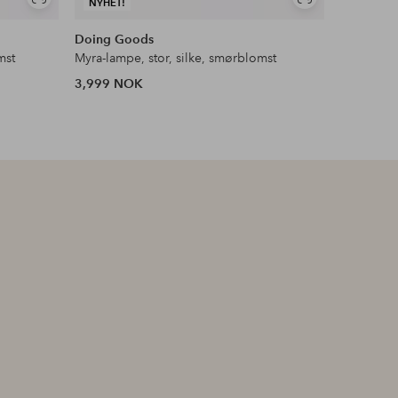
Vis
Vis
NYHET!
NYHET!
lignende
lignende
Doing Goods
Doing G
mst
Myra-lampe, stor, silke, smørblomst
3,999 NOK
3,999 N