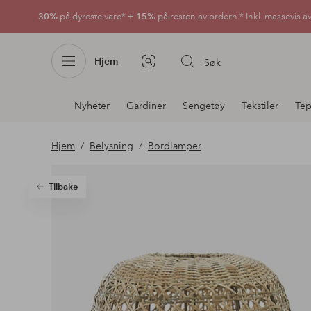
30%
på dyreste vare*
+ 15%
på resten av ordern.* Inkl. massevis a
Hjem
Søk
Bildesøk
Avdelingsnavigering
Nyheter
Gardiner
Sengetøy
Tekstiler
Tep
Hjem
Belysning
Bordlamper
Tilbake