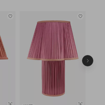
Legg
Legg
til
til
favoritter
favoritter
Neste
produkt