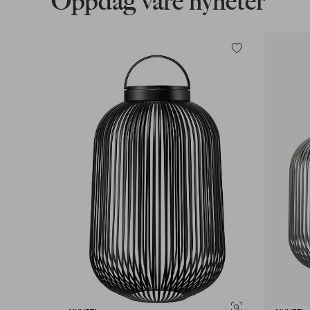
Oppdag våre nyheter
Legg
til
favoritter