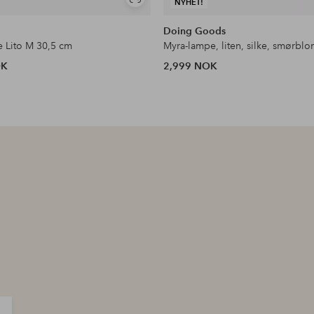
Vis
NYHET!
lignende
Doing Goods
 Lito M 30,5 cm
Myra-lampe, liten, silke, smørblo
OK
2,999 NOK