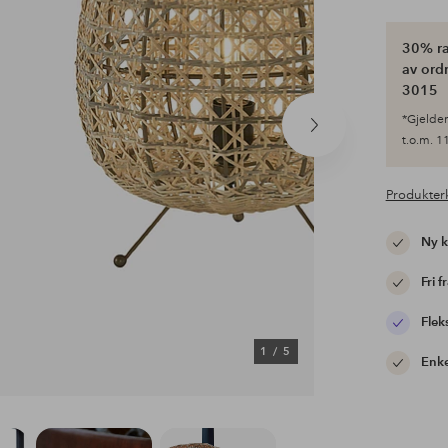
30% ra
av ordr
3015
*Gjelder 
Neste
t.o.m. 11
produkt
Produkter
Ny 
Fri f
Flek
1
/
5
Enke