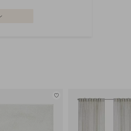
Legg
til
favoritter