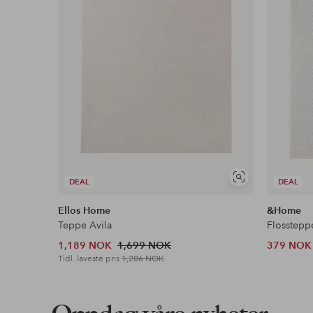
Les mer
Vis
DEAL
DEAL
lignende
Ellos Home
&Home
Teppe Avila
Flosstepp
1,189 NOK
1,699 NOK
379 NOK
Tidl. laveste pris
1,206 NOK