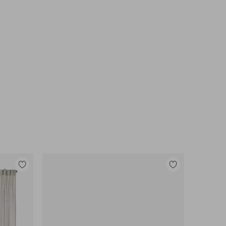
Legg
Legg
til
til
favoritter
favoritter