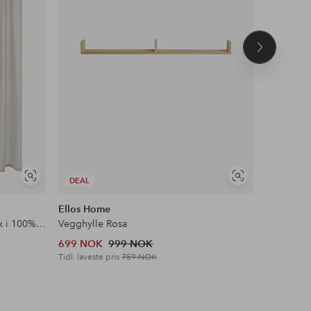
Neste
produkt
Vis
Vis
DEAL
DEAL
lignende
lignende
Ellos Home
Ellos Ho
Gardin med multibånd Malva 2-pk i 100% lin
Vegghylle Rosa
Lenestol 
699 NOK
999 NOK
1,539 N
Tidl. laveste pris
759 NOK
Tidl. lavest