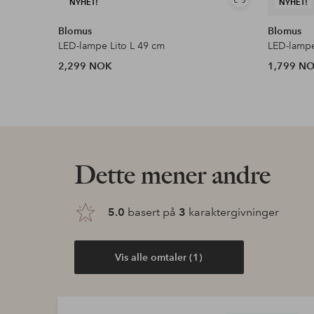
Vis
NYHET!
NYHET!
lignende
Blomus
Blomus
LED-lampe Lito L 49 cm
LED-lampe
2,299 NOK
1,799 N
Dette mener andre
5.0
basert på
3
karaktergivninger
Vis alle omtaler (1)