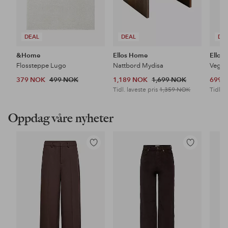
DEAL
DEAL
DE
&Home
Ellos Home
Ellos
Flossteppe Lugo
Nattbord Mydisa
Veggh
379 NOK
499 NOK
1,189 NOK
1,699 NOK
699 
Tidl. laveste pris
1,359 NOK
Tidl. l
Oppdag våre nyheter
Legg
Legg
til
til
favoritter
favoritter