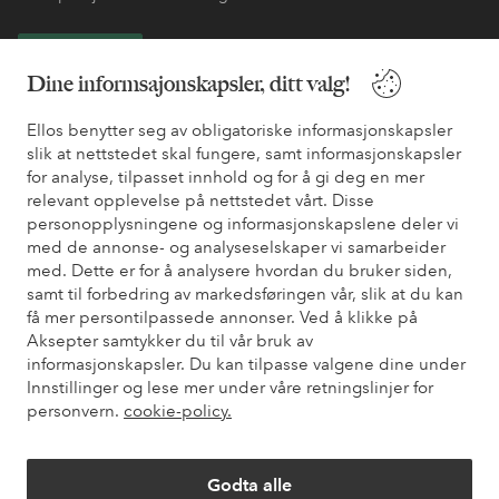
Bli kunde
Dine informsajonskapsler, ditt valg!
* Se tilbudsvilkår ved registrering
Ellos benytter seg av obligatoriske informasjonskapsler
slik at nettstedet skal fungere, samt informasjonskapsler
for analyse, tilpasset innhold og for å gi deg en mer
Trenger du hjelp?
relevant opplevelse på nettstedet vårt. Disse
personopplysningene og informasjonskapslene deler vi
Du finner svar på de vanligste spørsmålene i vår FAQ. Du finner
med de annonse- og analyseselskaper vi samarbeider
også informasjon om hvordan du kan kontakte oss.
med. Dette er for å analysere hvordan du bruker siden,
samt til forbedring av markedsføringen vår, slik at du kan
Kundeservice
Bestilling
Betalingsmåte
Lev
få mer persontilpassede annonser. Ved å klikke på
Aksepter samtykker du til vår bruk av
informasjonskapsler. Du kan tilpasse valgene dine under
Innstillinger og lese mer under våre retningslinjer for
Mine sider
personvern.
cookie-policy.
Om Ellos
Godta alle