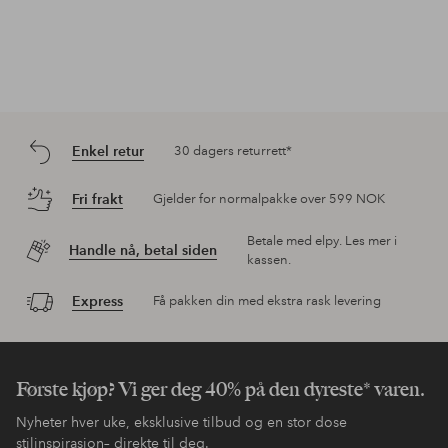
Enkel retur
30 dagers returrett*
Fri frakt
Gjelder for normalpakke over 599 NOK
Betale med elpy. Les mer i
Handle nå, betal siden
kassen.
Express
Få pakken din med ekstra rask levering
Første kjøp? Vi ger deg 40% på den dyreste* varen.
Nyheter hver uke, eksklusive tilbud og en stor dose
stilinspirasjon– direkte til deg.