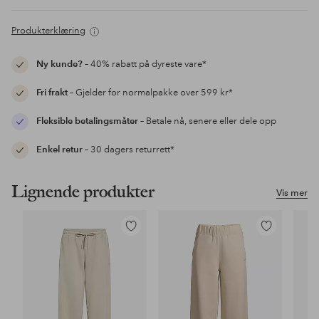
Produkterklæring
Ny kunde?
– 40% rabatt på dyreste vare*
Fri frakt
– Gjelder for normalpakke over 599 kr*
Fleksible betalingsmåter
– Betale nå, senere eller dele opp
Enkel retur
– 30 dagers returrett*
Lignende produkter
Vis mer
Legg
Legg
til
til
favoritter
favoritter