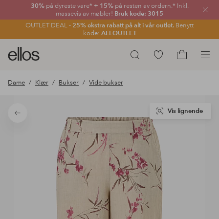
30%
på dyreste vare*
+ 15%
på resten av ordern.* Inkl.
Lukk
massevis av møbler!
Bruk kode: 3015
OUTLET DEAL -
25% ekstra rabatt på alt i vår outlet.
Benytt
kode:
ALLOUTLET
Ellos
Gå
Søk
logo
til
Gå
–
favorittmerkede
til
Dame
Klær
Bukser
Vide bukser
gå
produkter
handlekurv
til
forsiden
Vis lignende
Tilbake