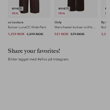
NYHET!
NYHET!
NY
DEAL
DEAL
DE
co’couture
Only
By Ma
Bukser LunaCC Wide Pant
Manchester-bukser onlHope Global HW Wide Cord Pnt
1,259 NOK
1,399 NOK
521 NOK
579 NOK
3,33
Share your favorites!
Bilder tagget med
#ellos
på Instagram.
Innlegg
ellosofficial
Innlegg
jessicafrej
Inn
ello
publisert
publisert
pub
av
av
av