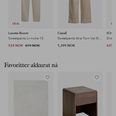
DEAL
DE
Levete Room
Casall
ICHI
Sweatpants Lr-nuka 15
Sweatpants Aria Turn Up Straight Jogger
Dress
524 NOK
699 NOK
1,399 NOK
629 
Favoritter akkurat nå
Legg
Legg
til
til
favoritter
favoritter