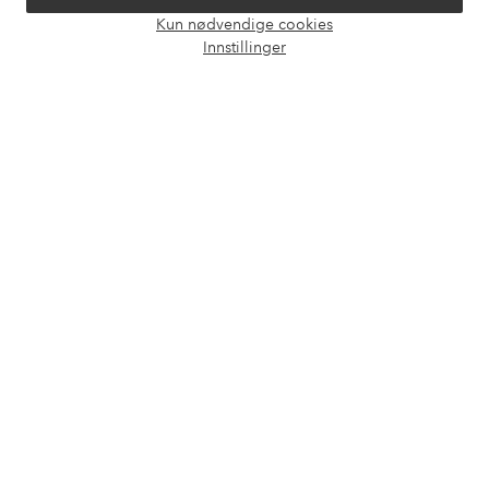
Kun nødvendige cookies
Våre tjenester
Åpne
Innstillinger
chat-
boks
Vilkår
Venner
Sikre betalinger - Betal direkte eller del opp
Vil du vite mer om
våre betalingsalternativer
?
elpy
elpy
Norge - Velg land
Facebook
Instagram
Pinterest
Youtube