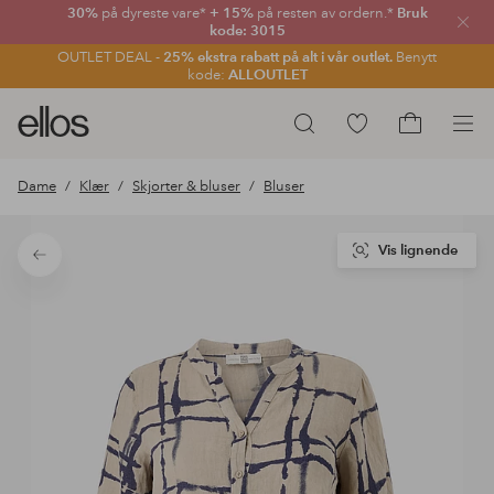
30%
på dyreste vare*
+ 15%
på resten av ordern.*
Bruk
Lukk
kode: 3015
OUTLET DEAL -
25% ekstra rabatt på alt i vår outlet.
Benytt
kode:
ALLOUTLET
Ellos
Gå
Søk
logo
til
Gå
–
favorittmerkede
til
Dame
Klær
Skjorter & bluser
Bluser
gå
produkter
handlekurv
til
forsiden
Vis lignende
Tilbake