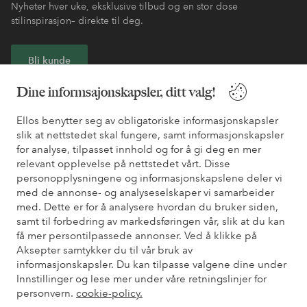
Nyheter hver uke, eksklusive tilbud og en stor dose
stilinspirasjon– direkte til deg.
Bli kunde
Dine informsajonskapsler, ditt valg!
* Se tilbudsvilkår ved registrering
Ellos benytter seg av obligatoriske informasjonskapsler
slik at nettstedet skal fungere, samt informasjonskapsler
Trenger du hjelp?
for analyse, tilpasset innhold og for å gi deg en mer
relevant opplevelse på nettstedet vårt. Disse
Du finner svar på de vanligste spørsmålene i vår FAQ. Du finner
personopplysningene og informasjonskapslene deler vi
også informasjon om hvordan du kan kontakte oss.
med de annonse- og analyseselskaper vi samarbeider
med. Dette er for å analysere hvordan du bruker siden,
Kundeservice
Bestilling
Betalingsmåte
Lev
samt til forbedring av markedsføringen vår, slik at du kan
få mer persontilpassede annonser. Ved å klikke på
Aksepter samtykker du til vår bruk av
informasjonskapsler. Du kan tilpasse valgene dine under
Mine sider
Innstillinger og lese mer under våre retningslinjer for
personvern.
cookie-policy.