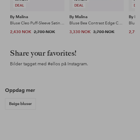
DEAL
DEAL
DE
By Malina
By Malina
By Ma
Bluse Cleo Puff-Sleeve Satin Blouse
Bluse Bea Contrast Edge Chiffon Blouse
Bluse
2,430 NOK
2,700 NOK
3,330 NOK
3,700 NOK
2,70
Share your favorites!
Bilder tagget med
#ellos
på Instagram.
Oppdag mer
Beige bluser