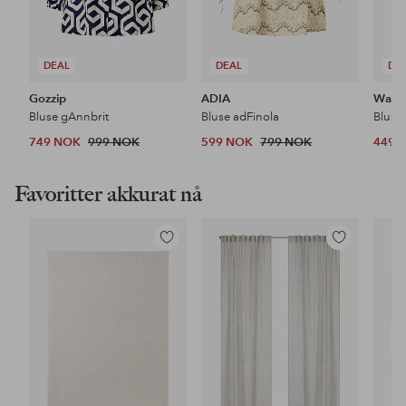
DEAL
DEAL
DE
Gozzip
ADIA
Wasab
Bluse gAnnbrit
Bluse adFinola
Bluse
749 NOK
999 NOK
599 NOK
799 NOK
449 
Favoritter akkurat nå
Legg
Legg
til
til
favoritter
favoritter