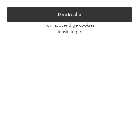
Om Ellos
Godta alle
Våre tjenester
Kun nødvendige cookies
Åpne
Innstillinger
chat-
Vilkår
boks
Venner
Sikre betalinger - Betal direkte eller del opp
Vil du vite mer om
våre betalingsalternativer
?
elpy
elpy
Norge - Velg land