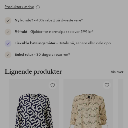
Produkterklæring
Ny kunde?
– 40% rabatt på dyreste vare*
Fri frakt
– Gjelder for normalpakke over 599 kr*
Fleksible betalingsmåter
– Betale nå, senere eller dele opp
Enkel retur
– 30 dagers returrett*
Lignende produkter
Vis mer
Legg
Legg
til
til
favoritter
favoritter