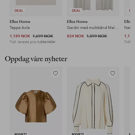
DEAL
DEAL
DE
Ellos Home
Ellos Home
Ellos
Teppe Avila
Gardin med multibånd Malva 2-pk i 100% lin
Nattb
1,189 NOK
1,699 NOK
824 NOK
1,099 NOK
1,18
Tidl. laveste pris
1,206 NOK
Tidl. l
Oppdag våre nyheter
Legg
Legg
til
til
favoritter
favoritter
NYHET!
NYHET!
NY