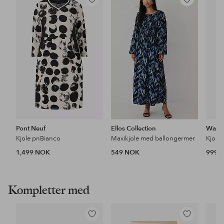
Legg
Legg
til
til
favoritter
favoritter
Pont Neuf
Ellos Collection
Wasab
Kjole pnBianco
Maxikjole med ballongermer
Kjole
1,499 NOK
549 NOK
999 
Kompletter med
Legg
Legg