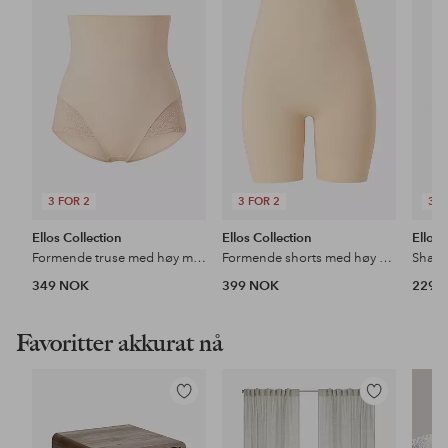
til
til
favoritter
favoritter
3 FOR 2
3 FOR 2
3 F
Ellos Collection
Ellos Collection
Ellos 
Formende truse med høy midje - medium støtte
Formende shorts med høy midje - medium support
349 NOK
399 NOK
229 
Favoritter akkurat nå
Legg
Legg
til
til
favoritter
favoritter