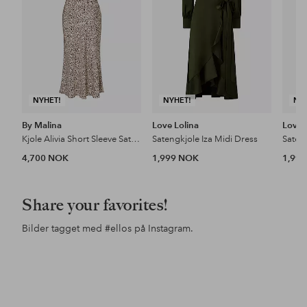
NYHET!
NYHET!
NY
By Malina
Love Lolina
Love 
Kjole Alivia Short Sleeve Satin Midi Dress
Satengkjole Iza Midi Dress
Sateng
4,700 NOK
1,999 NOK
1,99
Share your favorites!
Bilder tagget med
#ellos
på Instagram.
Innlegg
e.ricaaea
Innlegg
lindamariie
Inn
chr
publisert
publisert
pub
av
av
av