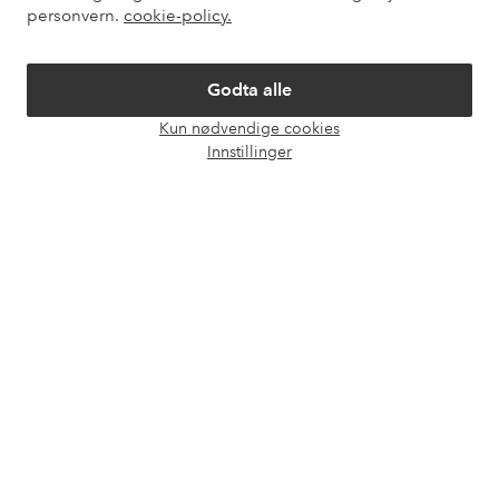
Mine sider
personvern.
cookie-policy.
Om Ellos
Godta alle
Kun nødvendige cookies
Våre tjenester
Åpne
Innstillinger
chat-
boks
Vilkår
Venner
Sikre betalinger - Betal direkte eller del opp
Vil du vite mer om
våre betalingsalternativer
?
elpy
elpy