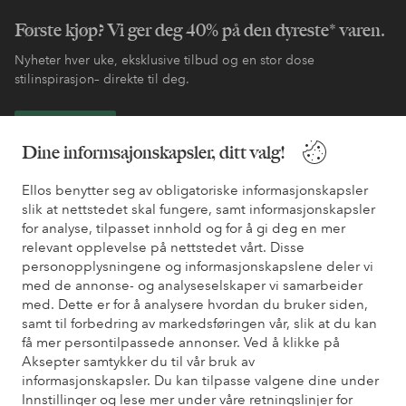
Første kjøp? Vi ger deg 40% på den dyreste* varen.
Nyheter hver uke, eksklusive tilbud og en stor dose
stilinspirasjon– direkte til deg.
Bli kunde
Dine informsajonskapsler, ditt valg!
* Se tilbudsvilkår ved registrering
Ellos benytter seg av obligatoriske informasjonskapsler
slik at nettstedet skal fungere, samt informasjonskapsler
for analyse, tilpasset innhold og for å gi deg en mer
Trenger du hjelp?
relevant opplevelse på nettstedet vårt. Disse
personopplysningene og informasjonskapslene deler vi
Du finner svar på de vanligste spørsmålene i vår FAQ. Du finner
med de annonse- og analyseselskaper vi samarbeider
også informasjon om hvordan du kan kontakte oss.
med. Dette er for å analysere hvordan du bruker siden,
samt til forbedring av markedsføringen vår, slik at du kan
Kundeservice
Bestilling
Betalingsmåte
Lev
få mer persontilpassede annonser. Ved å klikke på
Aksepter samtykker du til vår bruk av
informasjonskapsler. Du kan tilpasse valgene dine under
Innstillinger og lese mer under våre retningslinjer for