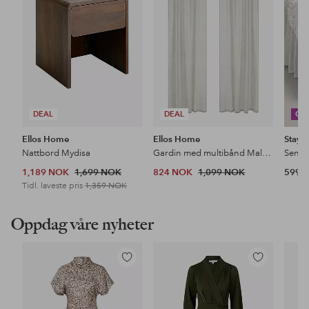
DEAL
DEAL
CO
Ellos Home
Ellos Home
Stayc
Nattbord Mydisa
Gardin med multibånd Malva 2-pk i 100% lin
1,189 NOK
1,699 NOK
824 NOK
1,099 NOK
599 
Tidl. laveste pris
1,359 NOK
Oppdag våre nyheter
Legg
Legg
til
til
favoritter
favoritter