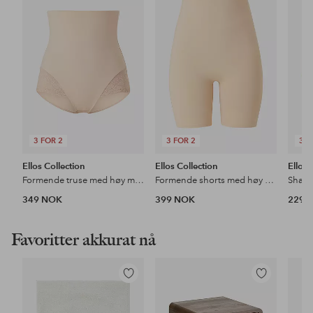
til
til
favoritter
favoritter
3 FOR 2
3 FOR 2
3 F
Ellos Collection
Ellos Collection
Ellos 
Formende truse med høy midje - medium støtte
Formende shorts med høy midje - medium support
349 NOK
399 NOK
229 
Favoritter akkurat nå
Legg
Legg
til
til
favoritter
favoritter