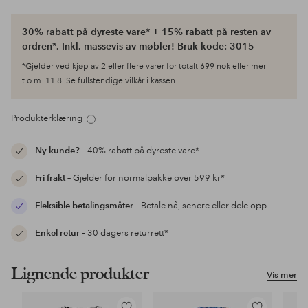
30% rabatt på dyreste vare* + 15% rabatt på resten av
ordren*. Inkl. massevis av møbler! Bruk kode: 3015
*Gjelder ved kjøp av 2 eller flere varer for totalt 699 nok eller mer
t.o.m. 11.8. Se fullstendige vilkår i kassen.
Produkterklæring
Ny kunde?
– 40% rabatt på dyreste vare*
Fri frakt
– Gjelder for normalpakke over 599 kr*
Fleksible betalingsmåter
– Betale nå, senere eller dele opp
Enkel retur
– 30 dagers returrett*
Lignende produkter
Vis mer