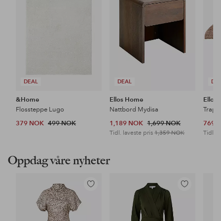
DEAL
DEAL
DE
&Home
Ellos Home
Ellos
Flossteppe Lugo
Nattbord Mydisa
Trapp
379 NOK
499 NOK
1,189 NOK
1,699 NOK
769 
Tidl. laveste pris
1,359 NOK
Tidl. l
Oppdag våre nyheter
Legg
Legg
til
til
favoritter
favoritter