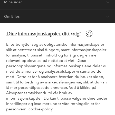
Mine sider
Om Ellos
Våre tjenester
Dine informsajonskapsler, ditt valg!
Ellos benytter seg av obligatoriske informasjonskapsler
Vilkår
slik at nettstedet skal fungere, samt informasjonskapsler
for analyse, tilpasset innhold og for å gi deg en mer
Venner
relevant opplevelse på nettstedet vårt. Disse
personopplysningene og informasjonskapslene deler vi
med de annonse- og analyseselskaper vi samarbeider
med. Dette er for å analysere hvordan du bruker siden,
samt til forbedring av markedsføringen vår, slik at du kan
Sikre betalinger - Betal direkte eller del opp
få mer persontilpassede annonser. Ved å klikke på
Vil du vite mer om
våre betalingsalternativer
?
Aksepter samtykker du til vår bruk av
informasjonskapsler. Du kan tilpasse valgene dine under
elpy
elpy
Innstillinger og lese mer under våre retningslinjer for
personvern.
cookie-policy.