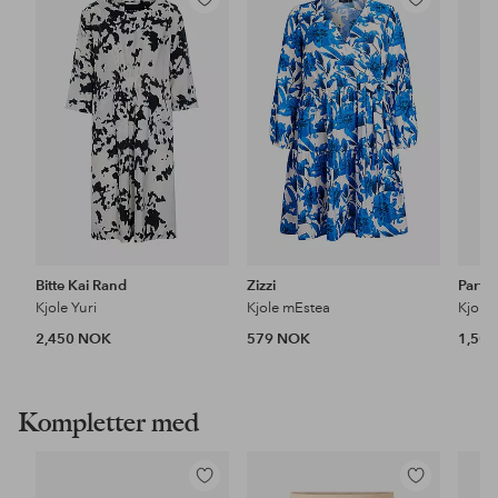
Legg
Legg
til
til
favoritter
favoritter
Bitte Kai Rand
Zizzi
Part 
Kjole Yuri
Kjole mEstea
Kjole
2,450 NOK
579 NOK
1,50
Kompletter med
Legg
Legg