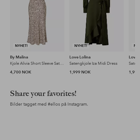
NYHET!
NYHET!
NY
By Malina
Love Lolina
Love 
Kjole Alivia Short Sleeve Satin Midi Dress
Satengkjole Iza Midi Dress
Sateng
4,700 NOK
1,999 NOK
1,99
Share your favorites!
Bilder tagget med
#ellos
på Instagram.
Innlegg
e.ricaaea
Innlegg
lindamariie
Inn
chr
publisert
publisert
pub
av
av
av