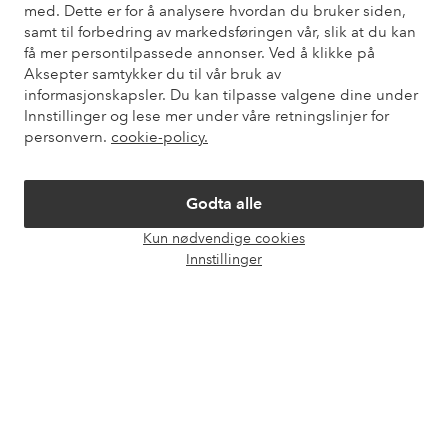
med. Dette er for å analysere hvordan du bruker siden,
samt til forbedring av markedsføringen vår, slik at du kan
Kundeservice
Bestilling
Betalingsmåte
Lev
få mer persontilpassede annonser. Ved å klikke på
Aksepter samtykker du til vår bruk av
informasjonskapsler. Du kan tilpasse valgene dine under
Innstillinger og lese mer under våre retningslinjer for
Mine sider
personvern.
cookie-policy.
Om Ellos
Godta alle
Kun nødvendige cookies
Våre tjenester
Åpne
Innstillinger
chat-
boks
Vilkår
Venner
Sikre betalinger - Betal direkte eller del opp