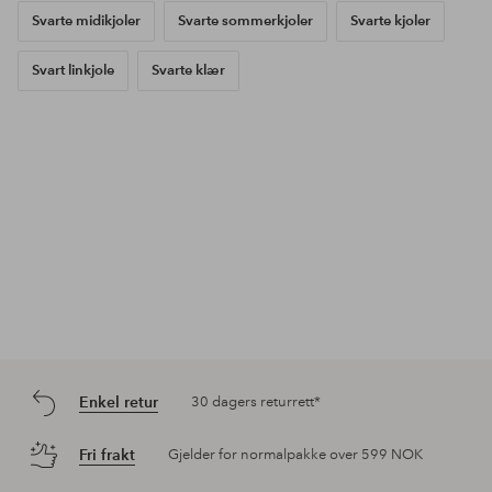
Svarte midikjoler
Svarte sommerkjoler
Svarte kjoler
Svart linkjole
Svarte klær
Enkel retur
30 dagers returrett*
Fri frakt
Gjelder for normalpakke over 599 NOK