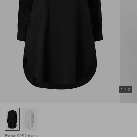
1
/
3
Farge: 9999 black