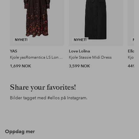
NYHET!
NYHET!
NY
YAS
Love Lolina
Ellos 
Kjole yasRomantica LS Long Dress - Show
Kjole Stassie Midi Dress
Kjole 
1,699 NOK
3,599 NOK
449 
Share your favorites!
Bilder tagget med
#ellos
på Instagram.
Innlegg
lindamariie
Innlegg
christinapr90
Inn
e.r
publisert
publisert
pub
av
av
av
Oppdag mer