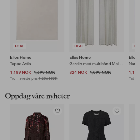
DEAL
DEAL
DE
Ellos Home
Ellos Home
Ellos
Teppe Avila
Gardin med multibånd Malva 2-pk i 100% lin
Nattb
1,189 NOK
1,699 NOK
824 NOK
1,099 NOK
1,18
Tidl. laveste pris
1,206 NOK
Tidl. l
Oppdag våre nyheter
Legg
Legg
til
til
favoritter
favoritter