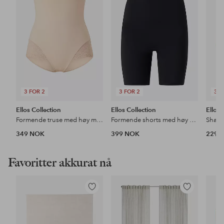
favoritter
favoritter
3 FOR 2
3 FOR 2
3 F
Ellos Collection
Ellos Collection
Ellos 
Formende truse med høy midje - medium støtte
Formende shorts med høy midje - medium support
349 NOK
399 NOK
229 
Favoritter akkurat nå
Legg
Legg
til
til
favoritter
favoritter