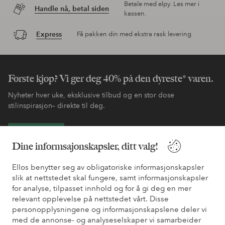
Betale med elpy. Les mer i
Handle nå, betal siden
kassen.
Express
Få pakken din med ekstra rask levering
Første kjøp? Vi ger deg 40% på den dyreste* varen.
Nyheter hver uke, eksklusive tilbud og en stor dose
stilinspirasjon– direkte til deg.
Bli kunde
Dine informsajonskapsler, ditt valg!
* Se tilbudsvilkår ved registrering
Ellos benytter seg av obligatoriske informasjonskapsler
slik at nettstedet skal fungere, samt informasjonskapsler
for analyse, tilpasset innhold og for å gi deg en mer
Trenger du hjelp?
relevant opplevelse på nettstedet vårt. Disse
personopplysningene og informasjonskapslene deler vi
Du finner svar på de vanligste spørsmålene i vår FAQ. Du finner
med de annonse- og analyseselskaper vi samarbeider
også informasjon om hvordan du kan kontakte oss.