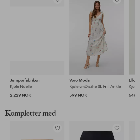
Legg
Legg
til
til
favoritter
favoritter
Jumperfabriken
Vero Moda
Ellos 
Kjole Noelle
Kjole vmDicthe SL Frill Ankle
Kjole
2,229 NOK
599 NOK
649 
Kompletter med
Legg
Legg
til
til