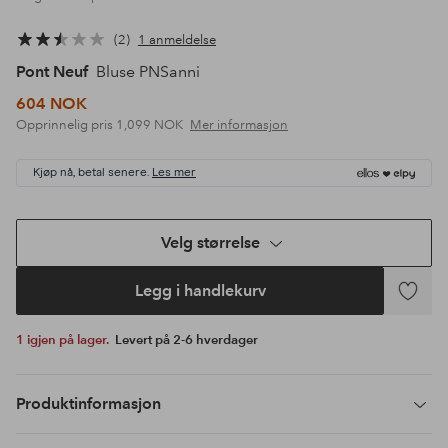
2
1 anmeldelse
Pont Neuf
Bluse PNSanni
604 NOK
Opprinnelig pris
1,099 NOK
Mer informasjon
Kjøp nå, betal senere.
Les mer
Velg størrelse
Legg i handlekurv
Legg
til
1 igjen på lager.
Levert på 2-6 hverdager
favoritte
Produktinformasjon