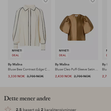
Legg
Legg
til
til
favoritter
favoritter
NYHET!
NYHET!
NY
DEAL
DEAL
DE
By Malina
By Malina
By Ma
Bluse Bea Contrast Edge Chiffon Blouse
Bluse Cleo Puff-Sleeve Satin Blouse
Bluse
3,330 NOK
3,700 NOK
2,430 NOK
2,700 NOK
2,70
Dette mener andre
2.5
basert på
2
karaktergivninger