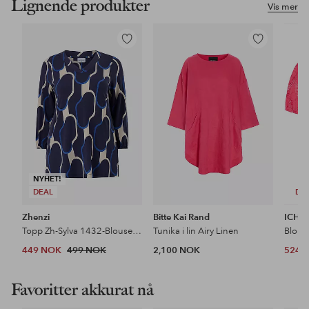
Lignende produkter
Vis mer
Legg
Legg
til
til
favoritter
favoritter
NYHET!
DEAL
DE
Zhenzi
Bitte Kai Rand
ICHI
Topp Zh-Sylva 1432-Blouse 3/4
Tunika i lin Airy Linen
Blond
449 NOK
499 NOK
2,100 NOK
524 
Favoritter akkurat nå