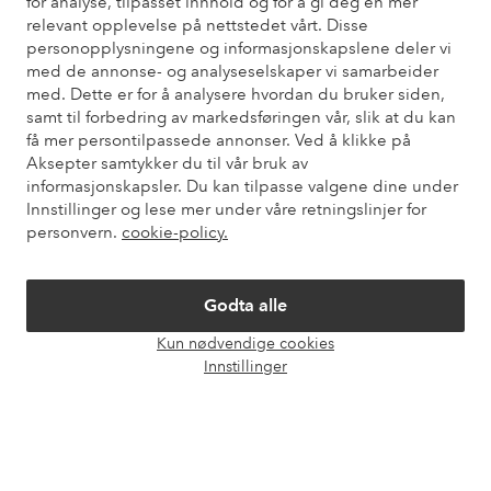
for analyse, tilpasset innhold og for å gi deg en mer
Trenger du hjelp?
relevant opplevelse på nettstedet vårt. Disse
personopplysningene og informasjonskapslene deler vi
Du finner svar på de vanligste spørsmålene i vår FAQ. Du finner
med de annonse- og analyseselskaper vi samarbeider
også informasjon om hvordan du kan kontakte oss.
med. Dette er for å analysere hvordan du bruker siden,
samt til forbedring av markedsføringen vår, slik at du kan
Kundeservice
Bestilling
Betalingsmåte
Lev
få mer persontilpassede annonser. Ved å klikke på
Aksepter samtykker du til vår bruk av
informasjonskapsler. Du kan tilpasse valgene dine under
Innstillinger og lese mer under våre retningslinjer for
Mine sider
personvern.
cookie-policy.
Om Ellos
Godta alle
Kun nødvendige cookies
Våre tjenester
Åpne
Innstillinger
chat-
boks
Vilkår
Venner