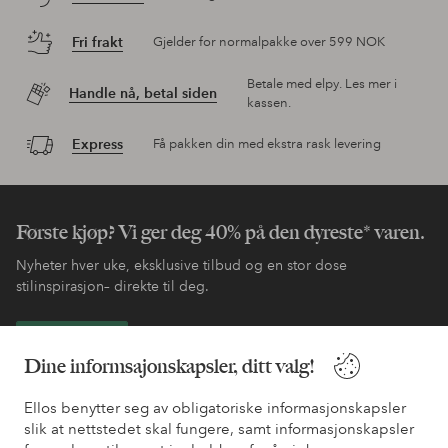
Fri frakt
Gjelder for normalpakke over 599 NOK
Betale med elpy. Les mer i
Handle nå, betal siden
kassen.
Express
Få pakken din med ekstra rask levering
Første kjøp? Vi ger deg 40% på den dyreste* varen.
Nyheter hver uke, eksklusive tilbud og en stor dose
stilinspirasjon– direkte til deg.
Bli kunde
Dine informsajonskapsler, ditt valg!
* Se tilbudsvilkår ved registrering
Ellos benytter seg av obligatoriske informasjonskapsler
slik at nettstedet skal fungere, samt informasjonskapsler