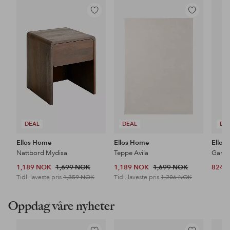
Legg
Legg
til
til
favoritter
favoritter
DEAL
DEAL
DE
Ellos Home
Ellos Home
Ellos
Nattbord Mydisa
Teppe Avila
1,189 NOK
1,699 NOK
1,189 NOK
1,699 NOK
824 
Tidl. laveste pris
1,359 NOK
Tidl. laveste pris
1,206 NOK
Oppdag våre nyheter