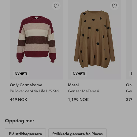
Legg
Legg
til
til
favoritter
favoritter
NYHET!
NYHET!
NY
Only Carmakoma
Masai
Only
Pullover carAtia Life L/S Stripe Pullov Knt
Genser MaFanasi
449 NOK
1,199 NOK
379 
Oppdag mer
Blå strikkegensere
Strikkede gensere fra Pieces