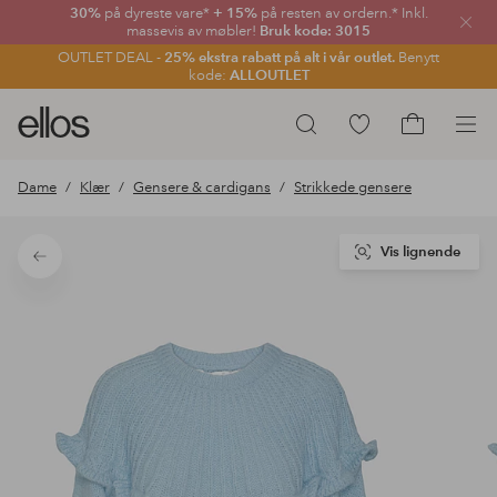
30%
på dyreste vare*
+ 15%
på resten av ordern.* Inkl.
Lukk
massevis av møbler!
Bruk kode: 3015
OUTLET DEAL -
25% ekstra rabatt på alt i vår outlet.
Benytt
kode:
ALLOUTLET
Ellos
Gå
Søk
logo
til
Gå
–
favorittmerkede
til
Dame
Klær
Gensere & cardigans
Strikkede gensere
gå
produkter
handlekurv
til
forsiden
Vis lignende
Tilbake