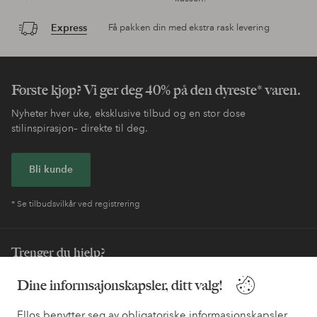
Express
Få pakken din med ekstra rask levering
Første kjøp? Vi ger deg 40% på den dyreste* varen.
Nyheter hver uke, eksklusive tilbud og en stor dose
stilinspirasjon– direkte til deg.
Bli kunde
* Se tilbudsvilkår ved registrering
Trenger du hjelp?
Du finner svar på de vanligste spørsmålene i vår FAQ. Du finner
Dine informsajonskapsler, ditt valg!
også informasjon om hvordan du kan kontakte oss.
Ellos benytter seg av obligatoriske informasjonskapsler