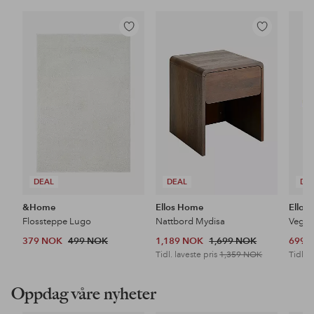
Legg
Legg
til
til
favoritter
favoritter
DEAL
DEAL
DE
&Home
Ellos Home
Ellos
Flossteppe Lugo
Nattbord Mydisa
Veggh
379 NOK
499 NOK
1,189 NOK
1,699 NOK
699 
Tidl. laveste pris
1,359 NOK
Tidl. l
Oppdag våre nyheter