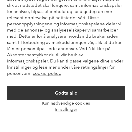
slik at nettstedet skal fungere, samt informasjonskapsler
Kundeservice
Bestilling
Betalingsmåte
Lev
for analyse, tilpasset innhold og for å gi deg en mer
relevant opplevelse på nettstedet vårt. Disse
personopplysningene og informasjonskapslene deler vi
Mine sider
med de annonse- og analyseselskaper vi samarbeider
med. Dette er for å analysere hvordan du bruker siden,
samt til forbedring av markedsføringen vår, slik at du kan
Om Ellos
få mer persontilpassede annonser. Ved å klikke på
Aksepter samtykker du til vår bruk av
informasjonskapsler. Du kan tilpasse valgene dine under
Våre tjenester
Innstillinger og lese mer under våre retningslinjer for
personvern.
cookie-policy.
Vilkår
Godta alle
Venner
Kun nødvendige cookies
Åpne
Innstillinger
chat-
boks
Sikre betalinger - Betal direkte eller del opp
Vil du vite mer om
våre betalingsalternativer
?