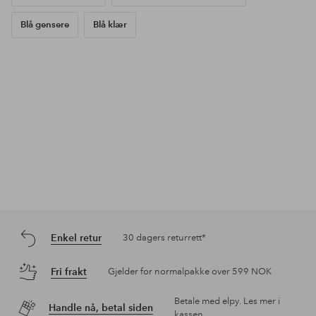
Blå gensere
Blå klær
Enkel retur
30 dagers returrett*
Fri frakt
Gjelder for normalpakke over 599 NOK
Betale med elpy. Les mer i
Handle nå, betal siden
kassen.