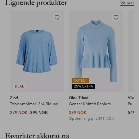
Lignende produkter
Vis mer
Legg
Legg
til
til
favoritter
favoritter
OUTLET
DEAL
25% EXTRA
Zizzi
Gina Tricot
Vila
Topp vmMmari 3/4 Blouse
Genser Knitted Peplum
Pullo
279 NOK
399 NOK
239 NOK
549 
Opprinnelig pris
399 NOK
Favoritter akkurat nå