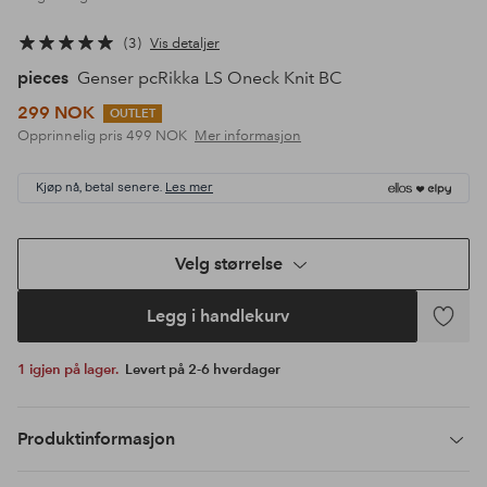
3
Vis detaljer
pieces
Genser pcRikka LS Oneck Knit BC
299 NOK
OUTLET
Opprinnelig pris
499 NOK
Mer informasjon
Kjøp nå, betal senere.
Les mer
Velg størrelse
Legg i handlekurv
Legg
til
1 igjen på lager.
Levert på 2-6 hverdager
favoritte
Produktinformasjon