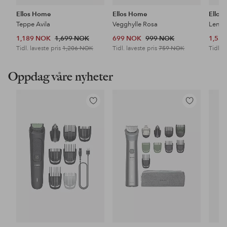
Ellos Home
Ellos Home
Ellos
Teppe Avila
Vegghylle Rosa
Lenes
1,189 NOK
1,699 NOK
699 NOK
999 NOK
1,53
Tidl. laveste pris
1,206 NOK
Tidl. laveste pris
759 NOK
Tidl. l
Oppdag våre nyheter
Legg
Legg
til
til
favoritter
favoritter