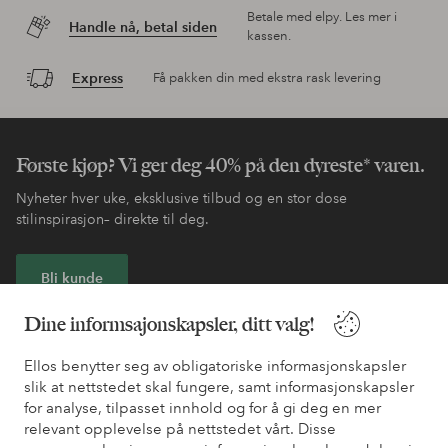
Betale med elpy. Les mer i
Handle nå, betal siden
kassen.
Express
Få pakken din med ekstra rask levering
Første kjøp? Vi ger deg 40% på den dyreste* varen.
Nyheter hver uke, eksklusive tilbud og en stor dose
stilinspirasjon– direkte til deg.
Bli kunde
Dine informsajonskapsler, ditt valg!
* Se tilbudsvilkår ved registrering
Ellos benytter seg av obligatoriske informasjonskapsler
slik at nettstedet skal fungere, samt informasjonskapsler
Trenger du hjelp?
for analyse, tilpasset innhold og for å gi deg en mer
relevant opplevelse på nettstedet vårt. Disse
Du finner svar på de vanligste spørsmålene i vår FAQ. Du finner