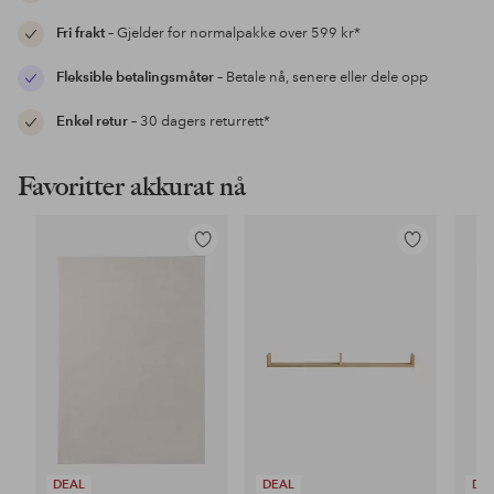
Fri frakt
– Gjelder for normalpakke over 599 kr*
Fleksible betalingsmåter
– Betale nå, senere eller dele opp
Enkel retur
– 30 dagers returrett*
Favoritter akkurat nå
Legg
Legg
til
til
favoritter
favoritter
DEAL
DEAL
DE