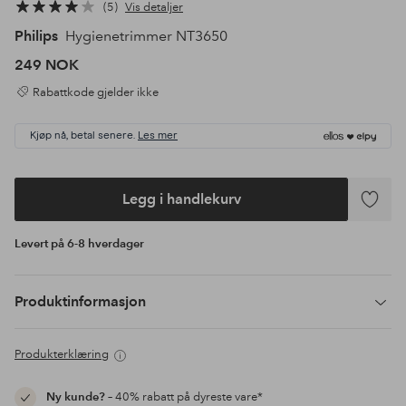
5
Vis detaljer
Philips
Hygienetrimmer NT3650
249 NOK
Rabattkode gjelder ikke
Kjøp nå, betal senere.
Les mer
Legg i handlekurv
Legg
til
Levert på 6-8 hverdager
favoritte
Produktinformasjon
Produkterklæring
Ny kunde?
– 40% rabatt på dyreste vare*