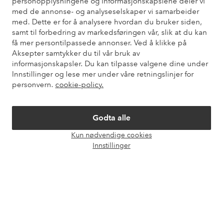
personopplysningene og informasjonskapslene deler vi
også informasjon om hvordan du kan kontakte oss.
med de annonse- og analyseselskaper vi samarbeider
med. Dette er for å analysere hvordan du bruker siden,
Kundeservice
Bestilling
Betalingsmåte
Lev
samt til forbedring av markedsføringen vår, slik at du kan
få mer persontilpassede annonser. Ved å klikke på
Aksepter samtykker du til vår bruk av
informasjonskapsler. Du kan tilpasse valgene dine under
Mine sider
Innstillinger og lese mer under våre retningslinjer for
personvern.
cookie-policy.
Om Ellos
Godta alle
Våre tjenester
Kun nødvendige cookies
Åpne
Innstillinger
chat-
Vilkår
boks
Venner