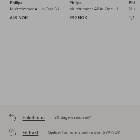
Philips
Philips
Philip
Multitrimmer All-in-One 8-in-1 MG3940/15
Multitrimmer All-in-One 11-in-1 MG5941/15
649 NOK
999 NOK
1,29
Enkel retur
30 dagers returrett*
Fri frakt
Gjelder for normalpakke over 599 NOK