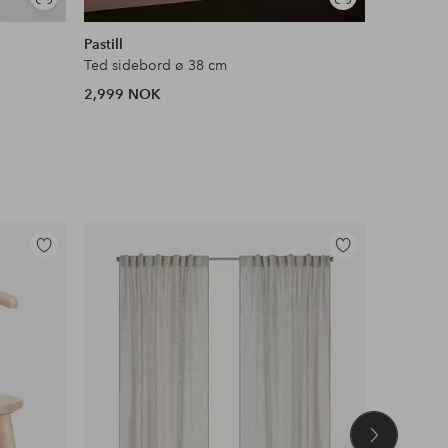
Vis
Vis
lignende
lignende
Pastill
Bloomingv
Ted sidebord ø 38 cm
Isola Sid
2,999 NOK
2,099 N
Legg
Legg
til
til
favoritter
favoritter
Neste