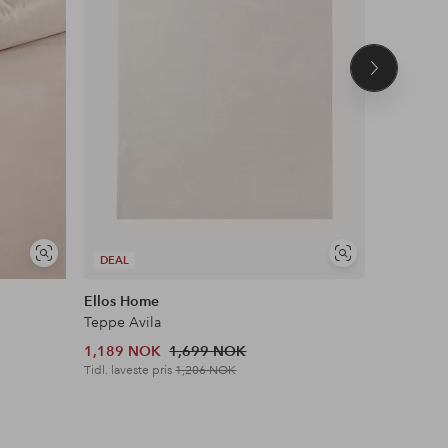
Neste
produkt
Vis
Vis
DEAL
DEAL
lignende
lignende
Ellos Home
&Home
Teppe Avila
Flosstep
1,189 NOK
1,699 NOK
379 NOK
Tidl. laveste pris
1,206 NOK