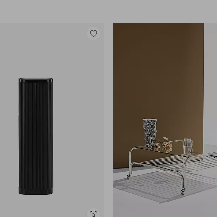
Legg
til
favoritter