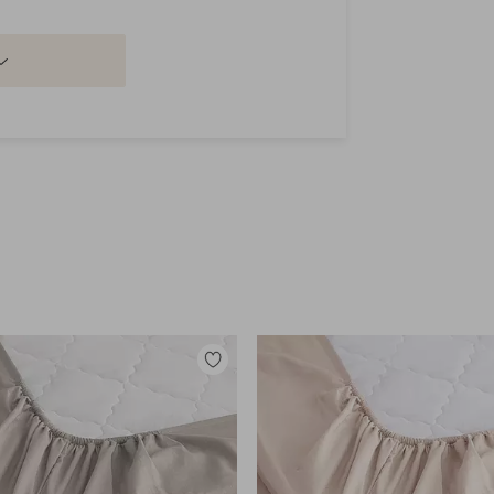
Legg
til
favoritter