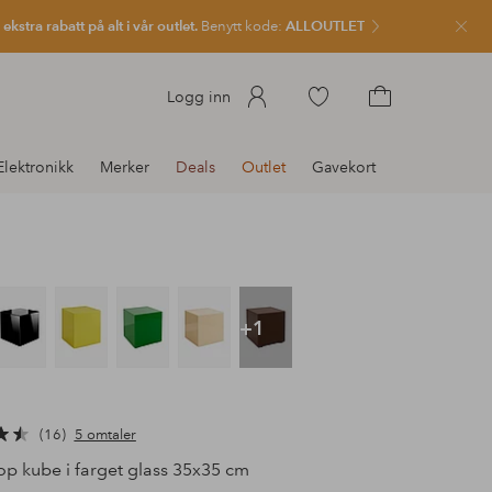
kstra rabatt på alt i vår outlet.
Benytt kode:
ALLOUTLET
Lukk
Gå
Logg inn
til
Gå
favorittmerkede
til
Elektronikk
Merker
Deals
Outlet
Gavekort
produkter
handlekurven
+1
a
16
5 omtaler
p kube i farget glass 35x35 cm