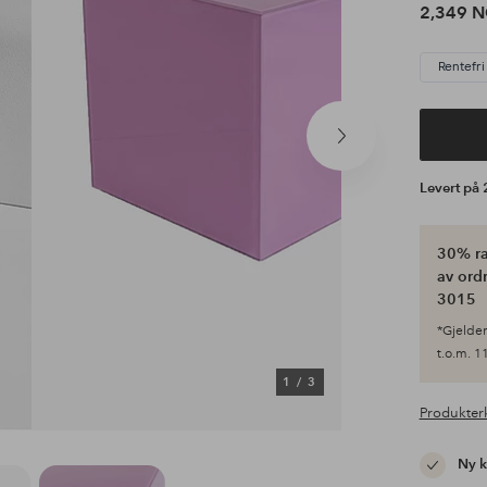
2,349 
Rentefri 
Neste
produkt
Levert på
30% ra
av ordr
3015
*Gjelder 
t.o.m. 11
1
/
3
Produkter
Ny 