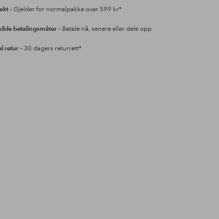
rakt
– Gjelder for normalpakke over 599 kr*
sible betalingsmåter
– Betale nå, senere eller dele opp
l retur
– 30 dagers returrett*