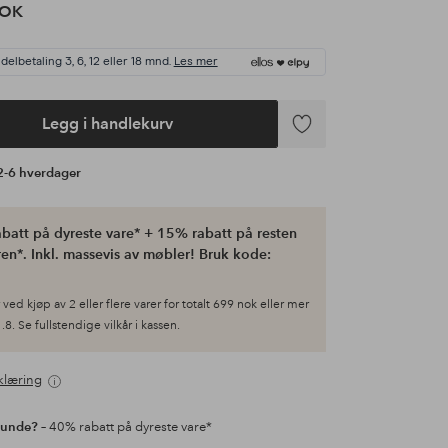
NOK
delbetaling 3, 6, 12 eller 18 mnd.
Les mer
Legg i handlekurv
Legg
til
 2-6 hverdager
favoritter
batt på dyreste vare* + 15% rabatt på resten
en*. Inkl. massevis av møbler! Bruk kode:
ved kjøp av 2 eller flere varer for totalt 699 nok eller mer
.8. Se fullstendige vilkår i kassen.
klæring
kunde?
– 40% rabatt på dyreste vare*