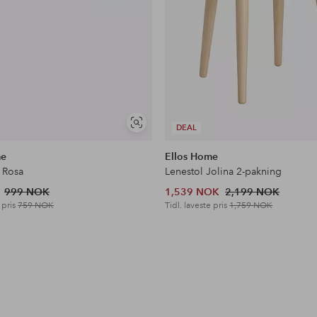
Vis
DEAL
lignende
me
Ellos Home
 Rosa
Lenestol Jolina 2-pakning
999 NOK
1,539 NOK
2,199 NOK
 pris
759 NOK
Tidl. laveste pris
1,759 NOK