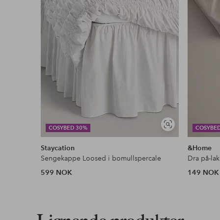
Fri frakt
Gjelder for normalpakke over 599 kr
Les mer
Faktura & Konto
Våre mest fordelaktige betalingsmåter
Les mer
Vis
COSYBED 30%
COSYBE
lignende
Staycation
&Home
Sengekappe Loosed i bomullspercale
Dra på-la
599 NOK
149 NOK