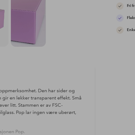
Fri f
Flek
Enke
l oppmerksomhet. Den har sider og
 gir en lekker transparent effekt. Små
ever litt. Stammen er av FSC-
lglass. Pop lar ingen være uberørt,
ksjonen Pop.