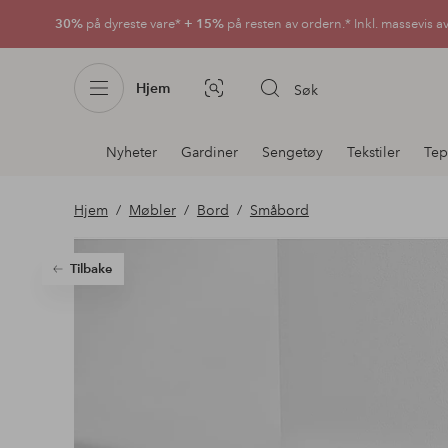
30%
på dyreste vare*
+ 15%
på resten av ordern.* Inkl. massevis a
Hjem
Søk
Bildesøk
Avdelingsnavigering
Nyheter
Gardiner
Sengetøy
Tekstiler
Tep
Hjem
Møbler
Bord
Småbord
Tilbake