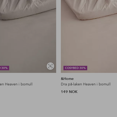
Vis
D 30%
COSYBED 30%
lignende
&Home
ken Heaven i bomull
Dra på-laken Heaven i bomull
149 NOK