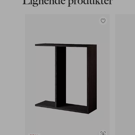
Lignende produkter
Legg
til
favoritter