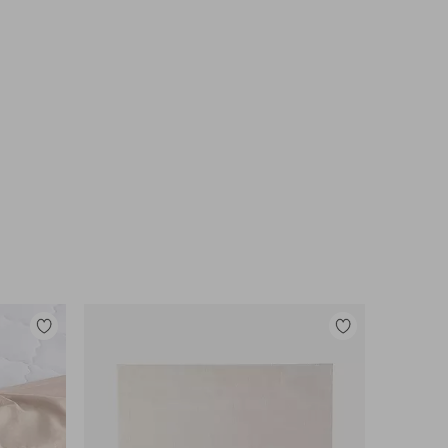
Legg
Legg
til
til
favoritter
favoritter