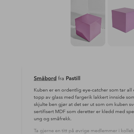
Småbord
fra
Pastill
Kuben er en ordentlig eye-catcher som tar al
topp av glass med fargerik lakkert innside som
skjulte ben gjør at det ser ut som om kuben sv
sertifisert MDF som deretter er kledd med spei
ung og småfrekk.
Ta gjerne en titt på øvrige medlemmer i kolle