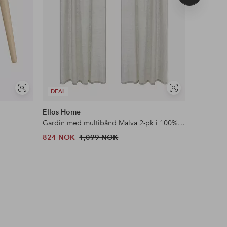
produkt
Vis
Vis
DEAL
DEAL
lignende
lignende
Ellos Home
&Home
Gardin med multibånd Malva 2-pk i 100% lin
Flosstep
824 NOK
1,099 NOK
379 NOK