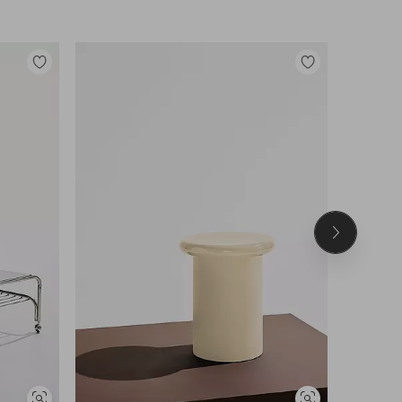
Legg
Legg
til
til
favoritter
favoritter
Neste
produkt