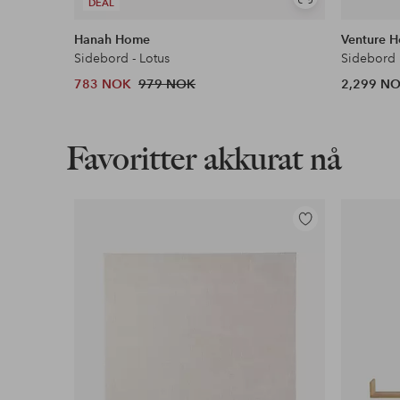
Vis
DEAL
lignende
Hanah Home
Venture 
Sidebord - Lotus
Sidebord
783 NOK
979 NOK
2,299 N
Favoritter akkurat nå
Legg
til
favoritter