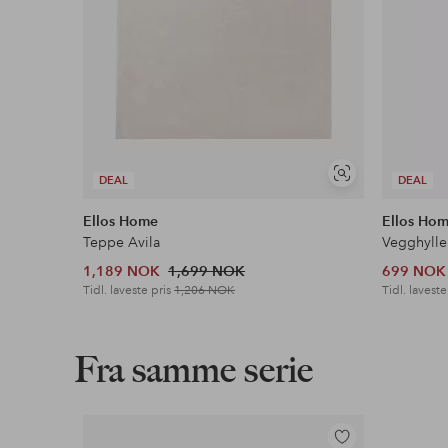
Vis
DEAL
DEAL
lignende
Ellos Home
Ellos Ho
Teppe Avila
Vegghylle
1,189 NOK
1,699 NOK
699 NOK
Tidl. laveste pris
1,206 NOK
Tidl. laveste
Fra samme serie
Legg