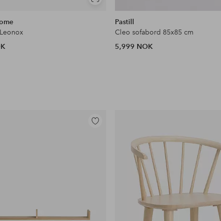
Vis
lignende
Home
Pastill
 Leonox
Cleo sofabord 85x85 cm
OK
5,999 NOK
Legg
til
favoritter