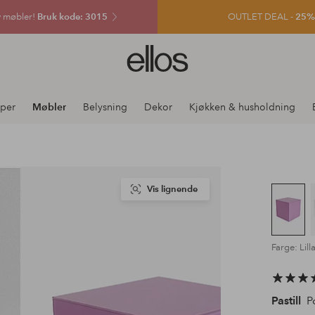
v møbler!
Bruk kode: 3015
OUTLET DEAL -
25% e
Ellos
logo
–
gå
per
Møbler
Belysning
Dekor
Kjøkken & husholdning
til
forsiden
Vis lignende
Farge: Lill
Pastill
Po