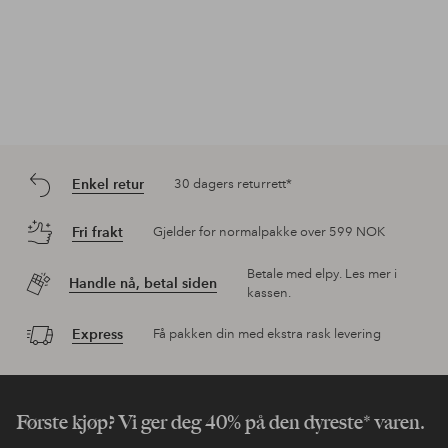
Enkel retur
30 dagers returrett*
Fri frakt
Gjelder for normalpakke over 599 NOK
Betale med elpy. Les mer i
Handle nå, betal siden
kassen.
Express
Få pakken din med ekstra rask levering
Første kjøp? Vi ger deg 40% på den dyreste* varen.