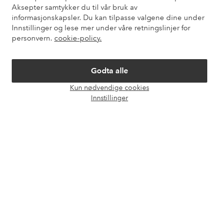
Om Ellos
Aksepter samtykker du til vår bruk av
informasjonskapsler. Du kan tilpasse valgene dine under
Innstillinger og lese mer under våre retningslinjer for
Våre tjenester
personvern.
cookie-policy.
Vilkår
Godta alle
Venner
Kun nødvendige cookies
Åpne
Innstillinger
chat-
boks
Sikre betalinger - Betal direkte eller del opp
Vil du vite mer om
våre betalingsalternativer
?
elpy
elpy
Norge - Velg land