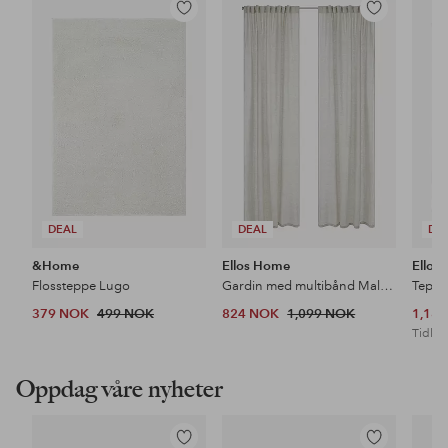
Legg
Legg
til
til
favoritter
favoritter
DEAL
DEAL
DE
&Home
Ellos Home
Ellos
Flossteppe Lugo
Gardin med multibånd Malva 2-pk i 100% lin
Teppe
379 NOK
499 NOK
824 NOK
1,099 NOK
1,18
Tidl. l
Oppdag våre nyheter
Legg
Legg