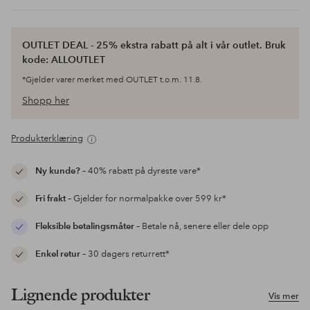
OUTLET DEAL - 25% ekstra rabatt på alt i vår outlet. Bruk
kode: ALLOUTLET
*Gjelder varer merket med OUTLET t.o.m. 11.8.
Shopp her
Produkterklæring
Ny kunde?
– 40% rabatt på dyreste vare*
Fri frakt
– Gjelder for normalpakke over 599 kr*
Fleksible betalingsmåter
– Betale nå, senere eller dele opp
Enkel retur
– 30 dagers returrett*
Lignende produkter
Vis mer