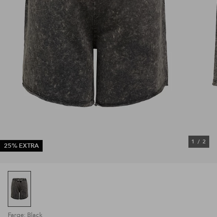
1
/
2
25% EXTRA
Farge: Black