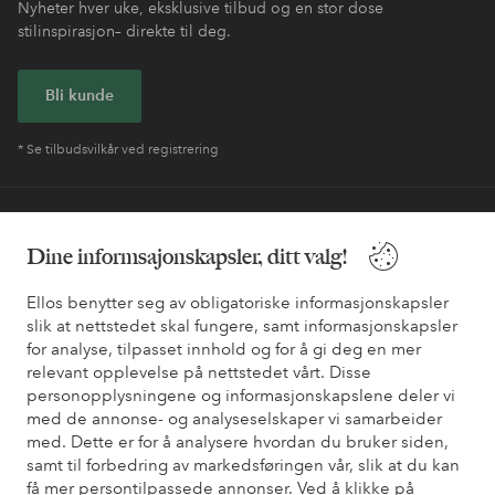
Nyheter hver uke, eksklusive tilbud og en stor dose
stilinspirasjon– direkte til deg.
Bli kunde
* Se tilbudsvilkår ved registrering
Trenger du hjelp?
Dine informsajonskapsler, ditt valg!
Du finner svar på de vanligste spørsmålene i vår FAQ. Du finner
også informasjon om hvordan du kan kontakte oss.
Ellos benytter seg av obligatoriske informasjonskapsler
slik at nettstedet skal fungere, samt informasjonskapsler
for analyse, tilpasset innhold og for å gi deg en mer
Kundeservice
Bestilling
Betalingsmåte
Lev
relevant opplevelse på nettstedet vårt. Disse
personopplysningene og informasjonskapslene deler vi
med de annonse- og analyseselskaper vi samarbeider
Mine sider
med. Dette er for å analysere hvordan du bruker siden,
samt til forbedring av markedsføringen vår, slik at du kan
få mer persontilpassede annonser. Ved å klikke på