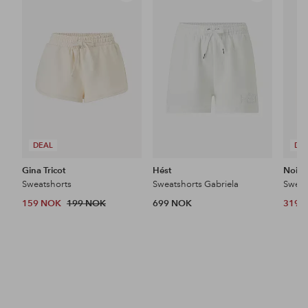
til
til
favoritter
favoritter
DEAL
DE
Gina Tricot
Hést
Noisy
Sweatshorts
Sweatshorts Gabriela
159 NOK
199 NOK
699 NOK
319 