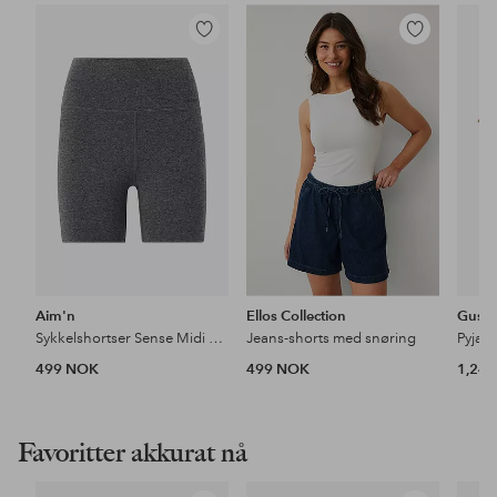
Legg
Legg
til
til
favoritter
favoritter
Aim'n
Ellos Collection
Gusta
Sykkelshortser Sense Midi Biker Shorts
Jeans-shorts med snøring
Pyjam
499 NOK
499 NOK
1,24
Favoritter akkurat nå