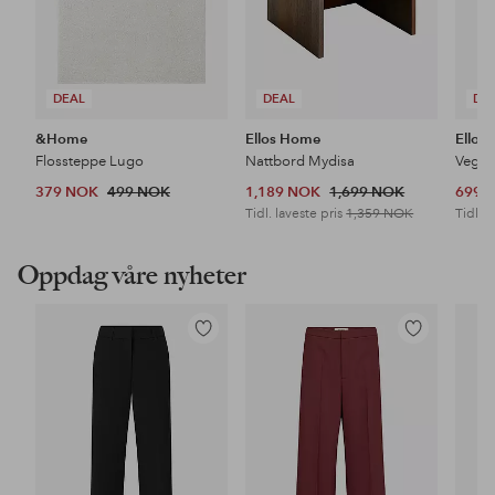
DEAL
DEAL
DE
&Home
Ellos Home
Ellos
Flossteppe Lugo
Nattbord Mydisa
Veggh
379 NOK
499 NOK
1,189 NOK
1,699 NOK
699 
Tidl. laveste pris
1,359 NOK
Tidl. l
Oppdag våre nyheter
Legg
Legg
til
til
favoritter
favoritter