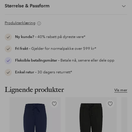
Størrelse & Passform
Produkterklæring
Ny kunde?
– 40% rabatt på dyreste vare*
Fri frakt
– Gjelder for normalpakke over 599 kr*
Fleksible betalingsmåter
– Betale nå, senere eller dele opp
Enkel retur
– 30 dagers returrett*
Lignende produkter
Vis mer
Legg
Legg
til
til
favoritter
favoritter