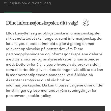
stilinspirasjon– direkte til deg.
Bli kunde
Dine informsajonskapsler, ditt valg!
* Se tilbudsvilkår ved registrering
Ellos benytter seg av obligatoriske informasjonskapsler
slik at nettstedet skal fungere, samt informasjonskapsler
for analyse, tilpasset innhold og for å gi deg en mer
Trenger du hjelp?
relevant opplevelse på nettstedet vårt. Disse
personopplysningene og informasjonskapslene deler vi
Du finner svar på de vanligste spørsmålene i vår FAQ. Du finner
med de annonse- og analyseselskaper vi samarbeider
også informasjon om hvordan du kan kontakte oss.
med. Dette er for å analysere hvordan du bruker siden,
samt til forbedring av markedsføringen vår, slik at du kan
Kundeservice
Bestilling
Betalingsmåte
Lev
få mer persontilpassede annonser. Ved å klikke på
Aksepter samtykker du til vår bruk av
informasjonskapsler. Du kan tilpasse valgene dine under
Innstillinger og lese mer under våre retningslinjer for
Mine sider
personvern.
cookie-policy.
Om Ellos