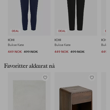
DEAL
DEAL
DE
ICHI
ICHI
ICHI
Bukse Kate
Bukse Kate
Bukse
449 NOK
499 NOK
449 NOK
499 NOK
449 
Favoritter akkurat nå
Legg
Legg
til
til
favoritter
favoritter