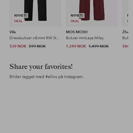
NYHET!
NYHET!
NY
DEAL
DEAL
DE
Vila
MOS MOSH
Zhenz
Dressbukser viEmmi RW Straight Pant
Bukser mmLeya Miley
539 NOK
599 NOK
1,349 NOK
1,499 NOK
584 
Share your favorites!
Bilder tagget med
#ellos
på Instagram.
Innlegg
maddejohnsson
Innlegg
ellosofficial
Inn
fan
publisert
publisert
pub
av
av
av