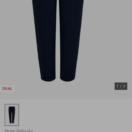
1
/
3
DEAL
Farge: Night sky