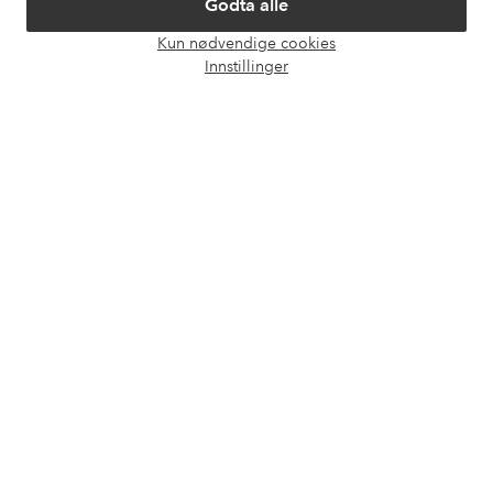
Godta alle
Kun nødvendige cookies
Våre tjenester
Åpne
Innstillinger
chat-
boks
Vilkår
Venner
Sikre betalinger - Betal direkte eller del opp
Vil du vite mer om
våre betalingsalternativer
?
elpy
elpy
Norge - Velg land