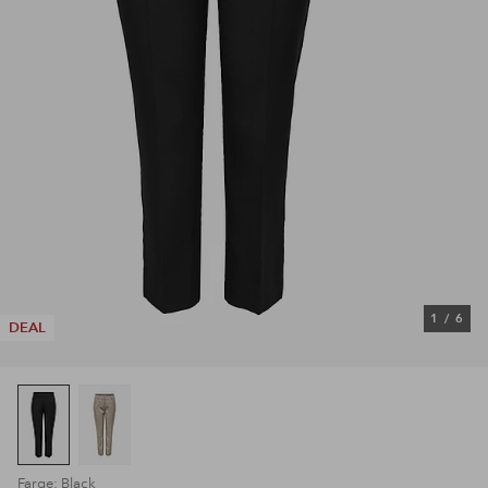
1
/
6
DEAL
Farge: Black