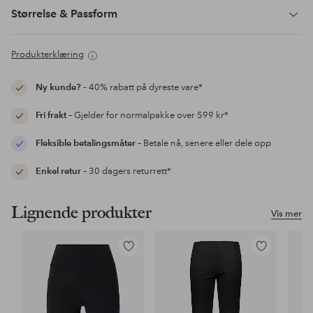
Størrelse & Passform
Produkterklæring
Ny kunde?
– 40% rabatt på dyreste vare*
Fri frakt
– Gjelder for normalpakke over 599 kr*
Fleksible betalingsmåter
– Betale nå, senere eller dele opp
Enkel retur
– 30 dagers returrett*
Lignende produkter
Vis mer
Legg
Legg
til
til
favoritter
favoritter