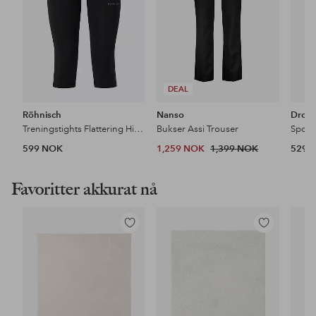
DEAL
Röhnisch
Nanso
Drop 
Treningstights Flattering High Waist Capri Tights
Bukser Assi Trouser
Sport
599 NOK
1,259 NOK
1,399 NOK
529 
Favoritter akkurat nå
Legg
Legg
til
til
favoritter
favoritter