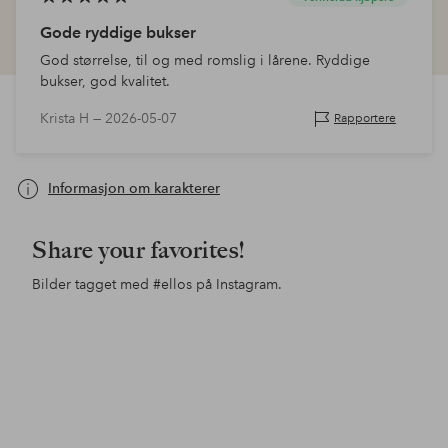
Gode ryddige bukser
God størrelse, til og med romslig i lårene. Ryddige
bukser, god kvalitet.
Krista H —
2026-05-07
Rapportere
Informasjon om karakterer
Share your favorites!
Bilder tagget med
#ellos
på Instagram.
Innlegg
maddejohnsson
Innlegg
ellosofficial
Inn
fan
publisert
publisert
pub
av
av
av