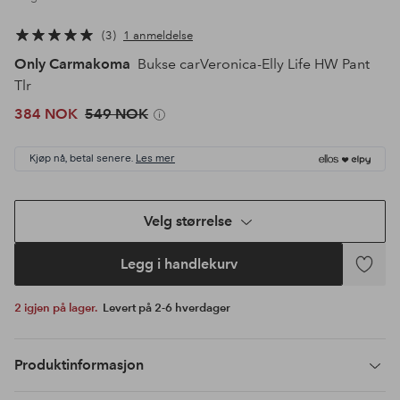
3
1 anmeldelse
Only Carmakoma
Bukse carVeronica-Elly Life HW Pant
Tlr
384 NOK
549 NOK
Kjøp nå, betal senere.
Les mer
Velg størrelse
Legg i handlekurv
Legg
til
2 igjen på lager.
Levert på 2-6 hverdager
favoritte
Produktinformasjon