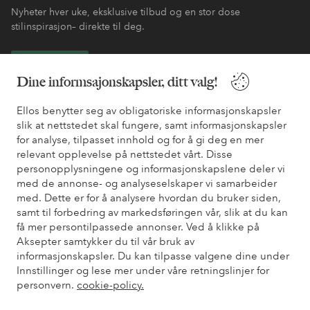
Nyheter hver uke, eksklusive tilbud og en stor dose
stilinspirasjon– direkte til deg.
Bli kunde
Dine informsajonskapsler, ditt valg!
* Se tilbudsvilkår ved registrering
Ellos benytter seg av obligatoriske informasjonskapsler
slik at nettstedet skal fungere, samt informasjonskapsler
for analyse, tilpasset innhold og for å gi deg en mer
Trenger du hjelp?
relevant opplevelse på nettstedet vårt. Disse
personopplysningene og informasjonskapslene deler vi
Du finner svar på de vanligste spørsmålene i vår FAQ. Du finner
med de annonse- og analyseselskaper vi samarbeider
også informasjon om hvordan du kan kontakte oss.
med. Dette er for å analysere hvordan du bruker siden,
samt til forbedring av markedsføringen vår, slik at du kan
Kundeservice
Bestilling
Betalingsmåte
Lev
få mer persontilpassede annonser. Ved å klikke på
Aksepter samtykker du til vår bruk av
informasjonskapsler. Du kan tilpasse valgene dine under
Innstillinger og lese mer under våre retningslinjer for
Mine sider
personvern.
cookie-policy.