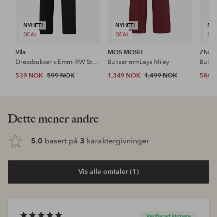
NYHET!
NYHET!
NY
DEAL
DEAL
DE
Vila
MOS MOSH
Zhenz
Dressbukser viEmmi RW Straight Pant
Bukser mmLeya Miley
539 NOK
599 NOK
1,349 NOK
1,499 NOK
584 
Dette mener andre
5.0
basert på
3
karaktergivninger
Vis alle omtaler (1)
Verifierad kjøpere