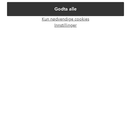
Om Ellos
Godta alle
Kun nødvendige cookies
Våre tjenester
Åpne
Innstillinger
chat-
boks
Vilkår
Venner
Sikre betalinger - Betal direkte eller del opp
Vil du vite mer om
våre betalingsalternativer
?
elpy
elpy
Norge - Velg land