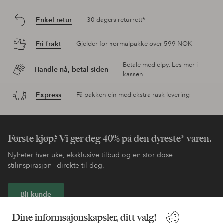
Enkel retur
30 dagers returrett*
Fri frakt
Gjelder for normalpakke over 599 NOK
Betale med elpy. Les mer i
Handle nå, betal siden
kassen.
Express
Få pakken din med ekstra rask levering
Første kjøp? Vi ger deg 40% på den dyreste* varen.
Nyheter hver uke, eksklusive tilbud og en stor dose
stilinspirasjon– direkte til deg.
Bli kunde
Dine informsajonskapsler, ditt valg!
* Se tilbudsvilkår ved registrering