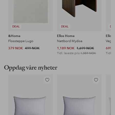
DEAL
DEAL
DE
&Home
Ellos Home
Ellos
Flossteppe Lugo
Nattbord Mydisa
Veggh
379 NOK
499 NOK
1,189 NOK
1,699 NOK
699 
Tidl. laveste pris
1,359 NOK
Tidl. l
Oppdag våre nyheter
Legg
Legg
til
til
favoritter
favoritter