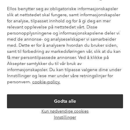
Ellos benytter seg av obligatoriske informasjonskapsler
slik at nettstedet skal fungere, samt informasjonskapsler
Trenger du hjelp?
for analyse, tilpasset innhold og for å gi deg en mer
relevant opplevelse på nettstedet vårt. Disse
Du finner svar på de vanligste spørsmålene i vår FAQ. Du finner
personopplysningene og informasjonskapslene deler vi
også informasjon om hvordan du kan kontakte oss.
med de annonse- og analyseselskaper vi samarbeider
med. Dette er for å analysere hvordan du bruker siden,
Kundeservice
Bestilling
Betalingsmåte
Lev
samt til forbedring av markedsføringen vår, slik at du kan
få mer persontilpassede annonser. Ved å klikke på
Aksepter samtykker du til vår bruk av
informasjonskapsler. Du kan tilpasse valgene dine under
Mine sider
Innstillinger og lese mer under våre retningslinjer for
personvern.
cookie-policy.
Om Ellos
Godta alle
Våre tjenester
Kun nødvendige cookies
Åpne
Innstillinger
chat-
Vilkår
boks