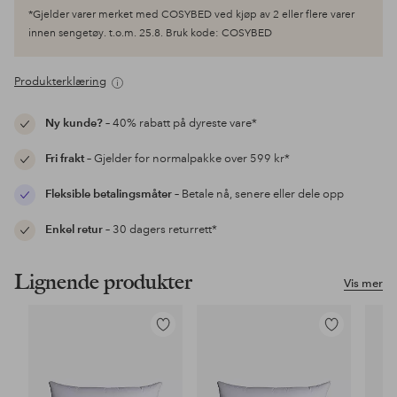
*Gjelder varer merket med COSYBED ved kjøp av 2 eller flere varer
innen sengetøy. t.o.m. 25.8. Bruk kode: COSYBED
Produkterklæring
Ny kunde?
– 40% rabatt på dyreste vare*
Fri frakt
– Gjelder for normalpakke over 599 kr*
Fleksible betalingsmåter
– Betale nå, senere eller dele opp
Enkel retur
– 30 dagers returrett*
Lignende produkter
Vis mer
Legg
Legg
til
til
favoritter
favoritter