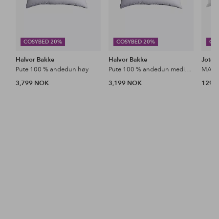
COSYBED 20%
COSYBED 20%
CO
Halvor Bakke
Halvor Bakke
Jotex
Pute 100 % andedun høy
Pute 100 % andedun medium
MAURI
3,799 NOK
3,199 NOK
129 