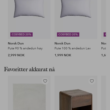
COSYBED 20%
COSYBED 20%
CO
Norsk Dun
Norsk Dun
Nors
Pute 90 % andedun høy
Pute 100 % andedun Lav
Pute 
2,999 NOK
1,999 NOK
1,69
Favoritter akkurat nå
Legg
Legg
til
til
favoritter
favoritter