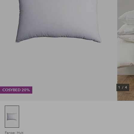
1
/
4
COSYBED 20%
Farge: Hvit