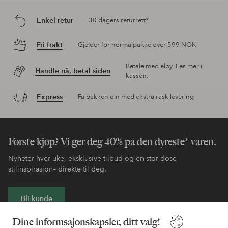
Enkel retur
30 dagers returrett*
Fri frakt
Gjelder for normalpakke over 599 NOK
Betale med elpy. Les mer i
Handle nå, betal siden
kassen.
Express
Få pakken din med ekstra rask levering
Første kjøp? Vi ger deg 40% på den dyreste* varen.
Nyheter hver uke, eksklusive tilbud og en stor dose
stilinspirasjon– direkte til deg.
Bli kunde
Dine informsajonskapsler, ditt valg!
* Se tilbudsvilkår ved registrering