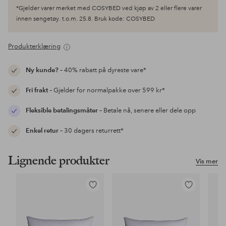
*Gjelder varer merket med COSYBED ved kjøp av 2 eller flere varer
innen sengetøy. t.o.m. 25.8. Bruk kode: COSYBED
Produkterklæring
Ny kunde?
– 40% rabatt på dyreste vare*
Fri frakt
– Gjelder for normalpakke over 599 kr*
Fleksible betalingsmåter
– Betale nå, senere eller dele opp
Enkel retur
– 30 dagers returrett*
Lignende produkter
Vis mer
Legg
Legg
til
til
favoritter
favoritter