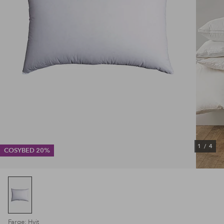
1
/
4
COSYBED 20%
Farge: Hvit