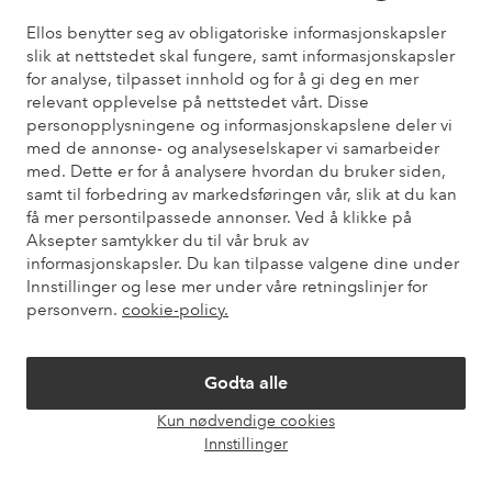
Ellos benytter seg av obligatoriske informasjonskapsler
slik at nettstedet skal fungere, samt informasjonskapsler
Trenger du hjelp?
for analyse, tilpasset innhold og for å gi deg en mer
relevant opplevelse på nettstedet vårt. Disse
Du finner svar på de vanligste spørsmålene i vår FAQ. Du finner
personopplysningene og informasjonskapslene deler vi
også informasjon om hvordan du kan kontakte oss.
med de annonse- og analyseselskaper vi samarbeider
med. Dette er for å analysere hvordan du bruker siden,
Kundeservice
Bestilling
Betalingsmåte
Lev
samt til forbedring av markedsføringen vår, slik at du kan
få mer persontilpassede annonser. Ved å klikke på
Aksepter samtykker du til vår bruk av
informasjonskapsler. Du kan tilpasse valgene dine under
Mine sider
Innstillinger og lese mer under våre retningslinjer for
personvern.
cookie-policy.
Om Ellos
Godta alle
Våre tjenester
Kun nødvendige cookies
Åpne
Innstillinger
chat-
Vilkår
boks