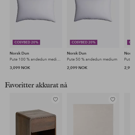
COSYBED 20%
COSYBED 20%
CO
Norsk Dun
Norsk Dun
Nors
Pute 100 % andedun medium
Pute 50 % andedun medium
Pute 
3,099 NOK
2,099 NOK
2,99
Favoritter akkurat nå
Legg
Legg
til
til
favoritter
favoritter