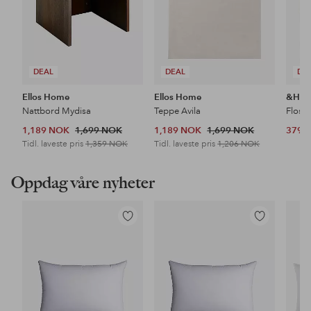
DEAL
DEAL
DE
Ellos Home
Ellos Home
&Ho
Nattbord Mydisa
Teppe Avila
Floss
1,189 NOK
1,699 NOK
1,189 NOK
1,699 NOK
379 
Tidl. laveste pris
1,359 NOK
Tidl. laveste pris
1,206 NOK
Oppdag våre nyheter
Legg
Legg
til
til
favoritter
favoritter