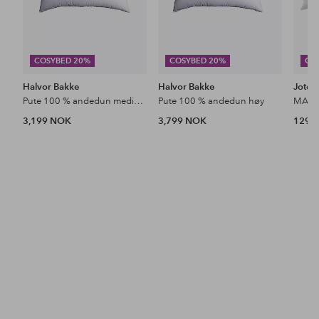
COSYBED 20%
COSYBED 20%
CO
Halvor Bakke
Halvor Bakke
Jotex
Pute 100 % andedun medium
Pute 100 % andedun høy
MAURI
3,199 NOK
3,799 NOK
129 