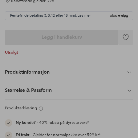
Rabattkode gjelder ikke
Rentefri delbetaling 3, 6, 12 eller 18 mnd.
Les mer
Legg i handlekurv
Legg
til
Utsolgt
favoritte
Produktinformasjon
Størrelse & Passform
Produkterklæring
Ny kunde?
– 40% rabatt på dyreste vare*
Fri frakt
– Gjelder for normalpakke over 599 kr*