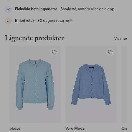
Fleksible betalingsmåter
– Betale nå, senere eller dele opp
Enkel retur
– 30 dagers returrett*
Lignende produkter
Vis mer
Legg
Legg
til
til
favoritter
favoritter
pieces
Vero Moda
Only