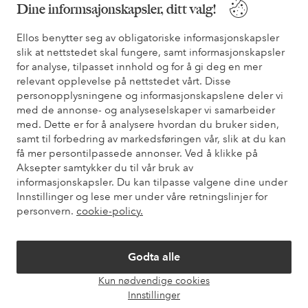
Dine informsajonskapsler, ditt valg!
* Se tilbudsvilkår ved registrering
Ellos benytter seg av obligatoriske informasjonskapsler
slik at nettstedet skal fungere, samt informasjonskapsler
for analyse, tilpasset innhold og for å gi deg en mer
Trenger du hjelp?
relevant opplevelse på nettstedet vårt. Disse
personopplysningene og informasjonskapslene deler vi
Du finner svar på de vanligste spørsmålene i vår FAQ. Du finner
med de annonse- og analyseselskaper vi samarbeider
også informasjon om hvordan du kan kontakte oss.
med. Dette er for å analysere hvordan du bruker siden,
samt til forbedring av markedsføringen vår, slik at du kan
Kundeservice
Bestilling
Betalingsmåte
Lev
få mer persontilpassede annonser. Ved å klikke på
Aksepter samtykker du til vår bruk av
informasjonskapsler. Du kan tilpasse valgene dine under
Innstillinger og lese mer under våre retningslinjer for
Mine sider
personvern.
cookie-policy.
Om Ellos
Godta alle
Kun nødvendige cookies
Våre tjenester
Åpne
Innstillinger
chat-