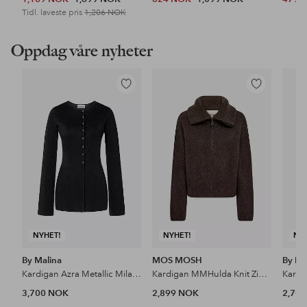
Tidl. laveste pris
1,206 NOK
Oppdag våre nyheter
Legg
Legg
til
til
favoritter
favoritter
NYHET!
NYHET!
NY
By Malina
MOS MOSH
By Ma
Kardigan Azra Metallic Milano Knitted Cardigan
Kardigan MMHulda Knit Zip Cardigan
3,700 NOK
2,899 NOK
2,70