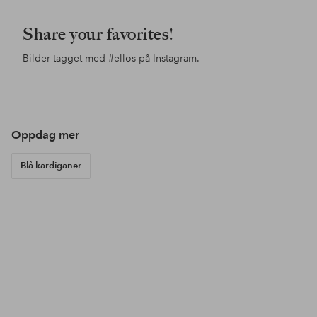
Share your favorites!
Bilder tagget med
#ellos
på Instagram.
Innlegg
lotte.vankerckhove.5
Innlegg
alexiiak
Inn
esp
publisert
publisert
pub
av
av
av
Oppdag mer
Blå kardiganer