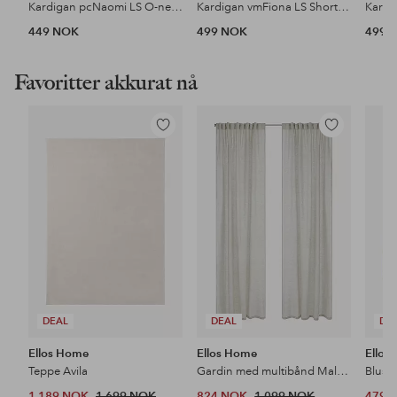
Kardigan pcNaomi LS O-neck Knit Cardigan
Kardigan vmFiona LS Short Button
449 NOK
499 NOK
499 
Favoritter akkurat nå
Legg
Legg
til
til
favoritter
favoritter
DEAL
DEAL
DE
Ellos Home
Ellos Home
Ellos 
Teppe Avila
Gardin med multibånd Malva 2-pk i 100% lin
Bluse
1,189 NOK
1,699 NOK
824 NOK
1,099 NOK
479 