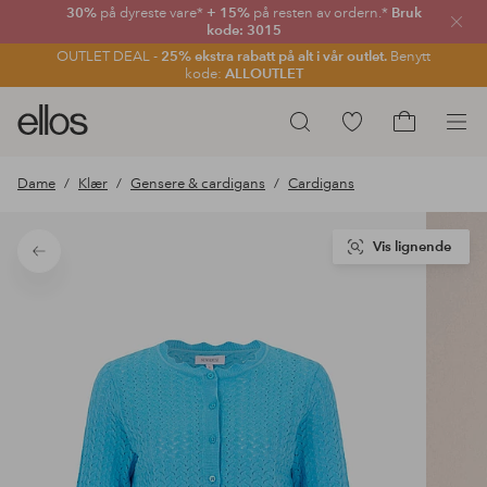
30%
på dyreste vare*
+ 15%
på resten av ordern.*
Bruk
Lukk
kode: 3015
OUTLET DEAL -
25% ekstra rabatt på alt i vår outlet.
Benytt
kode:
ALLOUTLET
Ellos
Gå
Søk
logo
til
Gå
–
favorittmerkede
til
Dame
Klær
Gensere & cardigans
Cardigans
gå
produkter
handlekurv
til
forsiden
Vis lignende
Tilbake