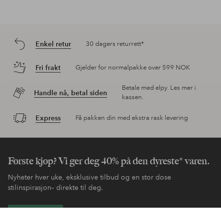
Enkel retur
30 dagers returrett*
Fri frakt
Gjelder for normalpakke over 599 NOK
Betale med elpy. Les mer i
Handle nå, betal siden
kassen.
Express
Få pakken din med ekstra rask levering
Første kjøp? Vi ger deg 40% på den dyreste* varen.
Nyheter hver uke, eksklusive tilbud og en stor dose
stilinspirasjon– direkte til deg.
Bli kunde