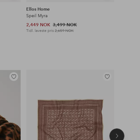
lignende
lignende
Ellos Home
Ellos Ho
Speil Myra
Vegghylle
2,449 NOK
3,499 NOK
699 NOK
Tidl. laveste pris
2,659 NOK
Tidl. lavest
Legg
Legg
til
til
favoritter
favoritter
Neste