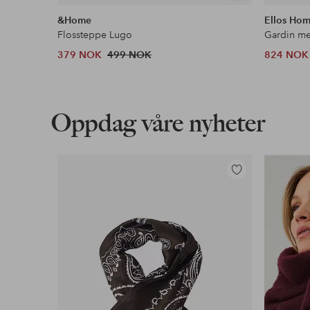
lignende
&Home
Ellos Ho
Flossteppe Lugo
379 NOK
499 NOK
824 NOK
Oppdag våre nyheter
Legg
til
favoritter