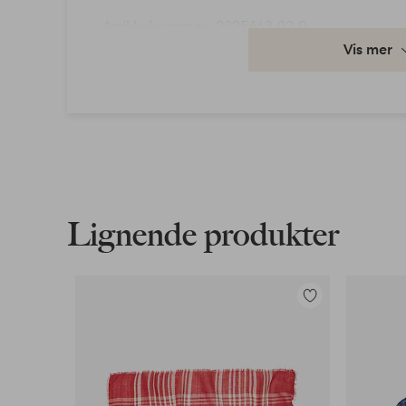
Artikkelnummer: 2325463-02-0
Vis mer
Last ned høyoppløst bilde
Fri frakt
Gjelder for normalpakke over 599 kr
Les mer
Lignende produkter
Faktura & Konto
Våre mest fordelaktige betalingsmåter
Legg
til
Les mer
favoritter