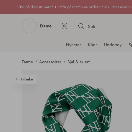
30%
på dyreste vare*
+ 15%
på resten av ordern.* Inkl. massevis a
Dame
Søk
Bildesøk
Avdelingsnavigering
Nyheter
Klær
Undertøy
S
Dame
Accessoirer
Sjal & skjerf
Tilbake