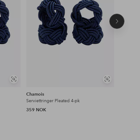
Neste
produkt
Vis
Vis
lignende
lignende
Chamois
Masai
Serviettringer Pleated 4-pk
Skjerf ma
359 NOK
599 NOK