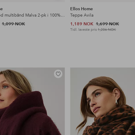
lignende
me
Ellos Home
Gardin med multibånd Malva 2-pk i 100% lin
Teppe Avila
1,099 NOK
1,189 NOK
1,699 NOK
Tidl. laveste pris
1,206 NOK
Legg
til
favoritter