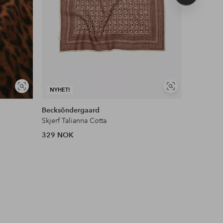
produkt
Vis
Vis
NYHET!
NYHET!
lignende
lignende
Becksöndergaard
Becksönd
Skjerf Talianna Cotta
Skjerf Stri
329 NOK
949 NOK