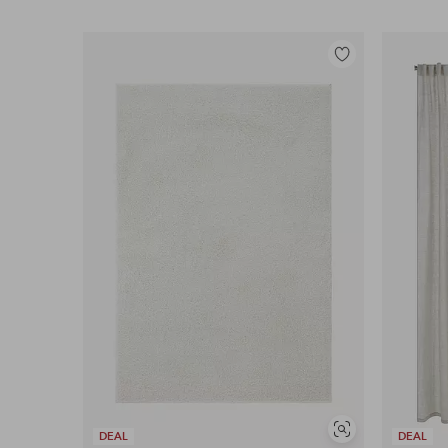
Legg
til
favoritter
Vis
DEAL
DEAL