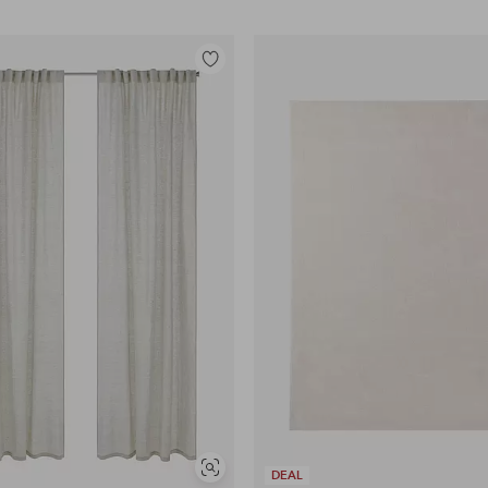
Legg
til
favoritter
Vis
DEAL