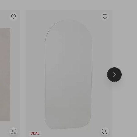
Legg
Legg
til
til
favoritter
favoritter
Neste
produkt
Vis
Vis
DEAL
DEAL