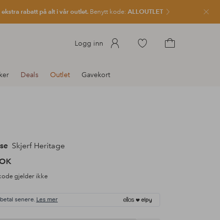
kstra rabatt på alt i vår outlet.
Benytt kode:
ALLOUTLET
Lukk
Gå
Logg inn
til
Gå
favorittmerkede
til
ker
Deals
Outlet
Gavekort
produkter
handlekurven
se
Skjerf Heritage
NOK
ode gjelder ikke
 betal senere.
Les mer