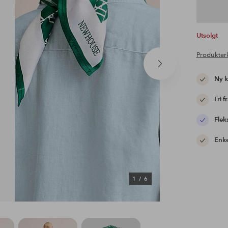
Utsolgt
Produkter
Neste
produkt
Ny 
Fri f
Flek
Enke
1
/
6