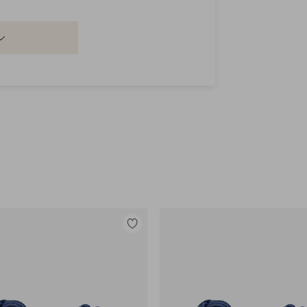
Legg
til
favoritter