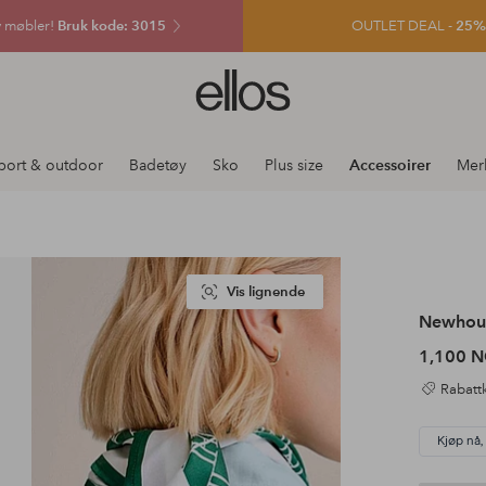
v møbler!
Bruk kode: 3015
OUTLET DEAL -
25% e
Ellos
logo
–
gå
port & outdoor
Badetøy
Sko
Plus size
Accessoirer
Mer
til
forsiden
Vis lignende
Newhou
1,100 
Rabattk
Kjøp nå,