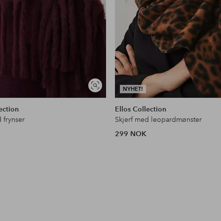
Vis
NYHET!
lignende
ection
Ellos Collection
 frynser
Skjerf med leopardmønster
299 NOK