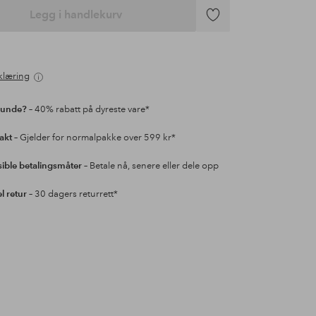
Legg i handlekurv
Legg
til
favoritter
klæring
kunde?
– 40% rabatt på dyreste vare*
rakt
– Gjelder for normalpakke over 599 kr*
sible betalingsmåter
– Betale nå, senere eller dele opp
l retur
– 30 dagers returrett*