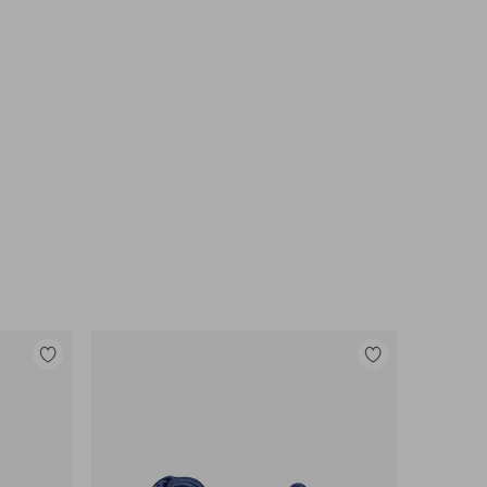
Legg
Legg
til
til
favoritter
favoritter