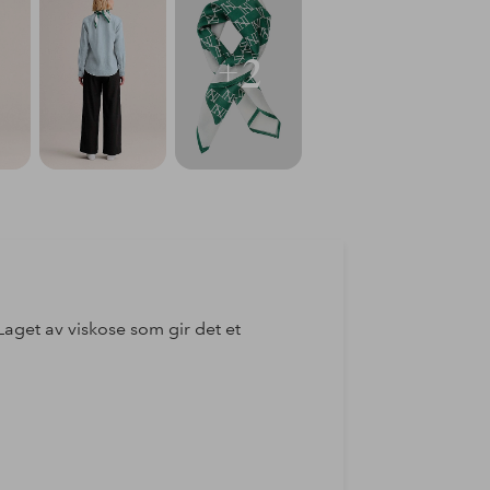
+2
aget av viskose som gir det et