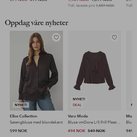
Tidl. laveste pris
1,359 NOK
Tidl. l
Oppdag våre nyheter
Legg
Legg
til
til
favoritter
favoritter
NYHET!
NYHET!
DEAL
NY
Ellos Collection
Vero Moda
Masai
Satengbluse med blondekant
Bluse vmDora L/S Frill Pleat Top
Bluse
599 NOK
494 NOK
549 NOK
949 