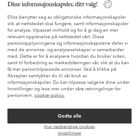
Dine informsajonskapsler, ditt valg!
* Se tilbudsvilkår ved registrering
Ellos benytter seg av obligatoriske informasjonskapsler
slik at nettstedet skal fungere, samt informasjonskapsler
for analyse, tilpasset innhold og for å gi deg en mer
Trenger du hjelp?
relevant opplevelse på nettstedet vårt. Disse
personopplysningene og informasjonskapslene deler vi
Du finner svar på de vanligste spørsmålene i vår FAQ. Du finner
med de annonse- og analyseselskaper vi samarbeider
også informasjon om hvordan du kan kontakte oss.
med. Dette er for å analysere hvordan du bruker siden,
samt til forbedring av markedsføringen vår, slik at du kan
Kundeservice
Bestilling
Betalingsmåte
Lev
få mer persontilpassede annonser. Ved å klikke på
Aksepter samtykker du til vår bruk av
informasjonskapsler. Du kan tilpasse valgene dine under
Innstillinger og lese mer under våre retningslinjer for
Mine sider
personvern.
cookie-policy.
Om Ellos
Godta alle
Kun nødvendige cookies
Våre tjenester
Åpne
Innstillinger
chat-