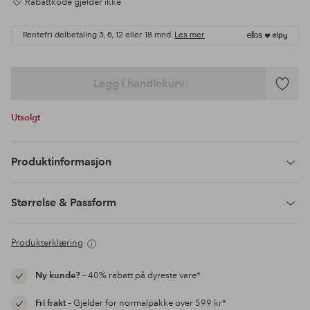
Rabattkode gjelder ikke
Rentefri delbetaling 3, 6, 12 eller 18 mnd.
Les mer
Legg i handlekurv
Legg
til
Utsolgt
favoritte
Produktinformasjon
Størrelse & Passform
Produkterklæring
Ny kunde?
– 40% rabatt på dyreste vare*
Fri frakt
– Gjelder for normalpakke over 599 kr*