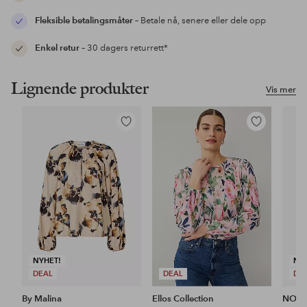
Fleksible betalingsmåter
– Betale nå, senere eller dele opp
Enkel retur
– 30 dagers returrett*
Lignende produkter
Vis mer
Legg
Legg
til
til
favoritter
favoritter
NYHET!
NY
DEAL
DEAL
DE
By Malina
Ellos Collection
NO. 1