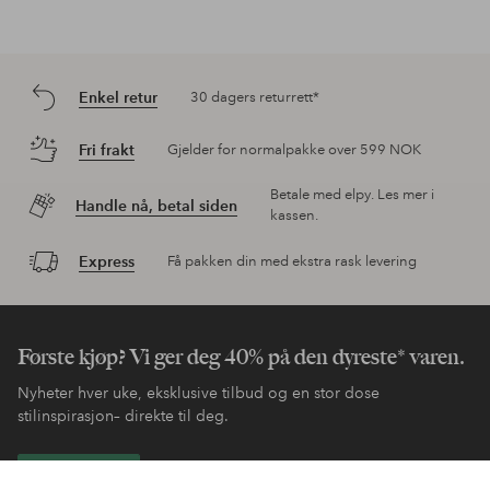
Enkel retur
30 dagers returrett*
Fri frakt
Gjelder for normalpakke over 599 NOK
Betale med elpy. Les mer i
Handle nå, betal siden
kassen.
Express
Få pakken din med ekstra rask levering
Første kjøp? Vi ger deg 40% på den dyreste* varen.
Nyheter hver uke, eksklusive tilbud og en stor dose
stilinspirasjon– direkte til deg.
Bli kunde