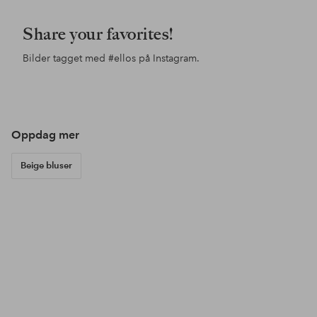
Share your favorites!
Bilder tagget med
#ellos
på Instagram.
Innlegg
ellosofficial
Innlegg
ellosofficial
Inn
jess
publisert
publisert
pub
av
av
av
Oppdag mer
Beige bluser