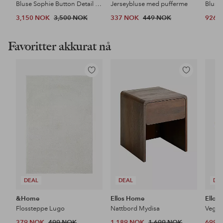
Bluse Sophie Button Detail Gathered Blouse
Jerseybluse med pufferme
3,150 NOK
3,500 NOK
337 NOK
449 NOK
926 
Favoritter akkurat nå
Legg
Legg
til
til
favoritter
favoritter
DEAL
DEAL
DE
&Home
Ellos Home
Ellos
Flossteppe Lugo
Nattbord Mydisa
Veggh
379 NOK
499 NOK
1,189 NOK
1,699 NOK
699 