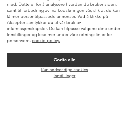
med. Dette er for å analysere hvordan du bruker siden,
Mine sider
samt til forbedring av markedsføringen vår, slik at du kan
få mer persontilpassede annonser. Ved å klikke på
Om Ellos
Aksepter samtykker du til vår bruk av
informasjonskapsler. Du kan tilpasse valgene dine under
Innstillinger og lese mer under våre retningslinjer for
Våre tjenester
personvern.
cookie-policy.
Vilkår
Godta alle
Kun nødvendige cookies
Venner
Åpne
Innstillinger
chat-
boks
Sikre betalinger - Betal direkte eller del opp
Vil du vite mer om
våre betalingsalternativer
?
elpy
elpy