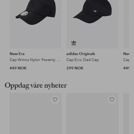
New Era
adidas Originals
New 
Cap Wmns Nylon 9twenty Neyyan
Cap Ev.ic Dad Cap
449 NOK
299 NOK
449 
Oppdag våre nyheter
Legg
Legg
til
til
favoritter
favoritter