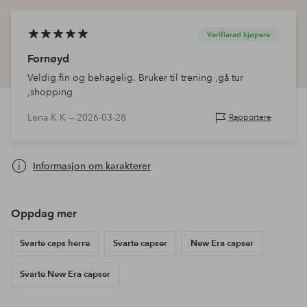
Verifierad kjøpere
Fornøyd
Veldig fin og behagelig. Bruker til trening ,gå tur
,shopping
Lena K K —
2026-03-28
Rapportere
Informasjon om karakterer
Oppdag mer
Svarte caps herre
Svarte capser
New Era capser
Svarte New Era capser