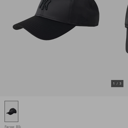
1
/
3
Farge: Blk