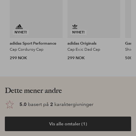
NYHET!
NYHET!
adidas Sport Performance
adidas Originals
Gant
Cap Corduroy Cap
Cap Ev.ic Dad Cap
Shield
299 NOK
299 NOK
500 
Dette mener andre
5.0
basert på
2
karaktergivninger
Vis alle omtaler (1)