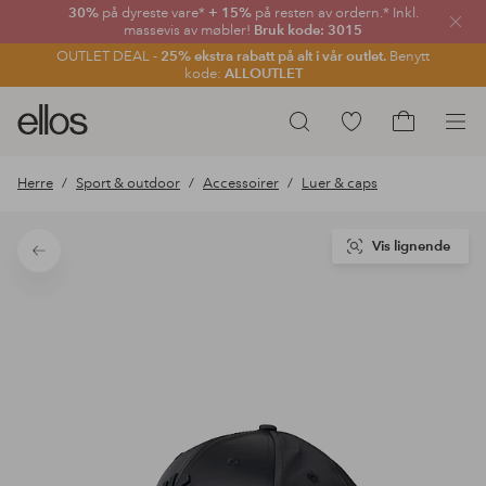
30%
på dyreste vare*
+ 15%
på resten av ordern.* Inkl.
Lukk
massevis av møbler!
Bruk kode: 3015
OUTLET DEAL -
25% ekstra rabatt på alt i vår outlet.
Benytt
kode:
ALLOUTLET
Ellos
Gå
Søk
logo
til
Gå
–
favorittmerkede
til
Herre
Sport & outdoor
Accessoirer
Luer & caps
gå
produkter
handlekurv
til
forsiden
Vis lignende
Tilbake