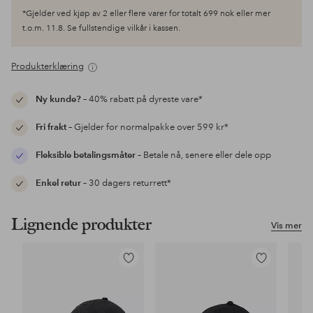
*Gjelder ved kjøp av 2 eller flere varer for totalt 699 nok eller mer
t.o.m. 11.8. Se fullstendige vilkår i kassen.
Produkterklæring
Ny kunde?
– 40% rabatt på dyreste vare*
Fri frakt
– Gjelder for normalpakke over 599 kr*
Fleksible betalingsmåter
– Betale nå, senere eller dele opp
Enkel retur
– 30 dagers returrett*
Lignende produkter
Vis mer
Legg
Legg
til
til
favoritter
favoritter