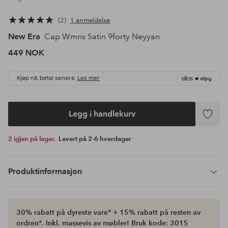
2
1 anmeldelse
New Era
Cap Wmns Satin 9forty Neyyan
449 NOK
Kjøp nå, betal senere.
Les mer
Legg i handlekurv
Legg
til
2 igjen på lager.
Levert på 2-6 hverdager
favoritte
Produktinformasjon
30% rabatt på dyreste vare* + 15% rabatt på resten av
ordren*. Inkl. massevis av møbler! Bruk kode: 3015