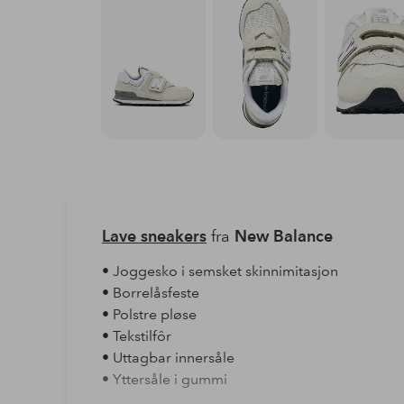
Lave sneakers
fra
New Balance
• Joggesko i semsket skinnimitasjon
• Borrelåsfeste
• Polstre pløse
• Tekstilfôr
• Uttagbar innersåle
• Yttersåle i gummi