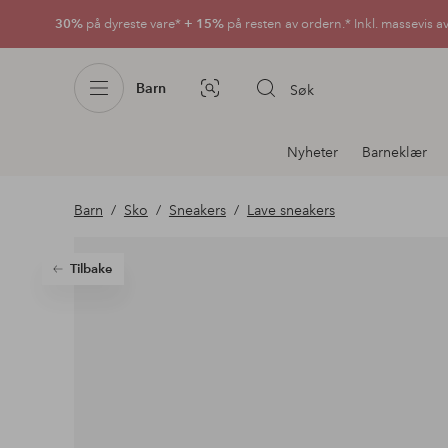
30%
på dyreste vare*
+ 15%
på resten av ordern.* Inkl. massevis a
Barn
Søk
Bildesøk
Avdelingsnavigering
Nyheter
Barneklær
Barn
Sko
Sneakers
Lave sneakers
Tilbake