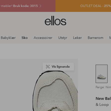
v møbler!
Bruk kode: 3015
OUTLET DEAL -
25% e
Ellos
logo
–
gå
Babyklær
Sko
Accessoirer
Utstyr
Leker
Barnerom
M
til
forsiden
Vis lignende
Farge: Ni
New Bal
& Loop