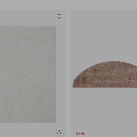
Legg
til
favoritter
Vis
DEAL