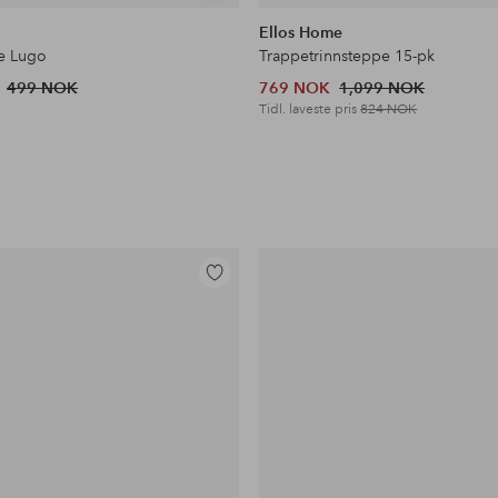
lignende
Ellos Home
e Lugo
Trappetrinnsteppe 15-pk
499 NOK
769 NOK
1,099 NOK
Tidl. laveste pris
824 NOK
Legg
til
favoritter