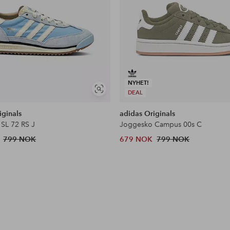
NYHET!
Vis
DEAL
lignende
iginals
adidas Originals
SL 72 RS J
Joggesko Campus 00s C
799 NOK
679 NOK
799 NOK