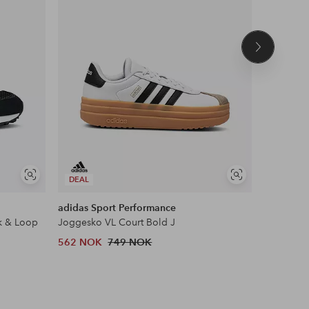
Neste
produkt
Vis
Vis
DEAL
DEAL
lignende
lignende
adidas Sport Performance
Leaf
k & Loop
Joggesko VL Court Bold J
Joggesko
562 NOK
749 NOK
263 NOK