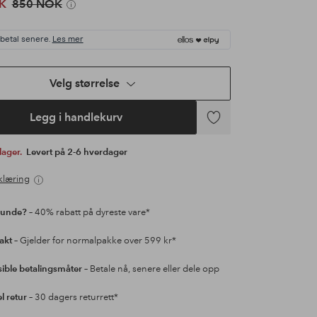
K
850 NOK
 betal senere.
Les mer
Velg størrelse
Legg i handlekurv
Legg
til
 lager.
Levert på 2-6 hverdager
favoritter
klæring
kunde?
– 40% rabatt på dyreste vare*
rakt
– Gjelder for normalpakke over 599 kr*
sible betalingsmåter
– Betale nå, senere eller dele opp
l retur
– 30 dagers returrett*