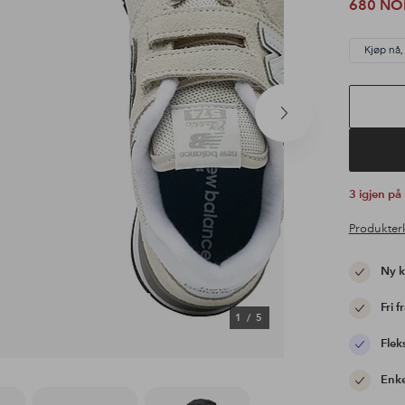
680 NO
Kjøp nå,
Neste
produkt
3 igjen på
Produkter
Ny 
Fri f
1
/
5
Flek
Enke