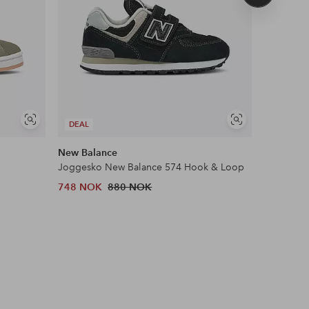
produkt
Vis
Vis
DEAL
DEAL
lignende
lignende
New Balance
New Bala
Joggesko New Balance 574 Hook & Loop
Joggesko
748 NOK
880 NOK
1,063 N