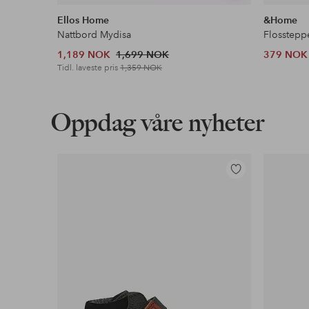
lignende
Ellos Home
&Home
Nattbord Mydisa
Flosstepp
1,189 NOK
1,699 NOK
379 NOK
Tidl. laveste pris
1,359 NOK
Oppdag våre nyheter
Legg
til
favoritter