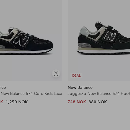
Vis
DEAL
lignende
nce
New Balance
New Balance 574 Core Kids Lace
Joggesko New Balance 574 Hoo
OK
1,250 NOK
748 NOK
880 NOK