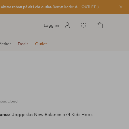
kstra rabatt på alt i vår outlet.
Benytt kode:
ALLOUTLET
Lukk
Gå
Logg inn
til
Gå
favorittmerkede
til
erker
Deals
Outlet
produkter
handlekurven
mbus cloud
ance
Joggesko New Balance 574 Kids Hook