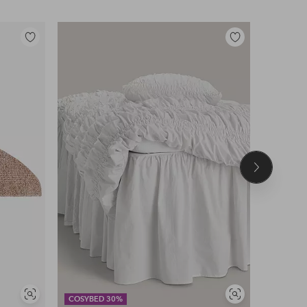
Legg
Legg
til
til
favoritter
favoritter
Neste
produkt
Vis
Vis
COSYBED 30%
DEAL