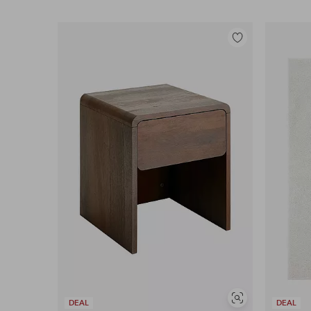
Legg
til
favoritter
Vis
DEAL
DEAL