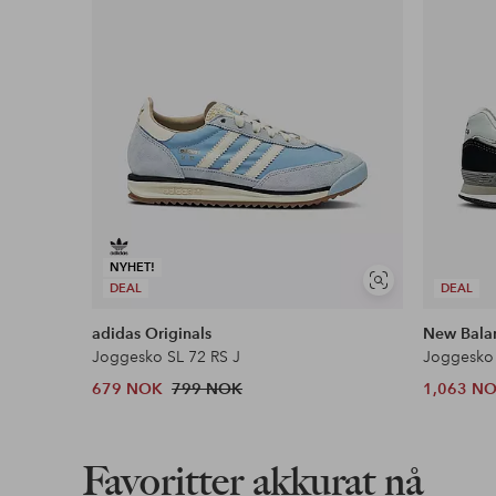
Les mer
NYHET!
Vis
DEAL
DEAL
lignende
adidas Originals
New Bala
Joggesko SL 72 RS J
Joggesko 
679 NOK
799 NOK
1,063 N
Favoritter akkurat nå