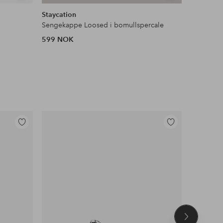
lignende
lignende
Staycation
Ellos Ho
Sengekappe Loosed i bomullspercale
Vegghylle
599 NOK
699 NOK
Tidl. lavest
Legg
Legg
til
til
favoritter
favoritter
Neste