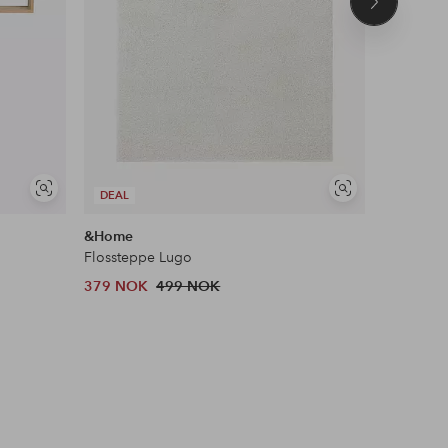
Neste
produkt
Vis
Vis
DEAL
COSYBE
lignende
lignende
&Home
Staycatio
Flossteppe Lugo
Sengekap
379 NOK
499 NOK
599 NOK