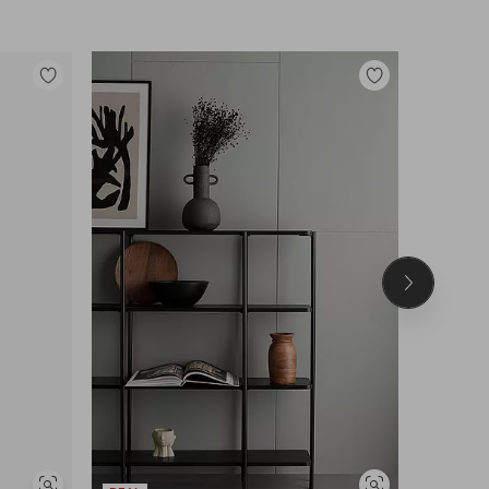
Legg
Legg
til
til
favoritter
favoritter
Neste
produkt