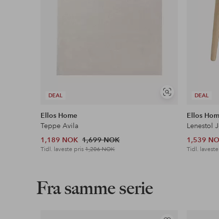
Vis
DEAL
DEAL
lignende
Ellos Home
Ellos Ho
Teppe Avila
Lenestol 
1,189 NOK
1,699 NOK
1,539 N
Tidl. laveste pris
1,206 NOK
Tidl. laveste
Fra samme serie