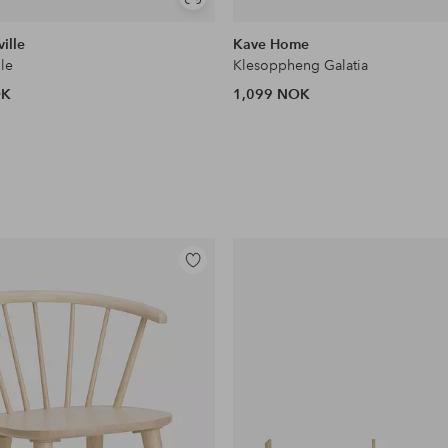
Vis
lignende
ille
Kave Home
le
Klesoppheng Galatia
OK
1,099 NOK
Legg
til
favoritter