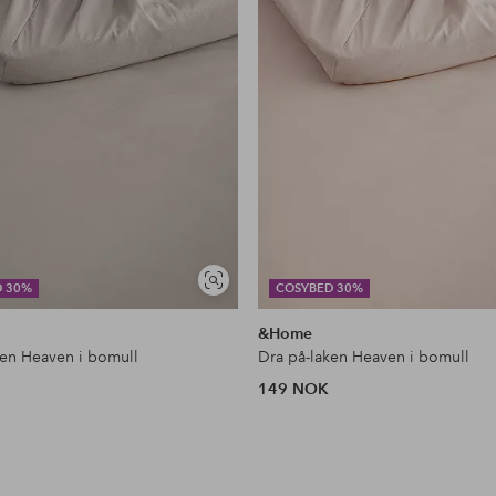
Vis
D 30%
COSYBED 30%
lignende
&Home
ken Heaven i bomull
Dra på-laken Heaven i bomull
149 NOK