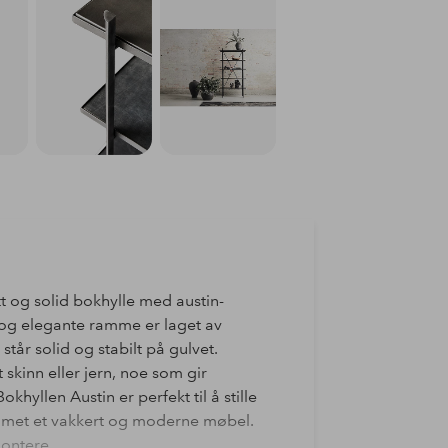
tt og solid bokhylle med austin-
e og elegante ramme er laget av
står solid og stabilt på gulvet.
 skinn eller jern, noe som gir
okhyllen Austin er perfekt til å stille
rommet et vakkert og moderne møbel.
montere.