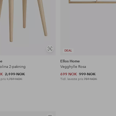
Vis
DEAL
lignende
me
Ellos Home
Jolina 2-pakning
Vegghylle Rosa
OK
2,199 NOK
699 NOK
999 NOK
 pris
1,759 NOK
Tidl. laveste pris
759 NOK