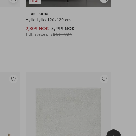
Vis
Vis
DEAL
DEAL
lignende
lignende
Ellos Home
Muubs
Hylle Lyllo 120x120 cm
Hylle Noir
2,309 NOK
3,299 NOK
6,295 N
Tidl. laveste pris
2,507 NOK
Legg
Legg
til
til
favoritter
favoritter