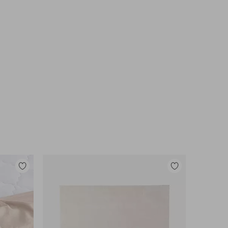
Legg
Legg
til
til
favoritter
favoritter