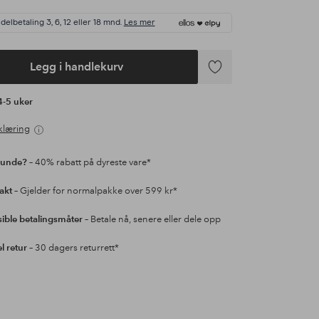
delbetaling 3, 6, 12 eller 18 mnd.
Les mer
Legg i handlekurv
Legg
til
 4-5 uker
favoritter
klæring
kunde?
– 40% rabatt på dyreste vare*
rakt
– Gjelder for normalpakke over 599 kr*
sible betalingsmåter
– Betale nå, senere eller dele opp
l retur
– 30 dagers returrett*