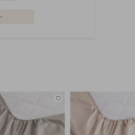
Legg
til
favoritter