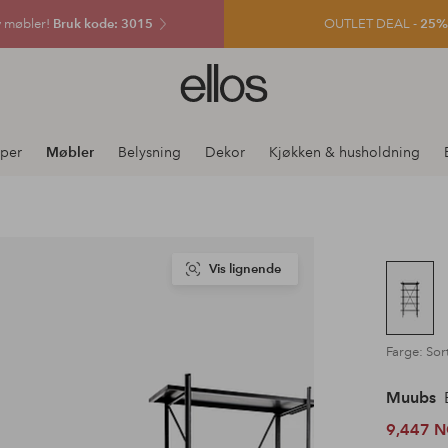
v møbler!
Bruk kode: 3015
OUTLET DEAL -
25% e
Ellos
logo
–
gå
per
Møbler
Belysning
Dekor
Kjøkken & husholdning
til
forsiden
Vis lignende
Farge: Sor
Muubs
B
9,447 