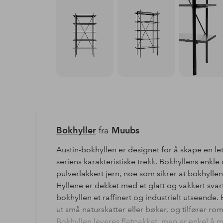
Bokhyller
fra
Muubs
Austin-bokhyllen er designet for å skape en le
seriens karakteristiske trekk. Bokhyllens enkl
pulverlakkert jern, noe som sikrer at bokhyllen 
Hyllene er dekket med et glatt og vakkert svart
bokhyllen et raffinert og industrielt utseende. B
ut små naturskatter eller bøker, og tilfører 
Bokhyllen leveres flatpakket, men er enkel å 