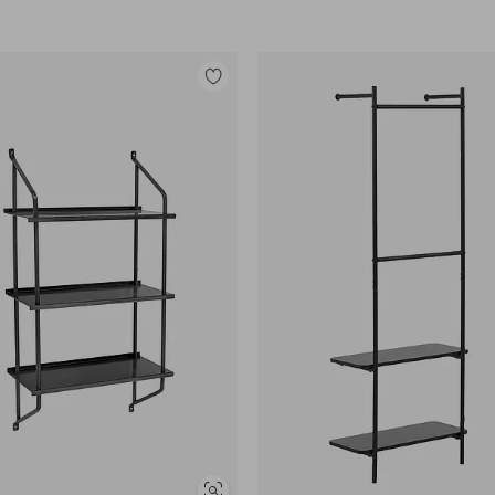
Legg
til
favoritter