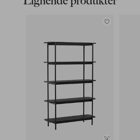
Lignende produkter
Legg
til
favoritter