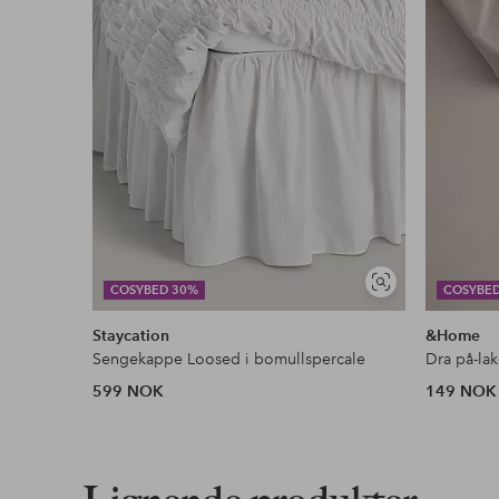
Gjelder for normalpakke over 599 kr
Les mer
Faktura & Konto
Våre mest fordelaktige betalingsmåter
Les mer
Vis
COSYBED 30%
COSYBE
lignende
Staycation
&Home
Sengekappe Loosed i bomullspercale
Dra på-la
599 NOK
149 NOK