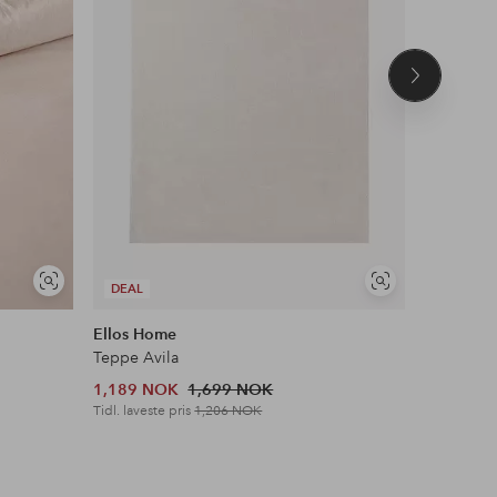
Neste
produkt
Vis
Vis
DEAL
DEAL
lignende
lignende
Ellos Home
Ellos Ho
Teppe Avila
Lenestol 
1,189 NOK
1,699 NOK
1,539 N
Tidl. laveste pris
1,206 NOK
Tidl. lavest