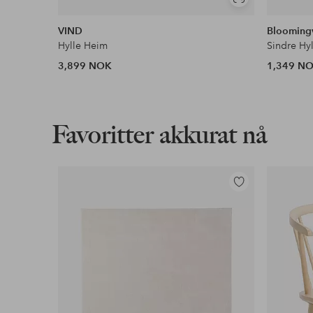
Vis
lignende
VIND
Bloomingv
Hylle Heim
Sindre Hyl
3,899 NOK
1,349 N
Favoritter akkurat nå
Legg
til
favoritter