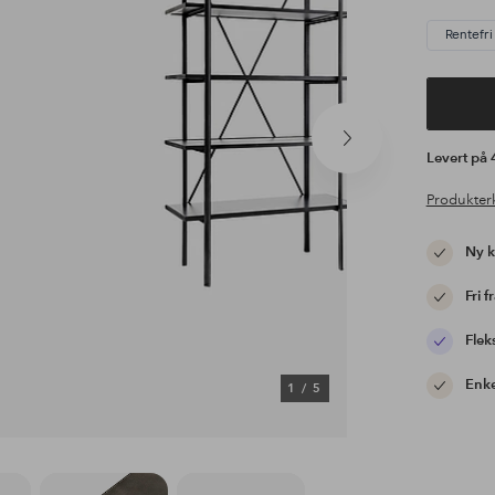
Rentefri 
Neste
Levert på
produkt
Produkter
Ny 
Fri f
Flek
Enke
1
/
5