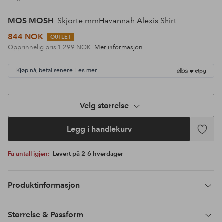
MOS MOSH
Skjorte mmHavannah Alexis Shirt
844 NOK
OUTLET
Opprinnelig pris
1,299 NOK
Mer informasjon
Kjøp nå, betal senere.
Les mer
Velg størrelse
Legg i handlekurv
Legg
til
Få antall igjen:
Levert på 2-6 hverdager
favoritte
Produktinformasjon
Størrelse & Passform