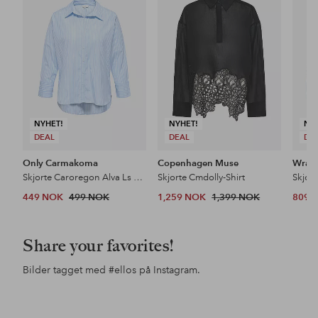
favoritter
favoritter
NYHET!
NYHET!
NY
DEAL
DEAL
DE
Only Carmakoma
Copenhagen Muse
Wrang
Skjorte Caroregon Alva Ls Back Btn Shirt Wv
Skjorte Cmdolly-Shirt
449 NOK
499 NOK
1,259 NOK
1,399 NOK
809 
Share your favorites!
Bilder tagget med
#ellos
på Instagram.
Innlegg
ellosofficial
Innlegg
sarabiderman
Inn
mar
publisert
publisert
pub
av
av
av