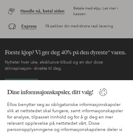
Betale med elpy. Les mer i
Handle nå, betal siden
kassen.
Express
Få pakken din med ekstra rask levering
Første kjøp? Vi ger deg 40% på den dyreste* varen.
Nyheter hver uke, eksklusive tilbud og en stor dose
stilinspirasjon– direkte til deg.
Bli kunde
Dine informsajonskapsler, ditt valg!
* Se tilbudsvilkår ved registrering
Ellos benytter seg av obligatoriske informasjonskapsler
slik at nettstedet skal fungere, samt informasjonskapsler
for analyse, tilpasset innhold og for å gi deg en mer
Trenger du hjelp?
relevant opplevelse på nettstedet vårt. Disse
personopplysningene og informasjonskapslene deler vi
Du finner svar på de vanligste spørsmålene i vår FAQ. Du finner