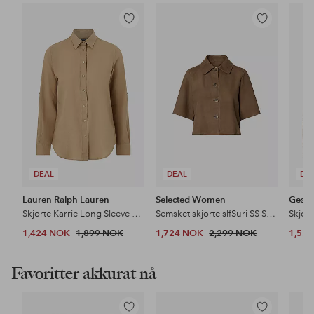
Legg
Legg
til
til
favoritter
favoritter
DEAL
DEAL
DE
Lauren Ralph Lauren
Selected Women
Gestu
Skjorte Karrie Long Sleeve Shirt
Semsket skjorte slfSuri SS Suede
Skjor
1,424 NOK
1,899 NOK
1,724 NOK
2,299 NOK
1,53
Favoritter akkurat nå
Legg
Legg