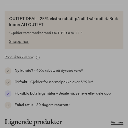
OUTLET DEAL - 25% ekstra rabatt på alt i vår outlet. Bruk
kode: ALLOUTLET
*Gjelder varer merket med OUTLET t.o.m. 11.8.
Shopp her
Produkterklæring
Ny kunde?
– 40% rabatt på dyreste vare*
Fri frakt
– Gjelder for normalpakke over 599 kr*
Fleksible betalingsmåter
– Betale nå, senere eller dele opp
Enkel retur
– 30 dagers returrett*
Lignende produkter
Vis mer