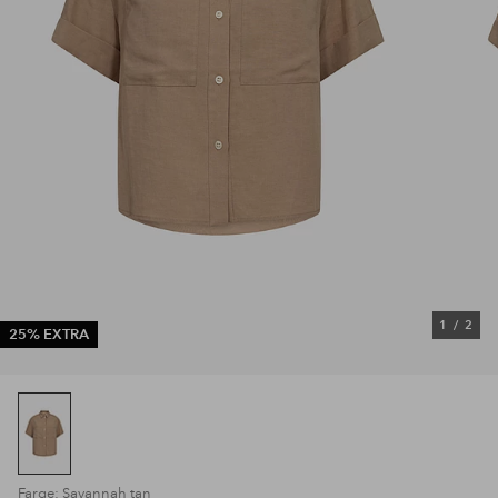
1
/
2
25% EXTRA
Farge: Savannah tan