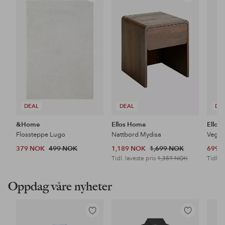
til
til
favoritter
favoritter
DEAL
DEAL
DE
&Home
Ellos Home
Ellos
Flossteppe Lugo
Nattbord Mydisa
Veggh
379 NOK
499 NOK
1,189 NOK
1,699 NOK
699 
Tidl. laveste pris
1,359 NOK
Tidl. l
Oppdag våre nyheter
Legg
Legg
til
til