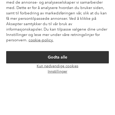
med de annonse- og analyseselskaper vi samarbeider
også informasjon om hvordan du kan kontakte oss.
med. Dette er for å analysere hvordan du bruker siden,
samt til forbedring av markedsføringen vår, slik at du kan
Kundeservice
Bestilling
Betalingsmåte
Lev
få mer persontilpassede annonser. Ved å klikke på
Aksepter samtykker du til vår bruk av
informasjonskapsler. Du kan tilpasse valgene dine under
Innstillinger og lese mer under våre retningslinjer for
Mine sider
personvern.
cookie-policy.
Om Ellos
Godta alle
Kun nødvendige cookies
Våre tjenester
Åpne
Innstillinger
chat-
boks
Vilkår
Venner