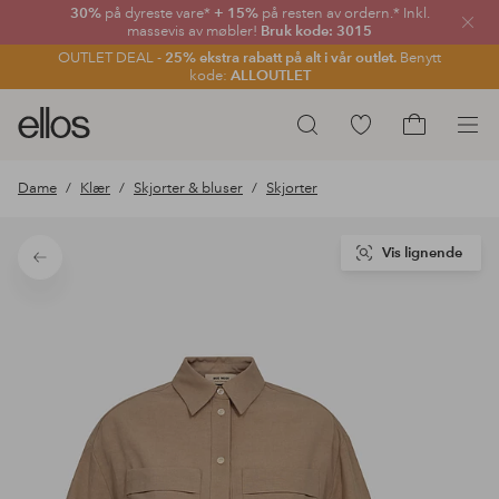
30%
på dyreste vare*
+ 15%
på resten av ordern.* Inkl.
Lukk
massevis av møbler!
Bruk kode: 3015
OUTLET DEAL -
25% ekstra rabatt på alt i vår outlet.
Benytt
kode:
ALLOUTLET
Ellos
Gå
Søk
logo
til
Gå
–
favorittmerkede
til
Dame
Klær
Skjorter & bluser
Skjorter
gå
produkter
handlekurv
til
forsiden
Vis lignende
Tilbake