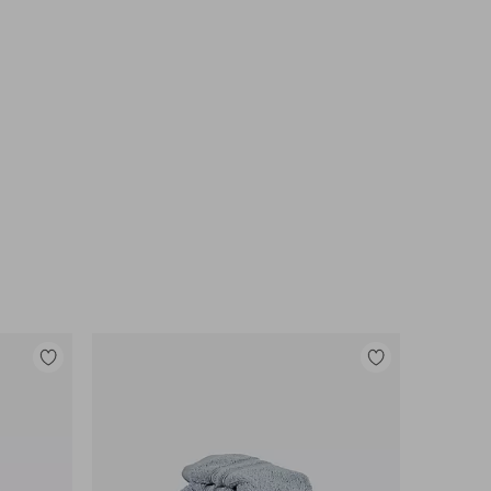
Legg
Legg
til
til
favoritter
favoritter