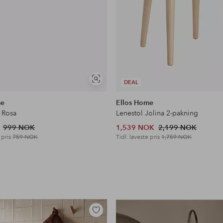
Vis
DEAL
lignende
me
Ellos Home
 Rosa
Lenestol Jolina 2-pakning
999 NOK
1,539 NOK
2,199 NOK
 pris
759 NOK
Tidl. laveste pris
1,759 NOK
Legg