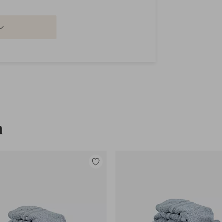
n
Legg
til
favoritter