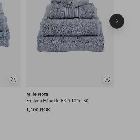
Neste
produkt
Vis
Vis
lignende
lignende
Mille Notti
Mille Nott
Fontana Håndkle EKO 100x150
Fontana 
1,100 NOK
160 NOK