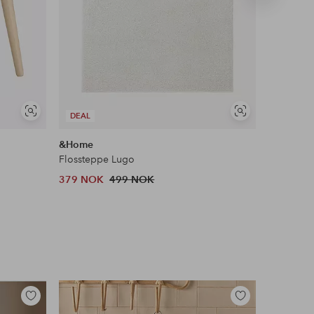
produkt
Vis
Vis
DEAL
DEAL
lignende
lignende
&Home
Ellos Ho
Flossteppe Lugo
Trappetri
379 NOK
499 NOK
769 NOK
Tidl. lavest
Legg
Legg