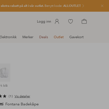
kstra rabatt på alt i vår outlet.
Benytt kode:
ALLOUTLET
Lukk
Gå
Logg inn
til
Gå
favorittmerkede
til
Elektronikk
Merker
Deals
Outlet
Gavekort
produkter
handlekurven
k blå
1
Vis detaljer
ti
Fontana Badekåpe