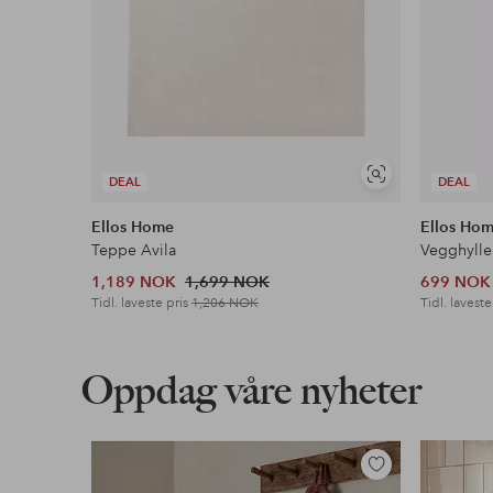
Vis
DEAL
DEAL
lignende
Ellos Home
Ellos Ho
Teppe Avila
Vegghylle
1,189 NOK
1,699 NOK
699 NOK
Tidl. laveste pris
1,206 NOK
Tidl. laveste
Oppdag våre nyheter
Legg