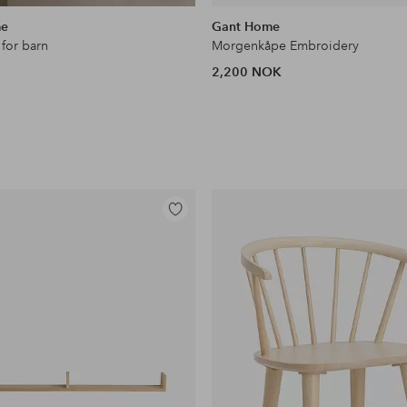
lignende
me
Gant Home
for barn
Morgenkåpe Embroidery
2,200 NOK
Legg
til
favoritter