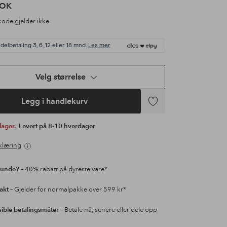
NOK
ode gjelder ikke
delbetaling 3, 6, 12 eller 18 mnd.
Les mer
Velg størrelse
Legg i handlekurv
Legg
til
 lager.
Levert på 8-10 hverdager
favoritter
klæring
kunde?
– 40% rabatt på dyreste vare*
rakt
– Gjelder for normalpakke over 599 kr*
sible betalingsmåter
– Betale nå, senere eller dele opp