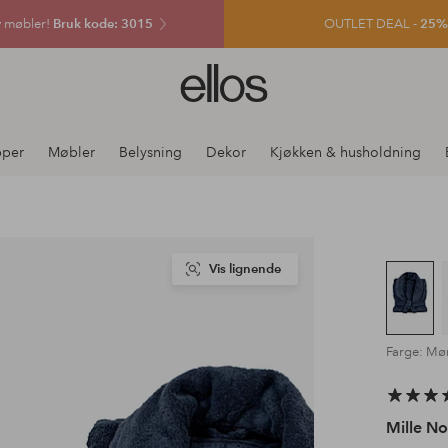
v møbler!
Bruk kode: 3015
OUTLET DEAL -
25% e
Ellos
logo
–
gå
pper
Møbler
Belysning
Dekor
Kjøkken & husholdning
til
forsiden
Vis lignende
Farge: Mør
Mille Not