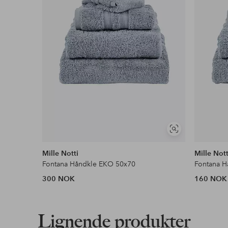
Våre mest fordelaktige betalingsmåter
Les mer
Vis
lignende
Mille Notti
Mille Nott
Fontana Håndkle EKO 50x70
Fontana 
300 NOK
160 NOK
Lignende produkter