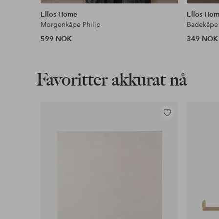
lignende
Ellos Home
Ellos Ho
Morgenkåpe Philip
Badekåpe 
599 NOK
349 NOK
Favoritter akkurat nå
Legg
til
favoritter