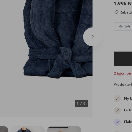
1,995 
Rabattk
Rentefri 
Neste
produkt
2 igjen på
Produkter
Ny 
1
/
6
Fri f
Flek