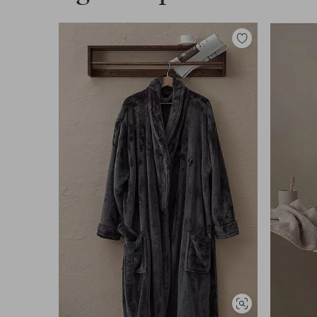
Legg
til
favoritter
Vis