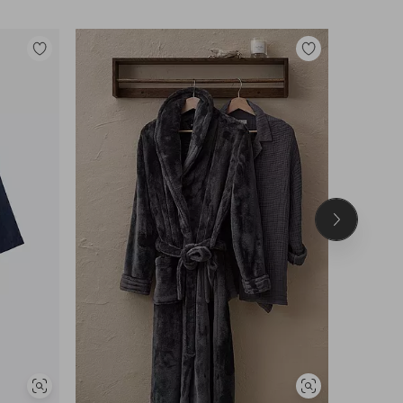
Legg
Legg
til
til
favoritter
favoritter
Neste
produkt
Vis
Vis