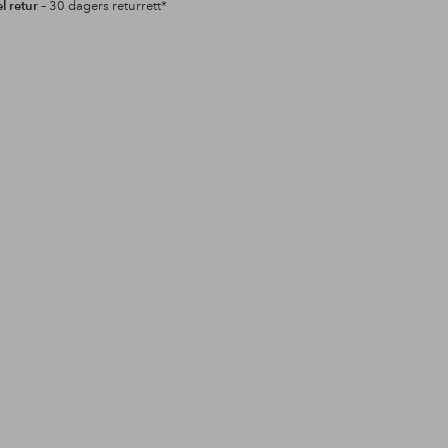
l retur
– 30 dagers returrett*