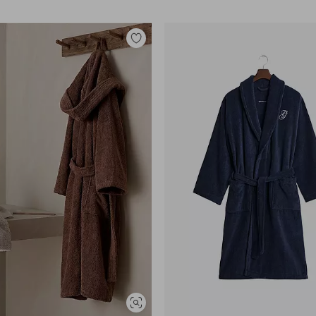
Legg
til
favoritter
Vis