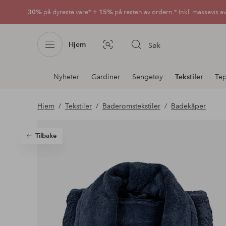
30%
på dyreste vare*
+ 15%
på resten av ordern.* Inkl. massevis a
Hjem
Søk
Bildesøk
Avdelingsnavigering
Nyheter
Gardiner
Sengetøy
Tekstiler
Te
Hjem
Tekstiler
Baderomstekstiler
Badekåper
Tilbake