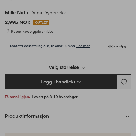
Mille Notti
Duna Dynetrekk
2,995 NOK
OUTLET
Rabattkode gjelder ikke
Rentefri delbetaling 3, 6, 12 eller 18 mnd.
Les mer
Velg størrelse
Legg i handlekurv
Legg
til
Få antall igjen.
Levert på 8-10 hverdager
favoritte
Produktinformasjon