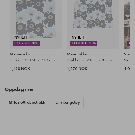
NYHET!
NYHET!
COSYBED 20%
COSYBED 20%
CO
Marimekko
Marimekko
Stayc
Unikko Dc 150 × 210 cm
Unikko Dc 240 × 220 cm
1,190 NOK
1,670 NOK
1,09
Oppdag mer
Mille notti dynetrekk
Lilla sengetøy