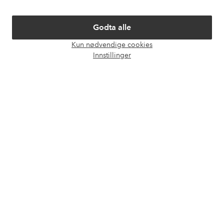
Om Ellos
Godta alle
Våre tjenester
Kun nødvendige cookies
Åpne
Innstillinger
chat-
Vilkår
boks
Venner
Sikre betalinger - Betal direkte eller del opp
Vil du vite mer om
våre betalingsalternativer
?
elpy
elpy
Norge - Velg land