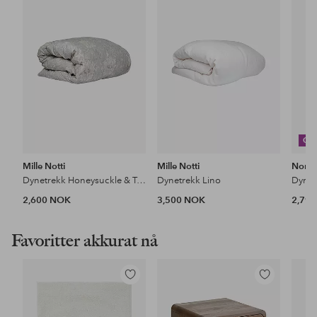
til
til
favoritter
favoritter
CO
Mille Notti
Mille Notti
Nors
Dynetrekk Honeysuckle & Tulip
Dynetrekk Lino
Dyne 
2,600 NOK
3,500 NOK
2,79
Favoritter akkurat nå
Legg
Legg
til
til
favoritter
favoritter