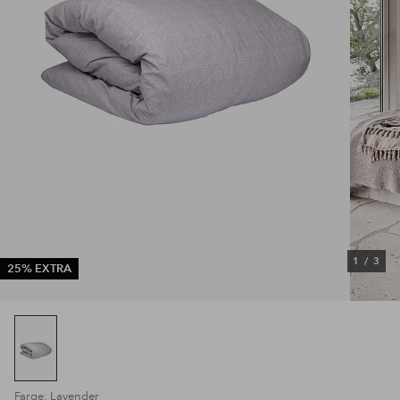
1
/
3
25% EXTRA
Farge: Lavender