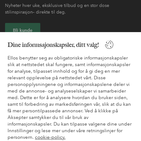
Nyheter hver uke, eksklusive tilbud og en stor dose
stilinspirasjon– direkte til deg.
Bli kunde
Dine informsajonskapsler, ditt valg!
* Se tilbudsvilkår ved registrering
Ellos benytter seg av obligatoriske informasjonskapsler
slik at nettstedet skal fungere, samt informasjonskapsler
Trenger du hjelp?
for analyse, tilpasset innhold og for å gi deg en mer
relevant opplevelse på nettstedet vårt. Disse
Du finner svar på de vanligste spørsmålene i vår FAQ. Du finner
personopplysningene og informasjonskapslene deler vi
også informasjon om hvordan du kan kontakte oss.
med de annonse- og analyseselskaper vi samarbeider
med. Dette er for å analysere hvordan du bruker siden,
Kundeservice
Bestilling
Betalingsmåte
Lev
samt til forbedring av markedsføringen vår, slik at du kan
få mer persontilpassede annonser. Ved å klikke på
Aksepter samtykker du til vår bruk av
informasjonskapsler. Du kan tilpasse valgene dine under
Mine sider
Innstillinger og lese mer under våre retningslinjer for
personvern.
cookie-policy.