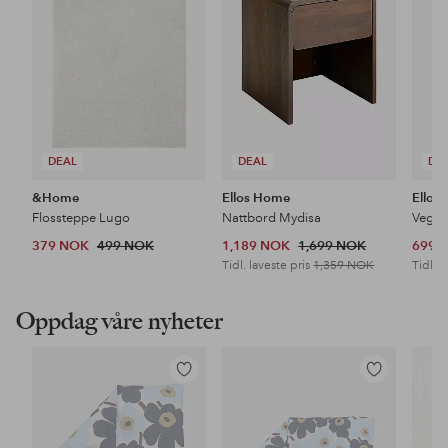
DEAL
DEAL
DE
&Home
Ellos Home
Ellos
Flossteppe Lugo
Nattbord Mydisa
Veggh
379 NOK
499 NOK
1,189 NOK
1,699 NOK
699 
Tidl. laveste pris
1,359 NOK
Tidl. l
Oppdag våre nyheter
Legg
Legg
til
til
favoritter
favoritter