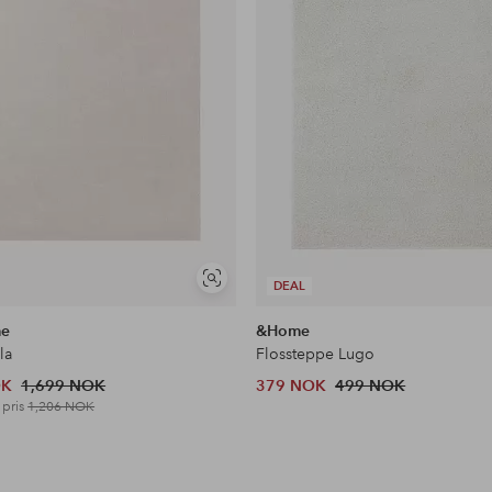
Vis
DEAL
lignende
me
&Home
la
Flossteppe Lugo
OK
1,699 NOK
379 NOK
499 NOK
 pris
1,206 NOK