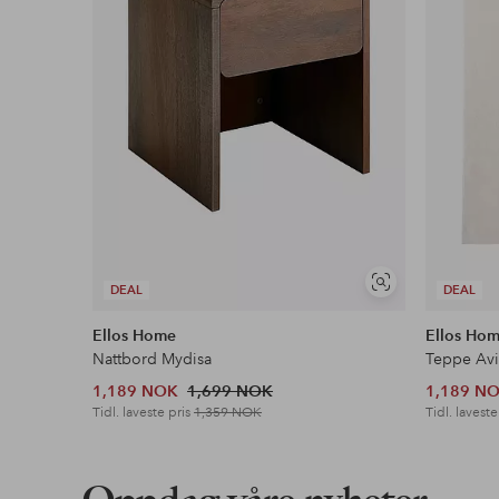
Vis
DEAL
DEAL
lignende
Ellos Home
Ellos Ho
Nattbord Mydisa
Teppe Avi
1,189 NOK
1,699 NOK
1,189 N
Tidl. laveste pris
1,359 NOK
Tidl. laveste