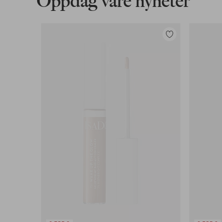
Oppdag våre nyheter
Legg
til
favoritter