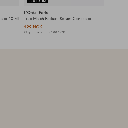
25% EXTRA
DEAL
L'Oréal Paris
NYX Prof
aler 10 Ml
True Match Radiant Serum Concealer
Can't Sto
129 NOK
104 NOK
Opprinnelig pris
199 NOK