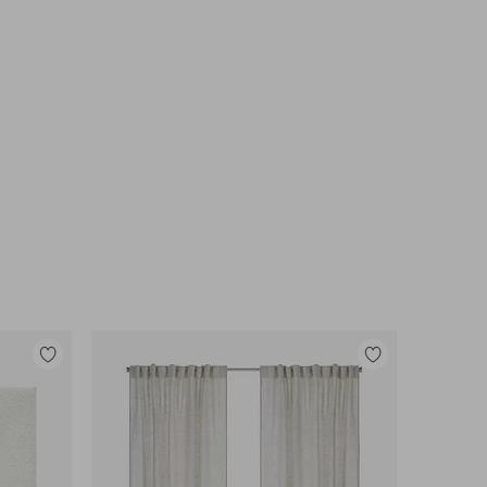
Legg
Legg
til
til
favoritter
favoritter