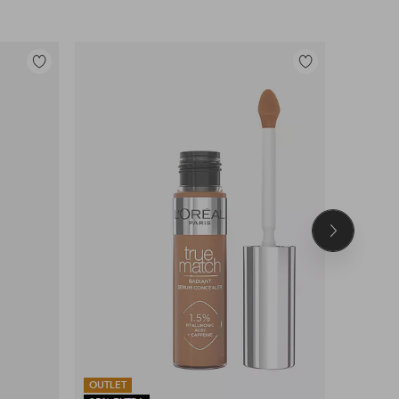
Legg
Legg
til
til
favoritter
favoritter
Neste
produkt
OUTLET