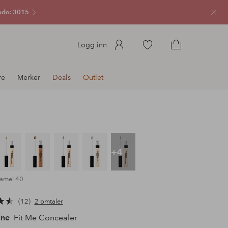
ode: 3015
Lukk
Gå
Logg inn
til
Gå
favorittmerkede
til
re
Merker
Deals
Outlet
produkter
handlekurven
+4
ramel 40
12
2 omtaler
ine
Fit Me Concealer