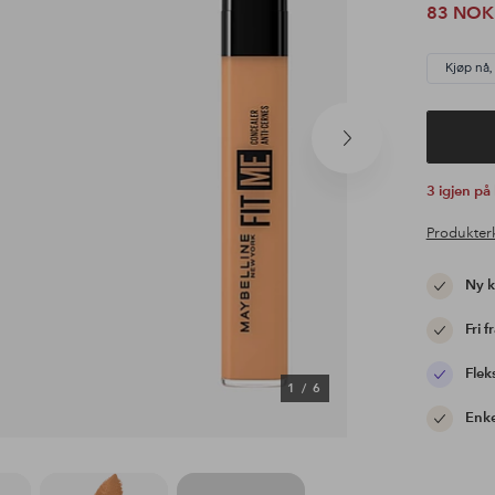
83 NOK
Kjøp nå,
Neste
produkt
3 igjen på
Produkter
Ny 
Fri f
Flek
1
/
6
Enke