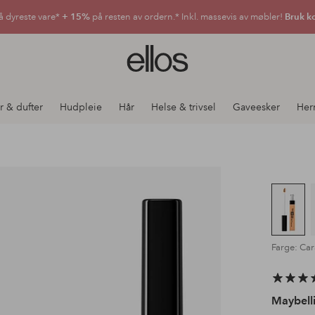
å dyreste vare*
+ 15%
på resten av ordern.* Inkl. massevis av møbler!
Bruk k
Ellos
logo
–
gå
r & dufter
Hudpleie
Hår
Helse & trivsel
Gaveesker
Her
til
forsiden
Farge: Ca
Maybell