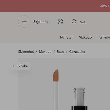
30%
p
Skjønnhet
Søk
Bildesøk
Avdelingsnavigering
Nyheter
Makeup
Parfyme
Skjønnhet
Makeup
Base
Concealer
Tilbake