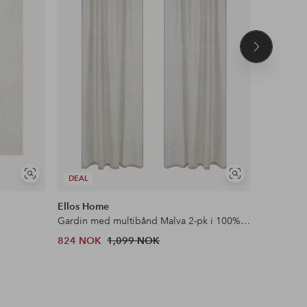
Neste
produkt
Vis
Vis
DEAL
DEAL
lignende
lignende
Ellos Home
Ellos Col
Gardin med multibånd Malva 2-pk i 100% lin
Bluse med
824 NOK
1,099 NOK
479 NOK