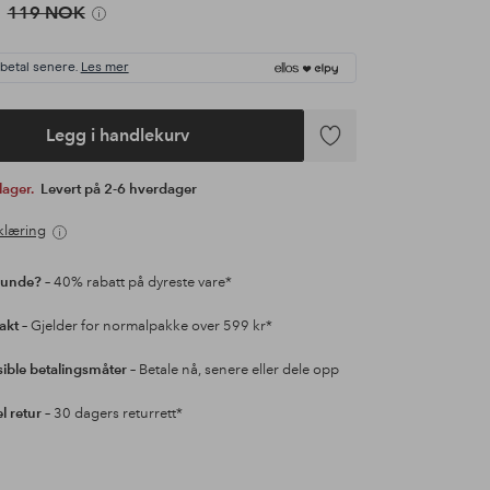
119 NOK
 betal senere.
Les mer
Legg i handlekurv
Legg
til
 lager.
Levert på 2-6 hverdager
favoritter
klæring
kunde?
– 40% rabatt på dyreste vare*
rakt
– Gjelder for normalpakke over 599 kr*
sible betalingsmåter
– Betale nå, senere eller dele opp
l retur
– 30 dagers returrett*