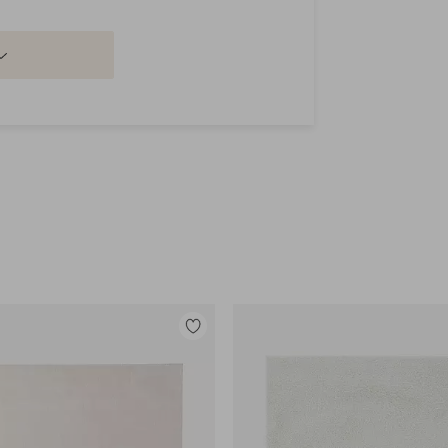
Legg
til
favoritter