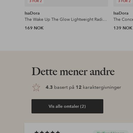
3 FOR 2
3 FOR 2
IsaDora
IsaDora
The Wake Up The Glow Lightweight Radiant Concealer
The Conce
169 NOK
139 NOK
Dette mener andre
4.3
basert på
12
karaktergivninger
Vis alle omtaler (2)