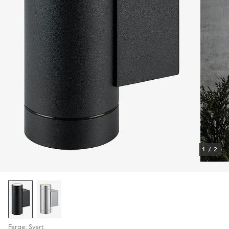
1
/
2
Farge: Svart