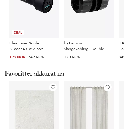
DEAL
Champion Nordic
by Benson
HAPP
Billader 43 W 2-port
Slangekobling - Double
Holde
199 NOK
249 NOK
120 NOK
349 
Favoritter akkurat nå
Legg
Legg
til
til
favoritter
favoritter