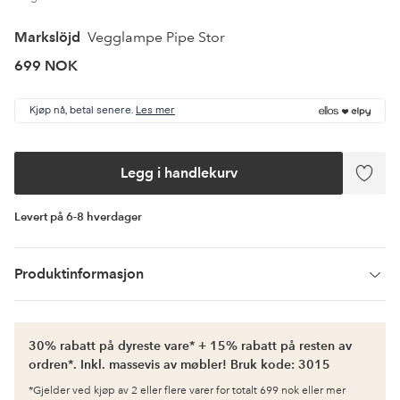
Markslöjd
Vegglampe Pipe Stor
699 NOK
Kjøp nå, betal senere.
Les mer
Legg i handlekurv
Legg
til
favori
Levert på 6-8 hverdager
Produktinformasjon
30% rabatt på dyreste vare* + 15% rabatt på resten av
ordren*. Inkl. massevis av møbler! Bruk kode: 3015
*Gjelder ved kjøp av 2 eller flere varer for totalt 699 nok eller mer