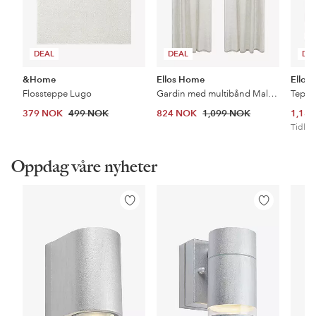
DEAL
DEAL
DE
&Home
Ellos Home
Ellos
Flossteppe Lugo
Gardin med multibånd Malva 2-pk i 100% lin
Teppe
379 NOK
499 NOK
824 NOK
1,099 NOK
1,18
Tidl. l
Oppdag våre nyheter
Legg
Legg
til
til
favoritter
favoritter