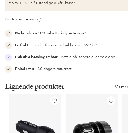
t.o.m. 11.8. Se fullstendige vilkår i kassen.
Produkterklæring
Ny kunde?
– 40% rabatt på dyreste vare*
Fri frakt
– Gjelder for normalpakke over 599 kr*
Fleksible betalingsmåter
– Betale nå, senere eller dele opp
Enkel retur
– 30 dagers returrett*
Lignende produkter
Vis mer
Legg
Legg
til
til
favoritter
favoritter