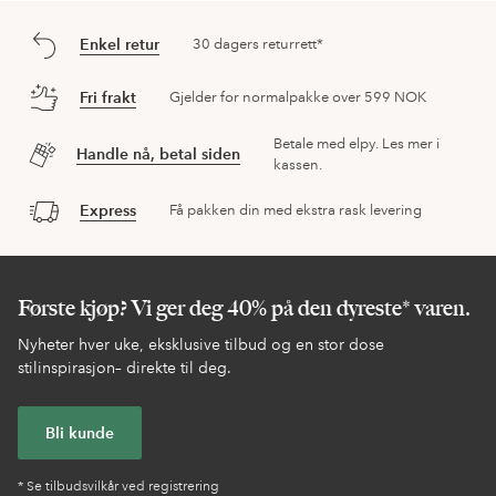
Enkel retur
30 dagers returrett*
Fri frakt
Gjelder for normalpakke over 599 NOK
Betale med elpy. Les mer i
Handle nå, betal siden
kassen.
Express
Få pakken din med ekstra rask levering
Første kjøp? Vi ger deg 40% på den dyreste* varen.
Nyheter hver uke, eksklusive tilbud og en stor dose
stilinspirasjon– direkte til deg.
Bli kunde
* Se tilbudsvilkår ved registrering