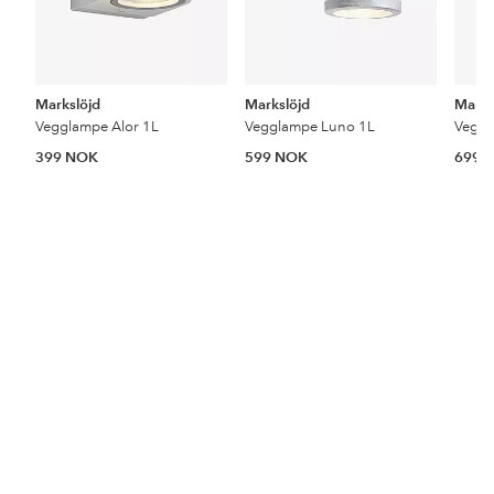
Markslöjd
Markslöjd
Marks
Vegglampe Alor 1L
Vegglampe Luno 1L
Veggl
399 NOK
599 NOK
699 