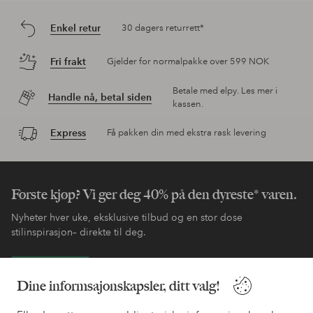
Enkel retur
30 dagers returrett*
Fri frakt
Gjelder for normalpakke over 599 NOK
Betale med elpy. Les mer i
Handle nå, betal siden
kassen.
Express
Få pakken din med ekstra rask levering
Første kjøp? Vi ger deg 40% på den dyreste* varen.
Nyheter hver uke, eksklusive tilbud og en stor dose
stilinspirasjon– direkte til deg.
Bli kunde
Dine informsajonskapsler, ditt valg!
* Se tilbudsvilkår ved registrering