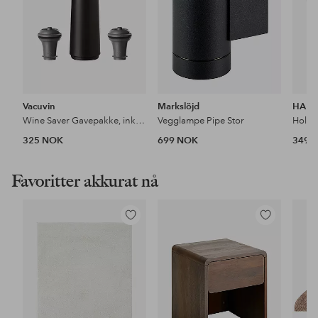
Vacuvin
Markslöjd
HAPP
Wine Saver Gavepakke, inkl 2st stopper
Vegglampe Pipe Stor
Holde
325 NOK
699 NOK
349 
Favoritter akkurat nå
Legg
Legg
til
til
favoritter
favoritter