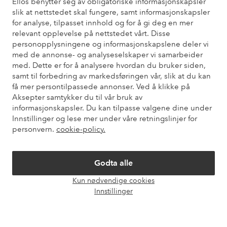
Ellos benytter seg av obligatoriske informasjonskapsler
slik at nettstedet skal fungere, samt informasjonskapsler
for analyse, tilpasset innhold og for å gi deg en mer
Trenger du hjelp?
relevant opplevelse på nettstedet vårt. Disse
personopplysningene og informasjonskapslene deler vi
Du finner svar på de vanligste spørsmålene i vår FAQ. Du finner
med de annonse- og analyseselskaper vi samarbeider
også informasjon om hvordan du kan kontakte oss.
med. Dette er for å analysere hvordan du bruker siden,
samt til forbedring av markedsføringen vår, slik at du kan
få mer persontilpassede annonser. Ved å klikke på
Kundeservice
Bestilling
Betalingsmåte
Lev
Aksepter samtykker du til vår bruk av
informasjonskapsler. Du kan tilpasse valgene dine under
Innstillinger og lese mer under våre retningslinjer for
Mine sider
personvern.
cookie-policy.
Om Ellos
Godta alle
Kun nødvendige cookies
Våre tjenester
Åpne
Innstillinger
chat-
boks
Vilkår