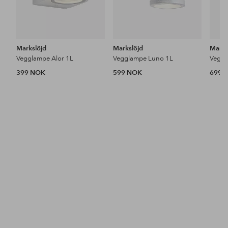
Markslöjd
Markslöjd
Marks
Vegglampe Alor 1L
Vegglampe Luno 1L
Veggl
399 NOK
599 NOK
699 