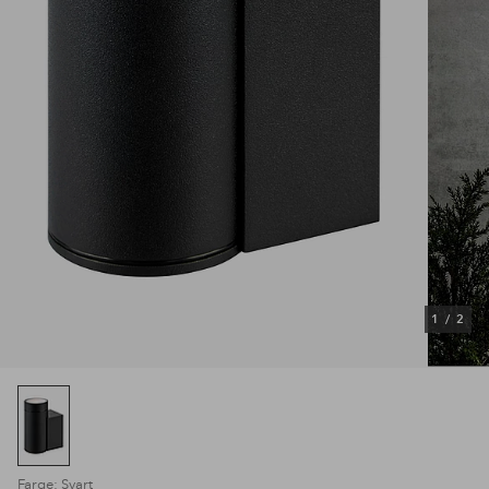
1
/
2
Farge: Svart