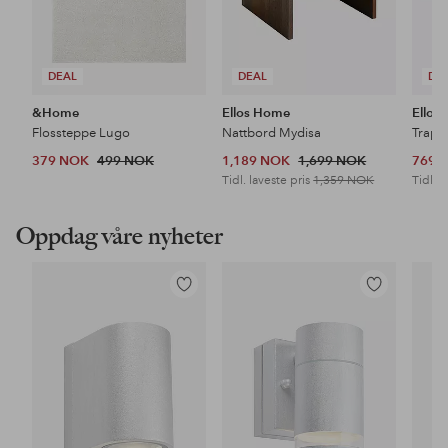
DEAL
DEAL
DE
&Home
Ellos Home
Ellos
Flossteppe Lugo
Nattbord Mydisa
Trapp
379 NOK
499 NOK
1,189 NOK
1,699 NOK
769 
Tidl. laveste pris
1,359 NOK
Tidl. l
Oppdag våre nyheter
Legg
Legg
til
til
favoritter
favoritter