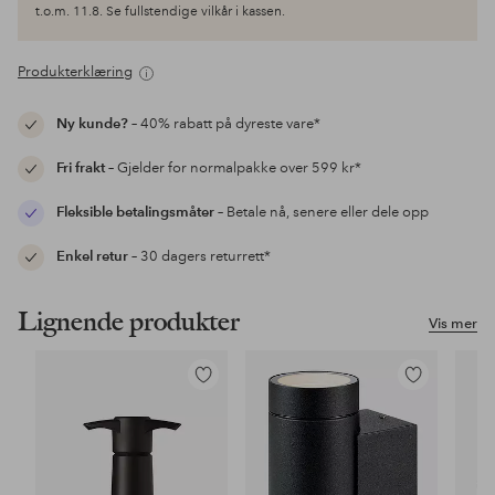
t.o.m. 11.8. Se fullstendige vilkår i kassen.
Produkterklæring
Ny kunde?
– 40% rabatt på dyreste vare*
Fri frakt
– Gjelder for normalpakke over 599 kr*
Fleksible betalingsmåter
– Betale nå, senere eller dele opp
Enkel retur
– 30 dagers returrett*
Lignende produkter
Vis mer
Legg
Legg
til
til
favoritter
favoritter