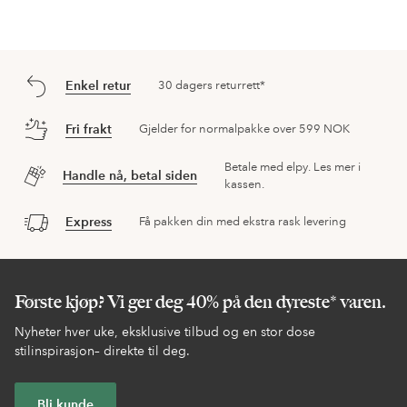
Enkel retur
30 dagers returrett*
Fri frakt
Gjelder for normalpakke over 599 NOK
Betale med elpy. Les mer i
Handle nå, betal siden
kassen.
Express
Få pakken din med ekstra rask levering
Første kjøp? Vi ger deg 40% på den dyreste* varen.
Nyheter hver uke, eksklusive tilbud og en stor dose
stilinspirasjon– direkte til deg.
Bli kunde