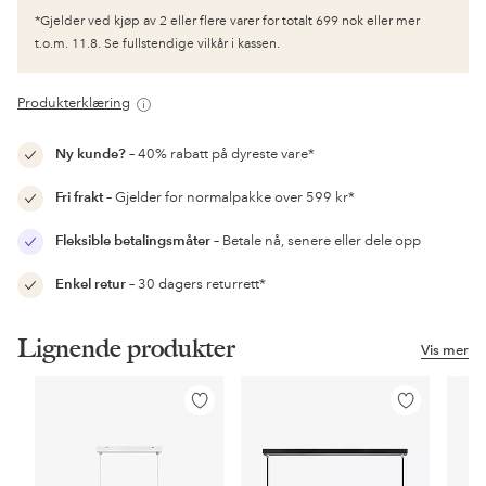
*Gjelder ved kjøp av 2 eller flere varer for totalt 699 nok eller mer
t.o.m. 11.8. Se fullstendige vilkår i kassen.
Produkterklæring
Ny kunde?
– 40% rabatt på dyreste vare*
Fri frakt
– Gjelder for normalpakke over 599 kr*
Fleksible betalingsmåter
– Betale nå, senere eller dele opp
Enkel retur
– 30 dagers returrett*
Lignende produkter
Vis mer
Legg
Legg
til
til
favoritter
favoritter