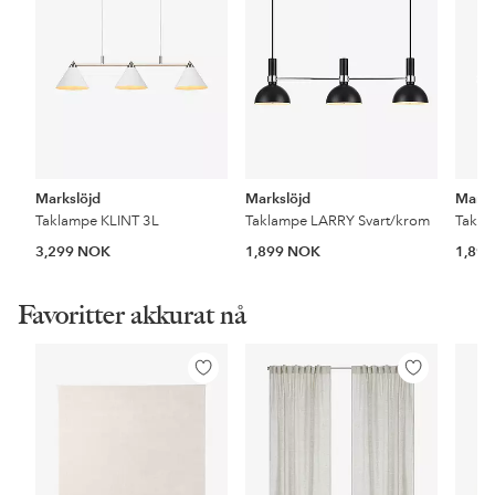
Markslöjd
Markslöjd
Marks
Taklampe KLINT 3L
Taklampe LARRY Svart/krom
Takla
3,299 NOK
1,899 NOK
1,89
Favoritter akkurat nå
Legg
Legg
til
til
favoritter
favoritter