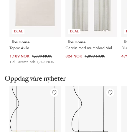
DEAL
DEAL
DE
Ellos Home
Ellos Home
Ellos 
Teppe Avila
Gardin med multibånd Malva 2-pk i 100% lin
Bluse
1,189 NOK
1,699 NOK
824 NOK
1,099 NOK
479 
Tidl. laveste pris
1,206 NOK
Oppdag våre nyheter
Legg
Legg
til
til
favoritter
favoritter