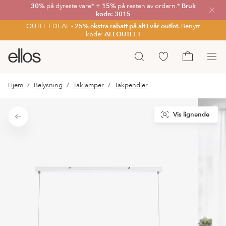
30%
på dyreste vare*
+ 15%
på resten av ordern.*
Bruk
Lukk
kode: 3015
OUTLET DEAL -
25% ekstra rabatt på alt i vår outlet.
Benytt
kode:
ALLOUTLET
Ellos
Gå
Søk
logo
til
Gå
–
favorittmerkede
til
Hjem
Belysning
Taklamper
Takpendler
gå
produkter
handlekurv
til
forsiden
Vis lignende
Tilbake