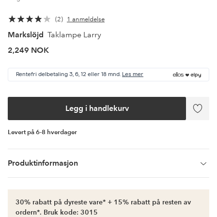
2
1 anmeldelse
Markslöjd
Taklampe Larry
2,249 NOK
Rentefri delbetaling 3, 6, 12 eller 18 mnd.
Les mer
Legg i handlekurv
Legg
til
favori
Levert på 6-8 hverdager
Produktinformasjon
30% rabatt på dyreste vare* + 15% rabatt på resten av
ordern*. Bruk kode: 3015