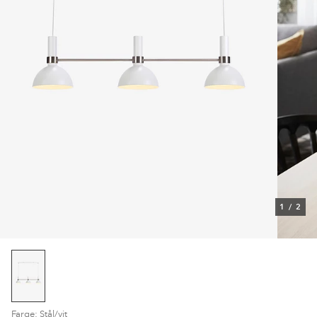
1
/
2
Farge: Stål/vit