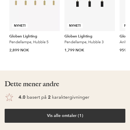
NYHET!
NYHET!
NY
Globen Lighting
Globen Lighting
Globe
Pendellampe, Hubble 5
Pendellampe, Hubble 3
Anhe
2,899 NOK
1,799 NOK
959 
Dette mener andre
4.0
basert på
2
karaktergivninger
Vis alle omtaler (1)