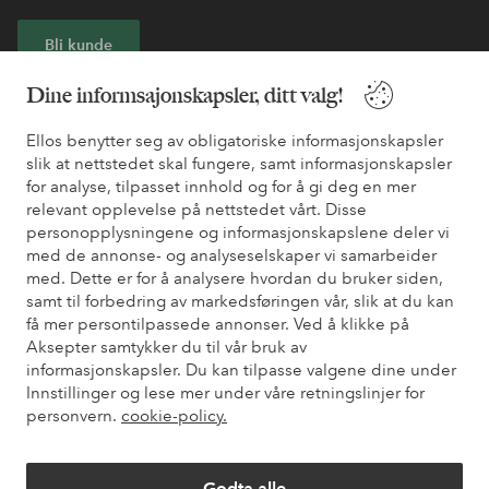
Bli kunde
Dine informsajonskapsler, ditt valg!
* Se tilbudsvilkår ved registrering
Ellos benytter seg av obligatoriske informasjonskapsler
slik at nettstedet skal fungere, samt informasjonskapsler
Trenger du hjelp?
for analyse, tilpasset innhold og for å gi deg en mer
relevant opplevelse på nettstedet vårt. Disse
Du finner svar på de vanligste spørsmålene i vår FAQ. Du finner
personopplysningene og informasjonskapslene deler vi
også informasjon om hvordan du kan kontakte oss.
med de annonse- og analyseselskaper vi samarbeider
med. Dette er for å analysere hvordan du bruker siden,
Kundeservice
Bestilling
Betalingsmåte
Lev
samt til forbedring av markedsføringen vår, slik at du kan
få mer persontilpassede annonser. Ved å klikke på
Aksepter samtykker du til vår bruk av
informasjonskapsler. Du kan tilpasse valgene dine under
Mine sider
Innstillinger og lese mer under våre retningslinjer for
personvern.
cookie-policy.
Om Ellos
Godta alle