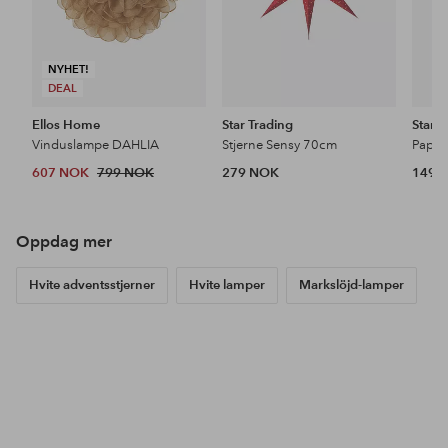
NYHET!
DEAL
Ellos Home
Star Trading
Star T
Vinduslampe DAHLIA
Stjerne Sensy 70cm
Paper
607 NOK
799 NOK
279 NOK
149 
Oppdag mer
Hvite adventsstjerner
Hvite lamper
Markslöjd-lamper