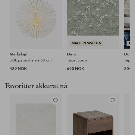
MADE IN SWEDEN
MA
Markslöjd
Duro.
Duro.
SOL papirstjerne 60 cm
Tapet Sonja
Tapet 
489 NOK
690 NOK
804 
Favoritter akkurat nå
Legg
Legg
til
til
favoritter
favoritter