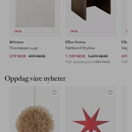
DEAL
DEAL
DE
&Home
Ellos Home
Ellos
Flossteppe Lugo
Nattbord Mydisa
Veggh
379 NOK
499 NOK
1,189 NOK
1,699 NOK
699 
Tidl. laveste pris
1,359 NOK
Tidl. l
Oppdag våre nyheter
Legg
Legg
til
til
favoritter
favoritter