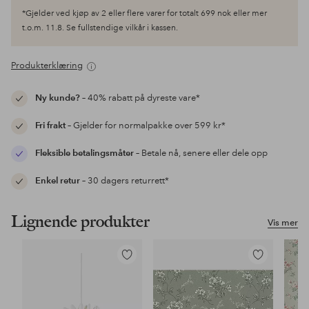
*Gjelder ved kjøp av 2 eller flere varer for totalt 699 nok eller mer
t.o.m. 11.8. Se fullstendige vilkår i kassen.
Produkterklæring
Ny kunde?
– 40% rabatt på dyreste vare*
Fri frakt
– Gjelder for normalpakke over 599 kr*
Fleksible betalingsmåter
– Betale nå, senere eller dele opp
Enkel retur
– 30 dagers returrett*
Lignende produkter
Vis mer
Legg
Legg
til
til
favoritter
favoritter