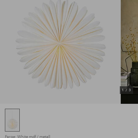
1
/
3
Farge: White mdf / metall