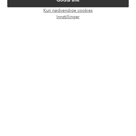
Våre tjenester
Kun nødvendige cookies
Åpne
Innstillinger
chat-
Vilkår
boks
Venner
Sikre betalinger - Betal direkte eller del opp
Vil du vite mer om
våre betalingsalternativer
?
elpy
elpy
Norge - Velg land
Facebook
Instagram
Pinterest
Youtube