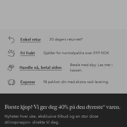
Enkel retur
30 dagers returrett*
Fri frakt
Gjelder for normalpakke over 599 NOK
Betale med elpy. Les mer i
Handle nå, betal siden
kassen.
Express
Få pakken din med ekstra rask levering
Første kjøp? Vi ger deg 40% på den dyreste* varen.
Nyheter hver uke, eksklusive tilbud og en stor dose
stilinspirasjon– direkte til deg.