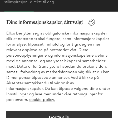
stilinspirasjon– direkte til deg.
Bli kunde
Dine informsajonskapsler, ditt valg!
* Se tilbudsvilkår ved registrering
Ellos benytter seg av obligatoriske informasjonskapsler
slik at nettstedet skal fungere, samt informasjonskapsler
for analyse, tilpasset innhold og for å gi deg en mer
Trenger du hjelp?
relevant opplevelse på nettstedet vårt. Disse
personopplysningene og informasjonskapslene deler vi
Du finner svar på de vanligste spørsmålene i vår FAQ. Du finner
med de annonse- og analyseselskaper vi samarbeider
også informasjon om hvordan du kan kontakte oss.
med. Dette er for å analysere hvordan du bruker siden,
samt til forbedring av markedsføringen vår, slik at du kan
få mer persontilpassede annonser. Ved å klikke på
Kundeservice
Bestilling
Betalingsmåte
Lev
Aksepter samtykker du til vår bruk av
informasjonskapsler. Du kan tilpasse valgene dine under
Innstillinger og lese mer under våre retningslinjer for
Mine sider
personvern.
cookie-policy.
Om Ellos
Godta alle