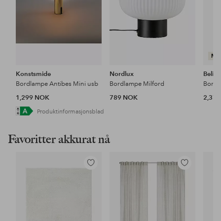
MA
Konstsmide
Nordlux
Belid
Bordlampe Antibes Mini usb
Bordlampe Milford
Bordl
1,299 NOK
789 NOK
2,37
Produktinformasjonsblad
Favoritter akkurat nå
Legg
Legg
til
til
favoritter
favoritter