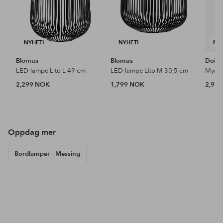
NYHET!
NYHET!
NY
Blomus
Blomus
Doin
LED-lampe Lito L 49 cm
LED-lampe Lito M 30,5 cm
2,299 NOK
1,799 NOK
2,99
Oppdag mer
Bordlamper – Messing