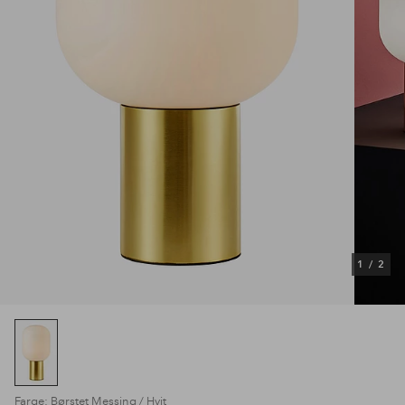
1
/
2
Farge: Børstet Messing / Hvit