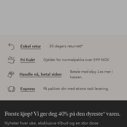
Enkel retur
30 dagers returrett*
Fri frakt
Gjelder for normalpakke over 599 NOK
Betale med elpy. Les mer i
Handle nå, betal siden
kassen.
Express
Få pakken din med ekstra rask levering
Første kjøp? Vi ger deg 40% på den dyreste* varen.
Nyheter hver uke, eksklusive tilbud og en stor dose