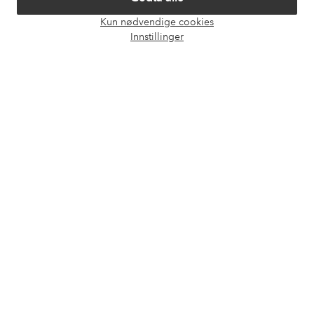
Kun nødvendige cookies
Våre tjenester
Åpne
Innstillinger
chat-
boks
Vilkår
Venner
Sikre betalinger - Betal direkte eller del opp
Vil du vite mer om
våre betalingsalternativer
?
elpy
elpy
Norge - Velg land