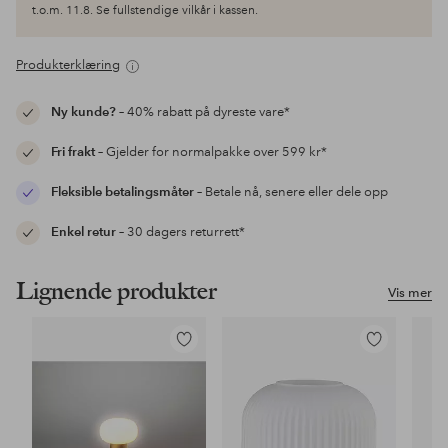
t.o.m. 11.8. Se fullstendige vilkår i kassen.
Produkterklæring
Ny kunde?
– 40% rabatt på dyreste vare*
Fri frakt
– Gjelder for normalpakke over 599 kr*
Fleksible betalingsmåter
– Betale nå, senere eller dele opp
Enkel retur
– 30 dagers returrett*
Lignende produkter
Vis mer
Legg
Legg
til
til
favoritter
favoritter