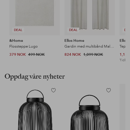
DEAL
DEAL
DE
&Home
Ellos Home
Ellos
Flossteppe Lugo
Gardin med multibånd Malva 2-pk i 100% lin
Teppe
379 NOK
499 NOK
824 NOK
1,099 NOK
1,18
Tidl. l
Oppdag våre nyheter
Legg
Legg
til
til
favoritter
favoritter