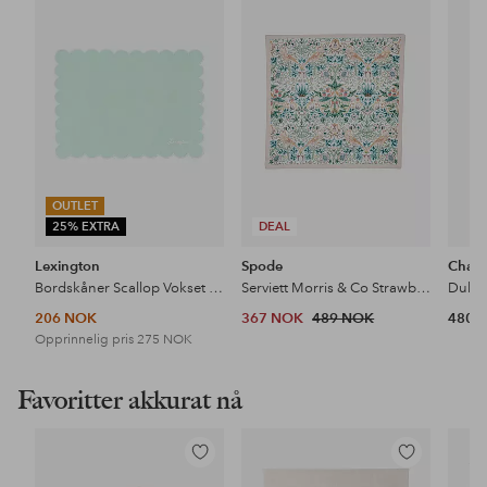
til
til
favoritter
favoritter
OUTLET
25% EXTRA
DEAL
Lexington
Spode
Cham
Bordskåner Scallop Vokset lin/bomull
Serviett Morris & Co Strawberry Thief, 2-pk
Duk A
206 NOK
367 NOK
489 NOK
480 
Opprinnelig pris
275 NOK
Favoritter akkurat nå
Legg
Legg
til
til