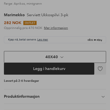
Farge: Aprikos, mintgrønn
Marimekko
Serviett Ukkospilvi 3-pk
282 NOK
OUTLET
Opprinnelig pris
470 NOK
Mer informasjon
Kjøp nå, betal senere.
Les mer
40X40
Legg i handlekurv
Legg
til
Levert på 2-6 hverdager
favoritte
Produktinformasjon