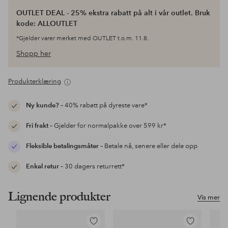
OUTLET DEAL - 25% ekstra rabatt på alt i vår outlet. Bruk
kode: ALLOUTLET
*Gjelder varer merket med OUTLET t.o.m. 11.8.
Shopp her
Produkterklæring
Ny kunde?
– 40% rabatt på dyreste vare*
Fri frakt
– Gjelder for normalpakke over 599 kr*
Fleksible betalingsmåter
– Betale nå, senere eller dele opp
Enkel retur
– 30 dagers returrett*
Lignende produkter
Vis mer
Legg
Legg