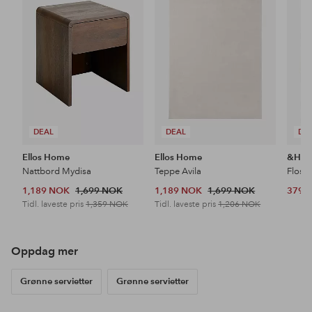
favoritter
favoritter
DEAL
DEAL
DE
Ellos Home
Ellos Home
&Ho
Nattbord Mydisa
Teppe Avila
Floss
1,189 NOK
1,699 NOK
1,189 NOK
1,699 NOK
379 
Tidl. laveste pris
1,359 NOK
Tidl. laveste pris
1,206 NOK
Oppdag mer
Grønne servietter
Grønne servietter