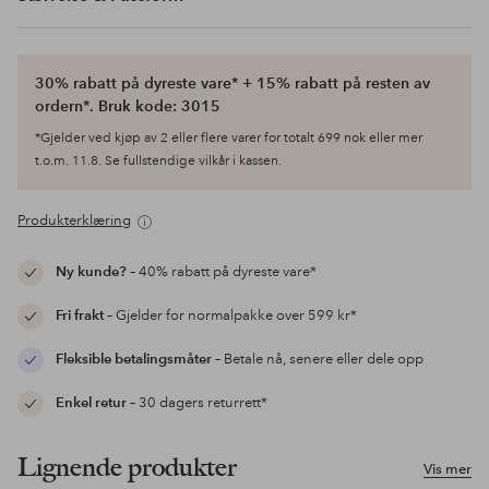
30% rabatt på dyreste vare* + 15% rabatt på resten av
ordern*. Bruk kode: 3015
*Gjelder ved kjøp av 2 eller flere varer for totalt 699 nok eller mer
t.o.m. 11.8. Se fullstendige vilkår i kassen.
Produkterklæring
Ny kunde?
– 40% rabatt på dyreste vare*
Fri frakt
– Gjelder for normalpakke over 599 kr*
Fleksible betalingsmåter
– Betale nå, senere eller dele opp
Enkel retur
– 30 dagers returrett*
Lignende produkter
Vis mer