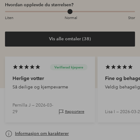
Hvordan opplevde du størrelsen?
Liten
Normal
Stor
Vis alle omtaler (38)
Verifierad kjøpere
Herlige votter
Fine og behage
Så deilige og kjempevarme
Veldig behagelig
Pernilla J —
2026-03-
29
Lisa I —
2026-03-
Rapportere
Informasjon om karakterer