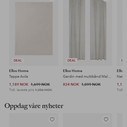
til
til
favoritter
favoritter
DEAL
DEAL
DE
Ellos Home
Ellos Home
Ellos
Teppe Avila
Gardin med multibånd Malva 2-pk i 100% lin
Nattb
1,189 NOK
1,699 NOK
824 NOK
1,099 NOK
1,18
Tidl. laveste pris
1,206 NOK
Tidl. l
Oppdag våre nyheter
Legg
Legg