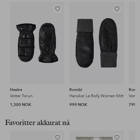
Legg
Legg
til
til
favoritter
favoritter
Hestra
Kombi
Komb
Votter Torun
Hansker La Rolly Women Mitt
Votte
1,300 NOK
999 NOK
799 
Favoritter akkurat nå
Legg
Legg