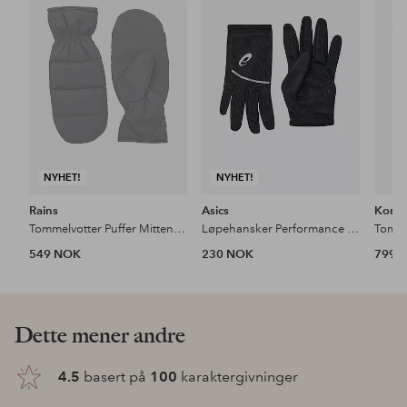
til
til
favoritter
favoritter
NYHET!
NYHET!
Rains
Asics
Komb
Tommelvotter Puffer Mittens W2t2
Løpehansker Performance Run Gloves
Tomme
549 NOK
230 NOK
799 
Dette mener andre
4.5
basert på
100
karaktergivninger