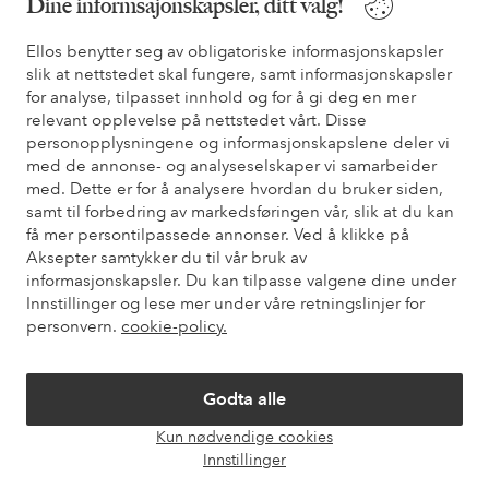
Dine informsajonskapsler, ditt valg!
Du finner svar på de vanligste spørsmålene i vår FAQ. Du finner
også informasjon om hvordan du kan kontakte oss.
Ellos benytter seg av obligatoriske informasjonskapsler
slik at nettstedet skal fungere, samt informasjonskapsler
Kundeservice
Bestilling
Betalingsmåte
Lev
for analyse, tilpasset innhold og for å gi deg en mer
relevant opplevelse på nettstedet vårt. Disse
personopplysningene og informasjonskapslene deler vi
med de annonse- og analyseselskaper vi samarbeider
Mine sider
med. Dette er for å analysere hvordan du bruker siden,
samt til forbedring av markedsføringen vår, slik at du kan
få mer persontilpassede annonser. Ved å klikke på
Om Ellos
Aksepter samtykker du til vår bruk av
informasjonskapsler. Du kan tilpasse valgene dine under
Våre tjenester
Innstillinger og lese mer under våre retningslinjer for
personvern.
cookie-policy.
Vilkår
Godta alle
Venner
Kun nødvendige cookies
Åpne
Innstillinger
chat-