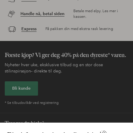
Betale med elpy. Les mer i
Handle nå, betal siden
kassen.
Express
Få pakken din med ekstra rask levering
Første kjøp? Vi ger deg 40% på den dyreste* varen.
Nyheter hver uke, eksklusive tilbud og en stor dose
stilinspirasjon– direkte til deg.
Bli kunde
* Se tilbudsvilkår ved registrering
Trenger du hjelp?