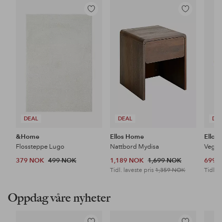
Legg
Legg
til
til
favoritter
favoritter
DEAL
DEAL
DE
&Home
Ellos Home
Ellos
Flossteppe Lugo
Nattbord Mydisa
Veggh
379 NOK
499 NOK
1,189 NOK
1,699 NOK
699 
Tidl. laveste pris
1,359 NOK
Tidl. l
Oppdag våre nyheter