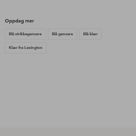
publisert
publisert
pub
av
av
av
Oppdag mer
Blå strikkegensere
Blå gensere
Blå klær
Klær fra Lexington