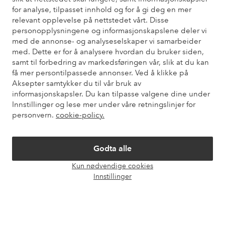
for analyse, tilpasset innhold og for å gi deg en mer
Trenger du hjelp?
relevant opplevelse på nettstedet vårt. Disse
personopplysningene og informasjonskapslene deler vi
Du finner svar på de vanligste spørsmålene i vår FAQ. Du finner
med de annonse- og analyseselskaper vi samarbeider
også informasjon om hvordan du kan kontakte oss.
med. Dette er for å analysere hvordan du bruker siden,
samt til forbedring av markedsføringen vår, slik at du kan
Kundeservice
Bestilling
Betalingsmåte
Lev
få mer persontilpassede annonser. Ved å klikke på
Aksepter samtykker du til vår bruk av
informasjonskapsler. Du kan tilpasse valgene dine under
Innstillinger og lese mer under våre retningslinjer for
Mine sider
personvern.
cookie-policy.
Om Ellos
Godta alle
Kun nødvendige cookies
Våre tjenester
Åpne
Innstillinger
chat-
boks
Vilkår
Venner