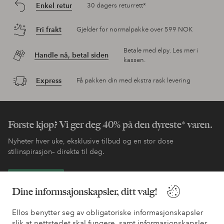
Enkel retur
30 dagers returrett*
Fri frakt
Gjelder for normalpakke over 599 NOK
Betale med elpy. Les mer i
Handle nå, betal siden
kassen.
Express
Få pakken din med ekstra rask levering
Første kjøp? Vi ger deg 40% på den dyreste* varen.
Nyheter hver uke, eksklusive tilbud og en stor dose
stilinspirasjon– direkte til deg.
Bli kunde
Dine informsajonskapsler, ditt valg!
* Se tilbudsvilkår ved registrering
Ellos benytter seg av obligatoriske informasjonskapsler
slik at nettstedet skal fungere, samt informasjonskapsler