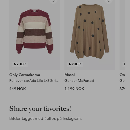
Legg
Legg
til
til
favoritter
favoritter
NYHET!
NYHET!
NY
Only Carmakoma
Masai
Only
Pullover carAtia Life L/S Stripe Pullov Knt
Genser MaFanasi
449 NOK
1,199 NOK
379 
Share your favorites!
Bilder tagget med
#ellos
på Instagram.
Innlegg
sandrashem
Innlegg
noareijnen_
Inn
alex