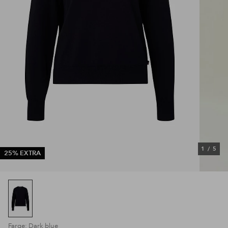
1
/
5
25% EXTRA
Farge: Dark blue