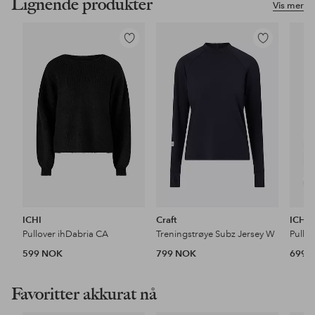
Lignende produkter
Vis mer
Legg
Legg
til
til
favoritter
favoritter
ICHI
Craft
ICHI
Pullover ihDabria CA
Treningstrøye Subz Jersey W
Pullo
599 NOK
799 NOK
699 
Favoritter akkurat nå