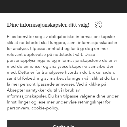
Trenger du hjelp?
Dine informsajonskapsler, ditt valg!
Du finner svar på de vanligste spørsmålene i vår FAQ. Du finner
også informasjon om hvordan du kan kontakte oss.
Ellos benytter seg av obligatoriske informasjonskapsler
slik at nettstedet skal fungere, samt informasjonskapsler
for analyse, tilpasset innhold og for å gi deg en mer
Kundeservice
Bestilling
Betalingsmåte
Lev
relevant opplevelse på nettstedet vårt. Disse
personopplysningene og informasjonskapslene deler vi
med de annonse- og analyseselskaper vi samarbeider
Mine sider
med. Dette er for å analysere hvordan du bruker siden,
samt til forbedring av markedsføringen vår, slik at du kan
få mer persontilpassede annonser. Ved å klikke på
Om Ellos
Aksepter samtykker du til vår bruk av
informasjonskapsler. Du kan tilpasse valgene dine under
Innstillinger og lese mer under våre retningslinjer for
Våre tjenester
personvern.
cookie-policy.
Vilkår
Godta alle