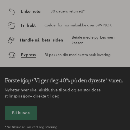
Enkel retur
30 dagers returrett*
Fri frakt
Gjelder for normalpakke over 599 NOK
Betale med elpy. Les mer i
Handle nå, betal siden
kassen.
Express
Få pakken din med ekstra rask levering
Første kjøp? Vi ger deg 40% på den dyreste* varen.
Nyheter hver uke, eksklusive tilbud og en stor dose
stilinspirasjon– direkte til deg.
Bli kunde
* Se tilbudsvilkår ved registrering