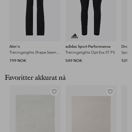
Aim'n
adidas Sport Performance
Drop 
Treningstights Shape Seamless Flare Tights
Treningstights Opt Ess ST PS
Sport
799 NOK
549 NOK
529 
Favoritter akkurat nå
Legg
Legg
til
til
favoritter
favoritter