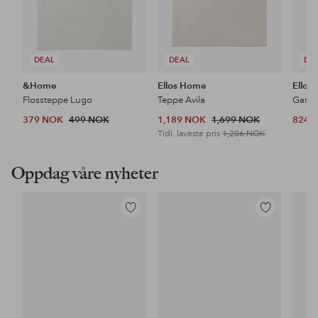
DEAL
DEAL
DE
&Home
Ellos Home
Ellos
Flossteppe Lugo
Teppe Avila
379 NOK
499 NOK
1,189 NOK
1,699 NOK
824 
Tidl. laveste pris
1,206 NOK
Oppdag våre nyheter
Legg
Legg
til
til
favoritter
favoritter