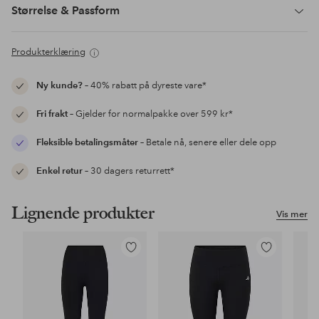
Størrelse & Passform
Produkterklæring
Ny kunde?
– 40% rabatt på dyreste vare*
Fri frakt
– Gjelder for normalpakke over 599 kr*
Fleksible betalingsmåter
– Betale nå, senere eller dele opp
Enkel retur
– 30 dagers returrett*
Lignende produkter
Vis mer
Legg
Legg
til
til
favoritter
favoritter