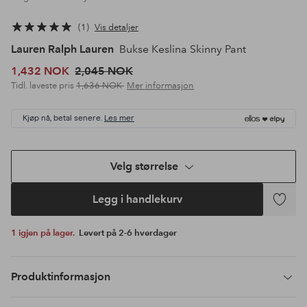
1
Vis detaljer
Lauren Ralph Lauren
Bukse Keslina Skinny Pant
1,432 NOK
2,045 NOK
Tidl. laveste pris
1,636 NOK
Mer informasjon
Kjøp nå, betal senere.
Les mer
Velg størrelse
Legg i handlekurv
Legg
til
1 igjen på lager.
Levert på 2-6 hverdager
favoritte
Produktinformasjon