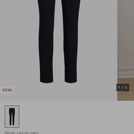
1
/
5
DEAL
Farge: Lauren navy