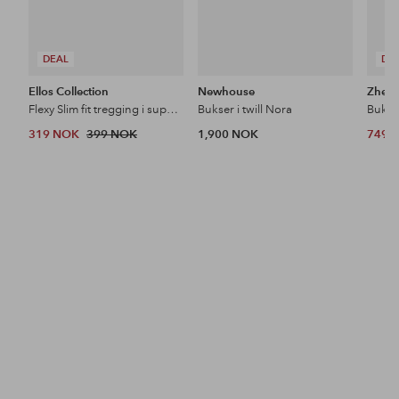
DEAL
DE
Ellos Collection
Newhouse
Zhenz
Flexy Slim fit tregging i superstretch
Bukser i twill Nora
Bukse
319 NOK
399 NOK
1,900 NOK
749 