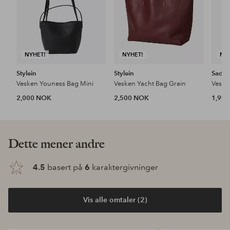
NYHET!
NYHET!
NY
Stylein
Stylein
Saddl
Vesken Youness Bag Mini
Vesken Yacht Bag Grain
Veske
2,000 NOK
2,500 NOK
1,99
Dette mener andre
4.5
basert på
6
karaktergivninger
Vis alle omtaler (2)