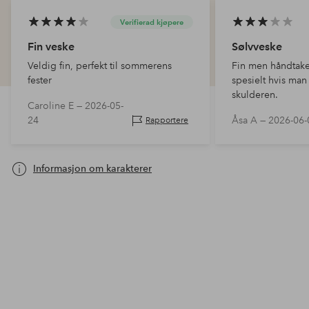
Verifierad kjøpere
Fin veske
Sølvveske
Veldig fin, perfekt til sommerens
Fin men håndtaket 
fester
spesielt hvis man
skulderen.
Caroline E —
2026-05-
24
Åsa A —
2026-06-
Rapportere
Informasjon om karakterer