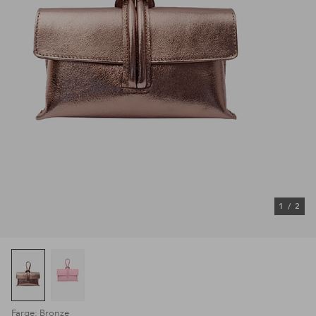
1
/
2
Farge: Bronze