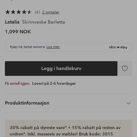
6
2 omtaler
Latalia
Skinnveske Barletta
1,099 NOK
Kjøp nå, betal senere.
Les mer
Legg i handlekurv
Legg
til
Få antall igjen.
Levert på 2-6 hverdager
favoritte
Produktinformasjon
30% rabatt på dyreste vare* + 15% rabatt på resten av
ordren*. Inkl. massevis av møbler! Bruk kode: 3015