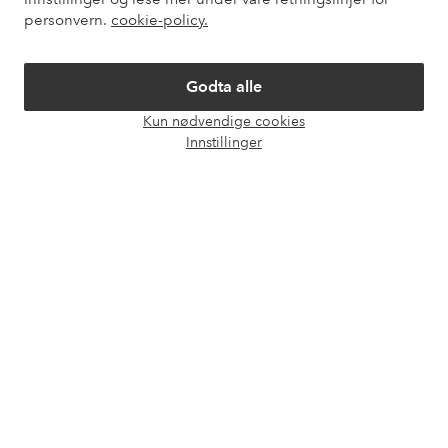
personvern.
cookie-policy.
Vilkår
Godta alle
Venner
Kun nødvendige cookies
Åpne
Innstillinger
chat-
boks
Sikre betalinger - Betal direkte eller del opp
Vil du vite mer om
våre betalingsalternativer
?
elpy
elpy
Norge - Velg land
Facebook
Instagram
Pinterest
Youtube