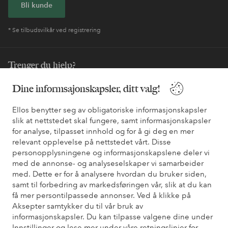
Bli kunde
* Se tilbudsvilkår ved registrering
Trenger du hjelp?
Du finner svar på de vanligste spørsmålene i vår FAQ. Du finner
Dine informsajonskapsler, ditt valg!
også informasjon om hvordan du kan kontakte oss.
Ellos benytter seg av obligatoriske informasjonskapsler
slik at nettstedet skal fungere, samt informasjonskapsler
Kundeservice
Bestilling
Betalingsmåte
Lev
for analyse, tilpasset innhold og for å gi deg en mer
relevant opplevelse på nettstedet vårt. Disse
personopplysningene og informasjonskapslene deler vi
Mine sider
med de annonse- og analyseselskaper vi samarbeider
med. Dette er for å analysere hvordan du bruker siden,
samt til forbedring av markedsføringen vår, slik at du kan
Om Ellos
få mer persontilpassede annonser. Ved å klikke på
Aksepter samtykker du til vår bruk av
informasjonskapsler. Du kan tilpasse valgene dine under
Våre tjenester
Innstillinger og lese mer under våre retningslinjer for