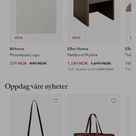
DEAL
DEAL
DE
&Home
Ellos Home
Ellos
Flossteppe Lugo
Nattbord Mydisa
Trapp
379 NOK
499 NOK
1,189 NOK
1,699 NOK
769 
Tidl. laveste pris
1,359 NOK
Tidl. l
Oppdag våre nyheter
Legg
Legg
til
til
favoritter
favoritter