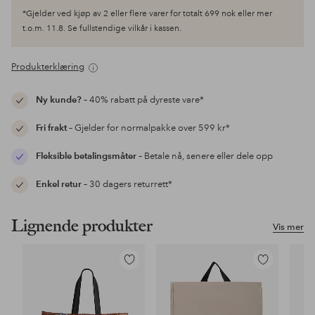
*Gjelder ved kjøp av 2 eller flere varer for totalt 699 nok eller mer
t.o.m. 11.8. Se fullstendige vilkår i kassen.
Produkterklæring
Ny kunde?
– 40% rabatt på dyreste vare*
Fri frakt
– Gjelder for normalpakke over 599 kr*
Fleksible betalingsmåter
– Betale nå, senere eller dele opp
Enkel retur
– 30 dagers returrett*
Lignende produkter
Vis mer
Legg
Legg
til
til
favoritter
favoritter