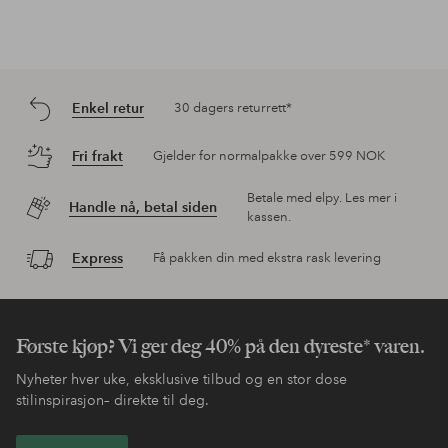
Enkel retur
30 dagers returrett*
Fri frakt
Gjelder for normalpakke over 599 NOK
Betale med elpy. Les mer i
Handle nå, betal siden
kassen.
Express
Få pakken din med ekstra rask levering
Første kjøp? Vi ger deg 40% på den dyreste* varen.
Nyheter hver uke, eksklusive tilbud og en stor dose
stilinspirasjon– direkte til deg.