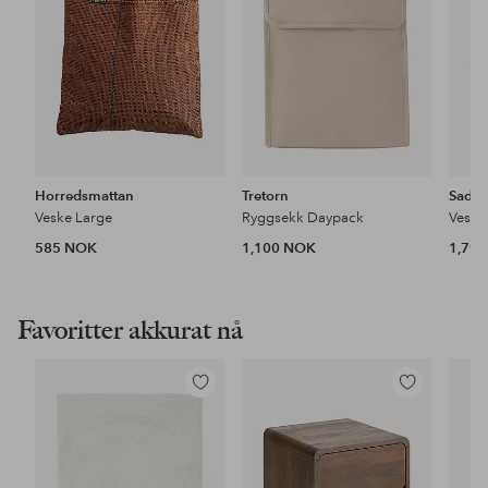
Horredsmattan
Tretorn
Saddl
Veske Large
Ryggsekk Daypack
Veske
585 NOK
1,100 NOK
1,79
Favoritter akkurat nå
Legg
Legg
til
til
favoritter
favoritter