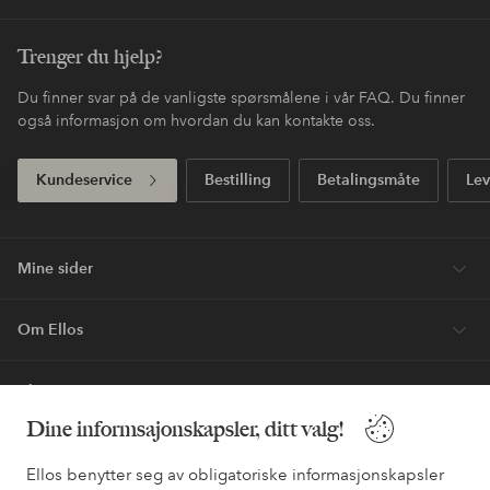
Enkel retur
30 dagers returrett*
Fri frakt
Gjelder for normalpakke over 599 NOK
Betale med elpy. Les mer i
Handle nå, betal siden
kassen.
Express
Få pakken din med ekstra rask levering
Første kjøp? Vi ger deg 40% på den dyreste* varen.
Nyheter hver uke, eksklusive tilbud og en stor dose
stilinspirasjon– direkte til deg.
Bli kunde
Dine informsajonskapsler, ditt valg!
* Se tilbudsvilkår ved registrering
Ellos benytter seg av obligatoriske informasjonskapsler