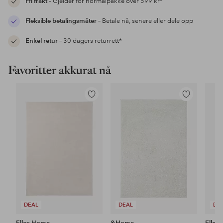
Fri frakt
– Gjelder for normalpakke over 599 kr*
Fleksible betalingsmåter
– Betale nå, senere eller dele opp
Enkel retur
– 30 dagers returrett*
Favoritter akkurat nå
Legg
Legg
til
til
favoritter
favoritter
DEAL
DEAL
DE
Ellos Home
&Home
Ellos