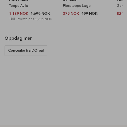
Teppe Avila
Flossteppe Lugo
1,189 NOK
1,699 NOK
379 NOK
499 NOK
824 
Tidl. laveste pris
1,206 NOK
Oppdag våre nyheter
Legg
Legg
til
til
favoritter
favoritter
3 FOR 2
3 FOR 2
DE
IsaDora
IsaDora
Maybe