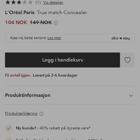
1
Vis detaljer
L'Oréal Paris
True match Concealer
104 NOK
149 NOK
Kjøp nå, betal senere.
Les mer
Legg i handlekurv
Legg
til
Få antall igjen.
Levert på 2-6 hverdager
favoritte
Produktinformasjon
Produkterklæring
Ny kunde?
– 40% rabatt på dyreste vare*