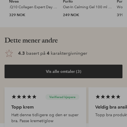
Nivea
Purito
Purito
.Q10 Collagen Expert Day & Night Facial Butter 50 Ml
Oat-In Calming Gel 100 ml Cream
329 NOK
249 NOK
319 
Dette mener andre
4.3
basert på
4
karaktergivninger
Vis alle omtaler (3)
Verifierad kjøpere
Topp krem
Veldig bra ans
Hatt denne tidligere og den er super
Topp bra produk
bra. Passe kremet/glow