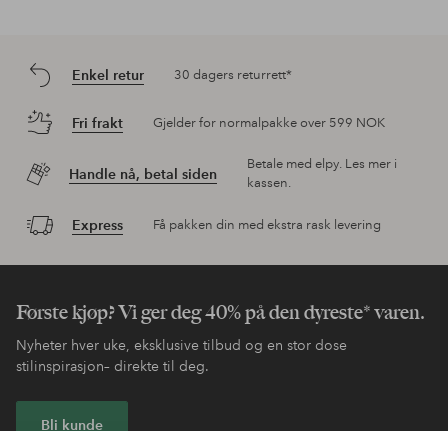
Enkel retur
30 dagers returrett*
Fri frakt
Gjelder for normalpakke over 599 NOK
Betale med elpy. Les mer i
Handle nå, betal siden
kassen.
Express
Få pakken din med ekstra rask levering
Første kjøp? Vi ger deg 40% på den dyreste* varen.
Nyheter hver uke, eksklusive tilbud og en stor dose
stilinspirasjon– direkte til deg.
Bli kunde