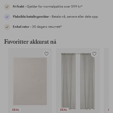
Fri frakt
– Gjelder for normalpakke over 599 kr*
Fleksible betalingsmåter
– Betale nå, senere eller dele opp
Enkel retur
– 30 dagers returrett*
Favoritter akkurat nå
Legg
Legg
til
til
favoritter
favoritter
DEAL
DEAL
DE