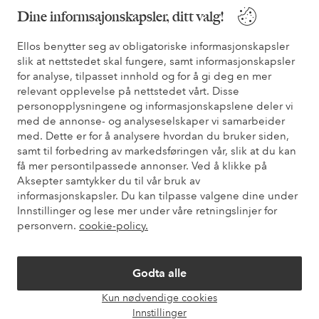
Dine informsajonskapsler, ditt valg!
* Se tilbudsvilkår ved registrering
Ellos benytter seg av obligatoriske informasjonskapsler
slik at nettstedet skal fungere, samt informasjonskapsler
Trenger du hjelp?
for analyse, tilpasset innhold og for å gi deg en mer
relevant opplevelse på nettstedet vårt. Disse
Du finner svar på de vanligste spørsmålene i vår FAQ. Du finner
personopplysningene og informasjonskapslene deler vi
også informasjon om hvordan du kan kontakte oss.
med de annonse- og analyseselskaper vi samarbeider
med. Dette er for å analysere hvordan du bruker siden,
Kundeservice
Bestilling
Betalingsmåte
Lev
samt til forbedring av markedsføringen vår, slik at du kan
få mer persontilpassede annonser. Ved å klikke på
Aksepter samtykker du til vår bruk av
informasjonskapsler. Du kan tilpasse valgene dine under
Mine sider
Innstillinger og lese mer under våre retningslinjer for
personvern.
cookie-policy.
Om Ellos
Godta alle
Våre tjenester
Kun nødvendige cookies
Åpne
Innstillinger