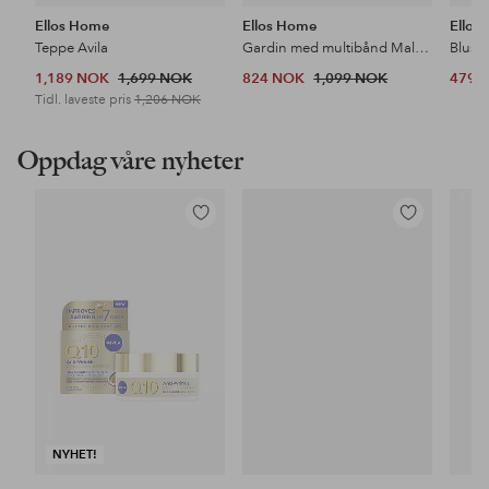
Ellos Home
Ellos Home
Ellos 
Teppe Avila
Gardin med multibånd Malva 2-pk i 100% lin
Bluse
1,189 NOK
1,699 NOK
824 NOK
1,099 NOK
479 
Tidl. laveste pris
1,206 NOK
Oppdag våre nyheter
Legg
Legg
til
til
favoritter
favoritter
NYHET!