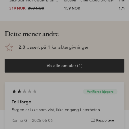
Silky Blurring Powder Bronzer
Mother Fluffer Cloud Bronzer
The B
319 NOK
399 NOK
159 NOK
179 
Dette mener andre
2.0
basert på
1
karaktergivninger
Vis alle omtaler (1)
Verifierad kjøpere
Feil farge
Fargen er ikke som vist, ikke engang i nærheten
Renné G —
2025-06-06
Rapportere