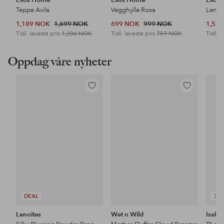
Teppe Avila
Vegghylle Rosa
Lenes
1,189 NOK
1,699 NOK
699 NOK
999 NOK
1,53
Tidl. laveste pris
1,206 NOK
Tidl. laveste pris
759 NOK
Tidl. l
Oppdag våre nyheter
Legg
Legg
til
til
favoritter
favoritter
DEAL
3 F
Lenoites
Wet n Wild
IsaDo