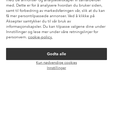
med de annonse- og analyseselskaper vi samarbeider
med. Dette er for å analysere hvordan du bruker siden,
Kundeservice
Bestilling
Betalingsmåte
Lev
samt til forbedring av markedsføringen vår, slik at du kan
få mer persontilpassede annonser. Ved å klikke på
Aksepter samtykker du til vår bruk av
informasjonskapsler. Du kan tilpasse valgene dine under
Mine sider
Innstillinger og lese mer under våre retningslinjer for
personvern.
cookie-policy.
Om Ellos
Godta alle
Våre tjenester
Kun nødvendige cookies
Åpne
Innstillinger
chat-
Vilkår
boks
Venner
Sikre betalinger - Betal direkte eller del opp