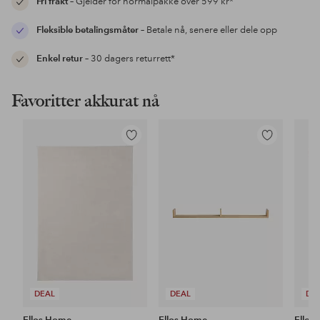
Fri frakt
– Gjelder for normalpakke over 599 kr*
Fleksible betalingsmåter
– Betale nå, senere eller dele opp
Enkel retur
– 30 dagers returrett*
Favoritter akkurat nå
Legg
Legg
til
til
favoritter
favoritter
DEAL
DEAL
DE
Ellos Home
Ellos Home
Ellos