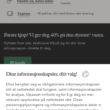
Handle nå, betal siden
kassen.
Express
Få pakken din med ekstra rask levering
Første kjøp? Vi ger deg 40% på den dyreste* varen.
Nyheter hver uke, eksklusive tilbud og en stor dose
stilinspirasjon– direkte til deg.
Bli kunde
Dine informsajonskapsler, ditt valg!
* Se tilbudsvilkår ved registrering
Ellos benytter seg av obligatoriske informasjonskapsler
slik at nettstedet skal fungere, samt informasjonskapsler
Trenger du hjelp?
for analyse, tilpasset innhold og for å gi deg en mer
relevant opplevelse på nettstedet vårt. Disse
Du finner svar på de vanligste spørsmålene i vår FAQ. Du finner
personopplysningene og informasjonskapslene deler vi
også informasjon om hvordan du kan kontakte oss.