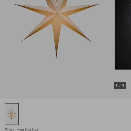
1
/
4
Farge: Matt hvit hvit