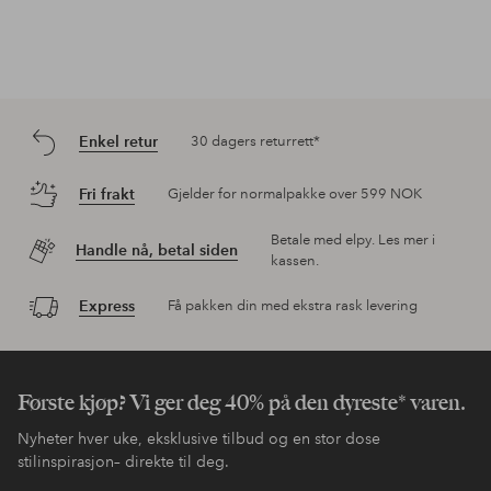
Enkel retur
30 dagers returrett*
Fri frakt
Gjelder for normalpakke over 599 NOK
Betale med elpy. Les mer i
Handle nå, betal siden
kassen.
Express
Få pakken din med ekstra rask levering
Første kjøp? Vi ger deg 40% på den dyreste* varen.
Nyheter hver uke, eksklusive tilbud og en stor dose
stilinspirasjon– direkte til deg.