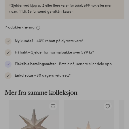
*Gjelder ved kjøp av 2 eller flere varer for totalt 699 nok eller mer
t.o.m. 11.8. Se fullstendige vilkår i kassen.
Produkterklæring
Ny kunde?
– 40% rabatt på dyreste vare*
Fri frakt
– Gjelder for normalpakke over 599 kr*
Fleksible betalingsmåter
– Betale nå, senere eller dele opp
Enkel retur
– 30 dagers returrett*
Mer fra samme kolleksjon
Legg
Legg
til
til
favoritter
favoritter