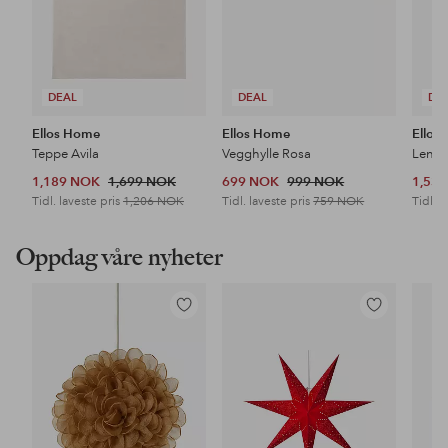
DEAL
DEAL
DE
Ellos Home
Ellos Home
Ellos
Teppe Avila
Vegghylle Rosa
Lenes
1,189 NOK
1,699 NOK
699 NOK
999 NOK
1,53
Tidl. laveste pris
1,206 NOK
Tidl. laveste pris
759 NOK
Tidl. l
Oppdag våre nyheter
Legg
Legg
til
til
favoritter
favoritter