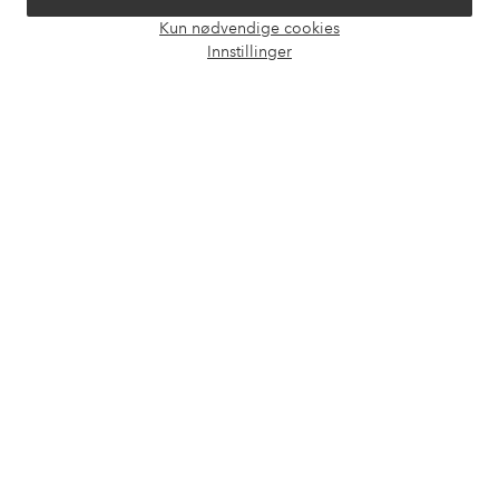
Våre tjenester
Kun nødvendige cookies
Åpne
Innstillinger
chat-
Vilkår
boks
Venner
Sikre betalinger - Betal direkte eller del opp
Vil du vite mer om
våre betalingsalternativer
?
elpy
elpy
Norge - Velg land
Facebook
Instagram
Pinterest
Youtube