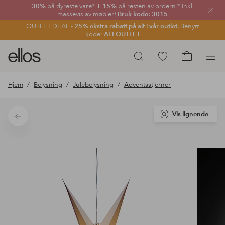
30%
på dyreste vare*
+ 15%
på resten av ordern.* Inkl.
Lukk
massevis av møbler!
Bruk kode: 3015
OUTLET DEAL -
25% ekstra rabatt på alt i vår outlet.
Benytt
kode:
ALLOUTLET
Ellos
Gå
Søk
logo
til
Gå
–
favorittmerkede
til
Hjem
Belysning
Julebelysning
Adventsstjerner
gå
produkter
handlekurv
til
forsiden
Vis lignende
Tilbake