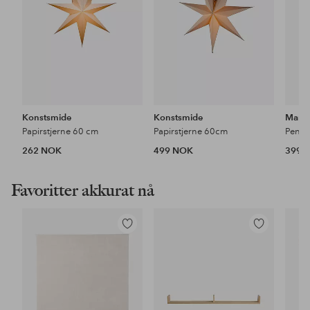
Konstsmide
Konstsmide
Marks
Papirstjerne 60 cm
Papirstjerne 60cm
Pende
262 NOK
499 NOK
399 
Favoritter akkurat nå
Legg
Legg
til
til
favoritter
favoritter