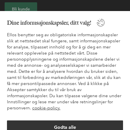
Bli kunde
Dine informsajonskapsler, ditt valg!
* Se tilbudsvilkår ved registrering
Ellos benytter seg av obligatoriske informasjonskapsler
slik at nettstedet skal fungere, samt informasjonskapsler
Trenger du hjelp?
for analyse, tilpasset innhold og for å gi deg en mer
relevant opplevelse på nettstedet vårt. Disse
Du finner svar på de vanligste spørsmålene i vår FAQ. Du finner
personopplysningene og informasjonskapslene deler vi
også informasjon om hvordan du kan kontakte oss.
med de annonse- og analyseselskaper vi samarbeider
med. Dette er for å analysere hvordan du bruker siden,
Kundeservice
Bestilling
Betalingsmåte
Lev
samt til forbedring av markedsføringen vår, slik at du kan
få mer persontilpassede annonser. Ved å klikke på
Aksepter samtykker du til vår bruk av
informasjonskapsler. Du kan tilpasse valgene dine under
Mine sider
Innstillinger og lese mer under våre retningslinjer for
personvern.
cookie-policy.
Om Ellos
Godta alle