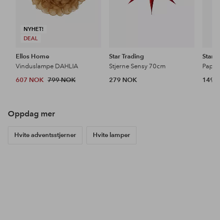
NYHET!
DEAL
Ellos Home
Star Trading
Star T
Vinduslampe DAHLIA
Stjerne Sensy 70cm
Paper
607 NOK
799 NOK
279 NOK
149 
Oppdag mer
Hvite adventsstjerner
Hvite lamper