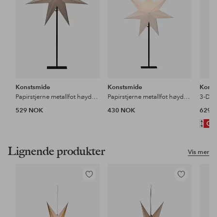
Konstsmide
Konstsmide
Konst
Papirstjerne metallfot høyde 80 cm
Papirstjerne metallfot høyde 65 cm
529 NOK
430 NOK
629 
Lignende produkter
Vis mer
Legg
Legg
til
til
favoritter
favoritter