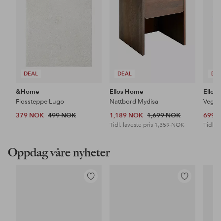
DEAL
DEAL
DE
&Home
Ellos Home
Ellos
Flossteppe Lugo
Nattbord Mydisa
Veggh
379 NOK
499 NOK
1,189 NOK
1,699 NOK
699 
Tidl. laveste pris
1,359 NOK
Tidl. l
Oppdag våre nyheter
Legg
Legg
til
til
favoritter
favoritter