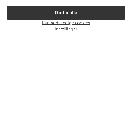
Om Ellos
Godta alle
Kun nødvendige cookies
Våre tjenester
Åpne
Innstillinger
chat-
boks
Vilkår
Venner
Sikre betalinger - Betal direkte eller del opp
Vil du vite mer om
våre betalingsalternativer
?
elpy
elpy
Norge - Velg land