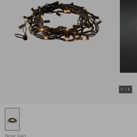
1
/
5
Farge: Svart