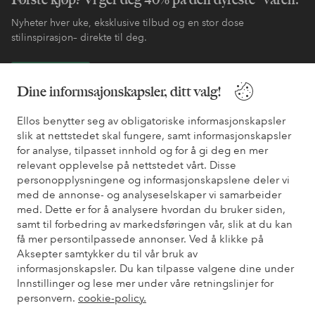
Nyheter hver uke, eksklusive tilbud og en stor dose
stilinspirasjon– direkte til deg.
Bli kunde
Dine informsajonskapsler, ditt valg!
* Se tilbudsvilkår ved registrering
Ellos benytter seg av obligatoriske informasjonskapsler
slik at nettstedet skal fungere, samt informasjonskapsler
for analyse, tilpasset innhold og for å gi deg en mer
Trenger du hjelp?
relevant opplevelse på nettstedet vårt. Disse
personopplysningene og informasjonskapslene deler vi
Du finner svar på de vanligste spørsmålene i vår FAQ. Du finner
med de annonse- og analyseselskaper vi samarbeider
også informasjon om hvordan du kan kontakte oss.
med. Dette er for å analysere hvordan du bruker siden,
samt til forbedring av markedsføringen vår, slik at du kan
få mer persontilpassede annonser. Ved å klikke på
Kundeservice
Bestilling
Betalingsmåte
Lev
Aksepter samtykker du til vår bruk av
informasjonskapsler. Du kan tilpasse valgene dine under
Innstillinger og lese mer under våre retningslinjer for
Mine sider
personvern.
cookie-policy.