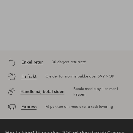
Enkel retur
30 dagers returrett*
Fri frakt
Gjelder for normalpakke over 599 NOK
Betale med elpy. Les mer i
Handle nå, betal siden
kassen.
Express
Få pakken din med ekstra rask levering
Første kjøp? Vi ger deg 40% på den dyreste* varen.