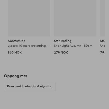
Konstsmide
Star Trading
Star T
Lyssett 10 pære erstatning. LED 450cm
Snor Light Autumn 180cm
860 NOK
279 NOK
79 N
Oppdag mer
Konstsmide utendørsbelysning