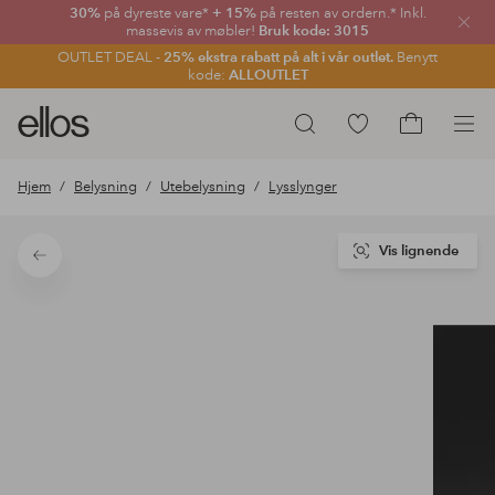
30%
på dyreste vare*
+ 15%
på resten av ordern.* Inkl.
Lukk
massevis av møbler!
Bruk kode: 3015
OUTLET DEAL -
25% ekstra rabatt på alt i vår outlet.
Benytt
kode:
ALLOUTLET
Ellos
Gå
Søk
logo
til
Gå
–
favorittmerkede
til
Hjem
Belysning
Utebelysning
Lysslynger
gå
produkter
handlekurv
til
forsiden
Vis lignende
Tilbake