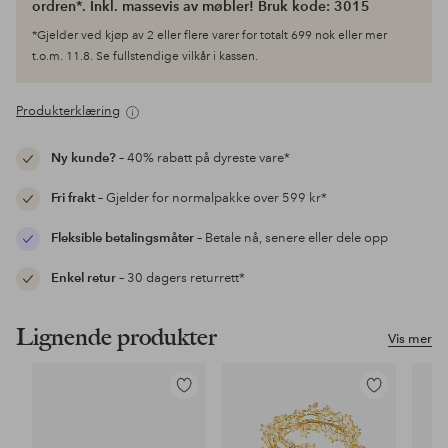
ordren*. Inkl. massevis av møbler! Bruk kode: 3015
*Gjelder ved kjøp av 2 eller flere varer for totalt 699 nok eller mer
t.o.m. 11.8. Se fullstendige vilkår i kassen.
Produkterklæring
Ny kunde?
– 40% rabatt på dyreste vare*
Fri frakt
– Gjelder for normalpakke over 599 kr*
Fleksible betalingsmåter
– Betale nå, senere eller dele opp
Enkel retur
– 30 dagers returrett*
Lignende produkter
Vis mer
Legg
Legg
til
til
favoritter
favoritter