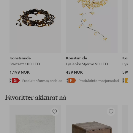
Konstsmide
Konstsmide
Konst
Startsett 100 LED
Lyslenke Stjerne 90 LED
Lysle
1,199 NOK
439 NOK
599 
Produktinformasjonsblad
Produktinformasjonsblad
Favoritter akkurat nå
Legg
Legg
til
til
favoritter
favoritter