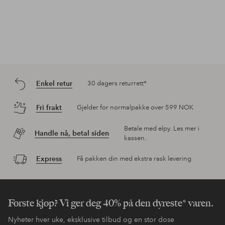
Enkel retur
30 dagers returrett*
Fri frakt
Gjelder for normalpakke over 599 NOK
Betale med elpy. Les mer i
Handle nå, betal siden
kassen.
Express
Få pakken din med ekstra rask levering
Første kjøp? Vi ger deg 40% på den dyreste* varen.
Nyheter hver uke, eksklusive tilbud og en stor dose