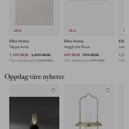
DEAL
DEAL
DE
Ellos Home
Ellos Home
Ellos
Teppe Avila
Vegghylle Rosa
Lenes
1,189 NOK
1,699 NOK
699 NOK
999 NOK
1,53
Tidl. laveste pris
1,206 NOK
Tidl. laveste pris
759 NOK
Tidl. l
Oppdag våre nyheter
Legg
Legg
til
til
favoritter
favoritter