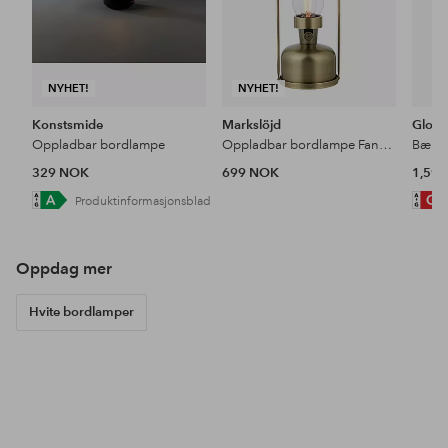
NYHET!
NYHET!
Konstsmide
Markslöjd
Globe
Oppladbar bordlampe
Oppladbar bordlampe Fanos B/O
329 NOK
699 NOK
1,59
Produktinformasjonsblad
Oppdag mer
Hvite bordlamper