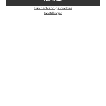
Kun nødvendige cookies
Våre tjenester
Åpne
Innstillinger
chat-
boks
Vilkår
Venner
Sikre betalinger - Betal direkte eller del opp
Vil du vite mer om
våre betalingsalternativer
?
elpy
elpy
Norge - Velg land