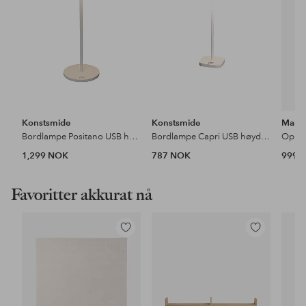
Konstsmide
Konstsmide
Marks
Bordlampe Positano USB høyde 35 cm
Bordlampe Capri USB høyde 20 cm
Oppla
1,299 NOK
787 NOK
999 
Favoritter akkurat nå
Legg
Legg
til
til
favoritter
favoritter