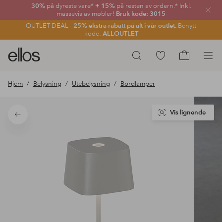
30%
på dyreste vare*
+ 15%
på resten av ordern.* Inkl.
Lukk
massevis av møbler!
Bruk kode: 3015
OUTLET DEAL -
25% ekstra rabatt på alt i vår outlet.
Benytt
kode:
ALLOUTLET
Ellos
Gå
Søk
logo
til
Gå
–
favorittmerkede
til
Hjem
Belysning
Utebelysning
Bordlamper
gå
produkter
handlekurv
til
forsiden
Vis lignende
Tilbake