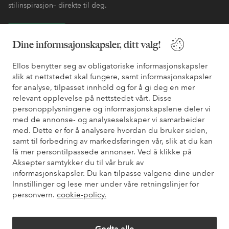
stilinspirasjon– direkte til deg.
Bli kunde
Dine informsajonskapsler, ditt valg!
* Se tilbudsvilkår ved registrering
Ellos benytter seg av obligatoriske informasjonskapsler
slik at nettstedet skal fungere, samt informasjonskapsler
for analyse, tilpasset innhold og for å gi deg en mer
Trenger du hjelp?
relevant opplevelse på nettstedet vårt. Disse
personopplysningene og informasjonskapslene deler vi
Du finner svar på de vanligste spørsmålene i vår FAQ. Du finner
med de annonse- og analyseselskaper vi samarbeider
også informasjon om hvordan du kan kontakte oss.
med. Dette er for å analysere hvordan du bruker siden,
samt til forbedring av markedsføringen vår, slik at du kan
få mer persontilpassede annonser. Ved å klikke på
Kundeservice
Bestilling
Betalingsmåte
Lev
Aksepter samtykker du til vår bruk av
informasjonskapsler. Du kan tilpasse valgene dine under
Innstillinger og lese mer under våre retningslinjer for
Mine sider
personvern.
cookie-policy.
Om Ellos
Godta alle