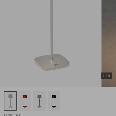
1
/
6
Farge: Hvit