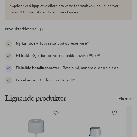
*Gjelder ved kjøp av 2 eller flere varer for totalt 699 nok eller mer
t.o.m. 11.8. Se fullstendige vilkår i kassen.
Produkterklæring
Ny kunde?
– 40% rabatt på dyreste vare*
Fri frakt
– Gjelder for normalpakke over 599 kr*
Fleksible betalingsmåter
– Betale nå, senere eller dele opp
Enkel retur
– 30 dagers returrett*
Lignende produkter
Vis mer
Legg
Legg
til
til
favoritter
favoritter