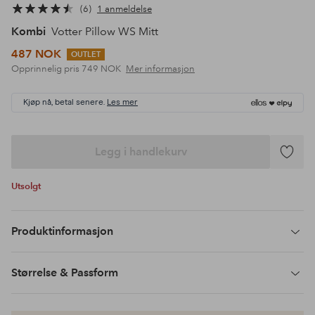
6
1 anmeldelse
Kombi
Votter Pillow WS Mitt
487 NOK
OUTLET
Opprinnelig pris
749 NOK
Mer informasjon
Kjøp nå, betal senere.
Les mer
Legg i handlekurv
Legg
til
Utsolgt
favoritte
Produktinformasjon
Størrelse & Passform