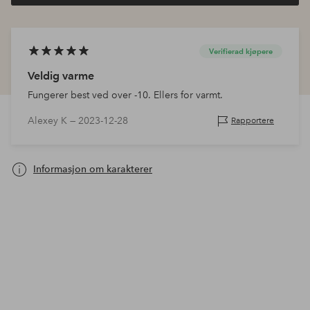
Verifierad kjøpere
Veldig varme
Fungerer best ved over -10. Ellers for varmt.
Alexey K —
2023-12-28
Rapportere
Informasjon om karakterer