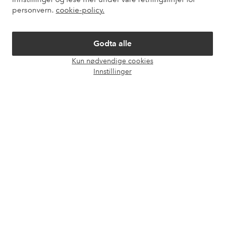
personvern.
cookie-policy.
Vilkår
Godta alle
Venner
Kun nødvendige cookies
Åpne
Innstillinger
chat-
boks
Sikre betalinger - Betal direkte eller del opp
Vil du vite mer om
våre betalingsalternativer
?
elpy
elpy
Norge - Velg land
Facebook
Instagram
Pinterest
Youtube