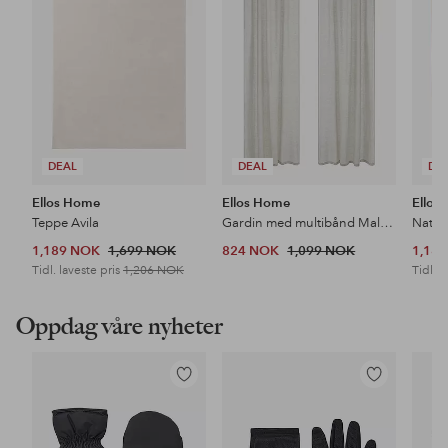
DEAL
DEAL
DE
Ellos Home
Ellos Home
Ellos
Teppe Avila
Gardin med multibånd Malva 2-pk i 100% lin
Nattb
1,189 NOK
1,699 NOK
824 NOK
1,099 NOK
1,18
Tidl. laveste pris
1,206 NOK
Tidl. l
Oppdag våre nyheter
Legg
Legg
til
til
favoritter
favoritter