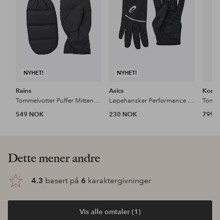
NYHET!
NYHET!
Rains
Asics
Komb
Tommelvotter Puffer Mittens W2t2
Løpehansker Performance Run Gloves
Tomme
549 NOK
230 NOK
799 
Dette mener andre
4.3
basert på
6
karaktergivninger
Vis alle omtaler (1)