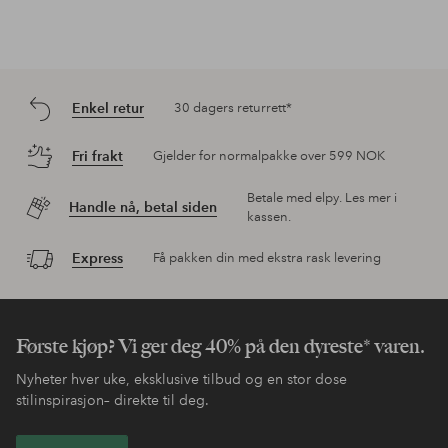
Enkel retur
30 dagers returrett*
Fri frakt
Gjelder for normalpakke over 599 NOK
Betale med elpy. Les mer i
Handle nå, betal siden
kassen.
Express
Få pakken din med ekstra rask levering
Første kjøp? Vi ger deg 40% på den dyreste* varen.
Nyheter hver uke, eksklusive tilbud og en stor dose
stilinspirasjon– direkte til deg.