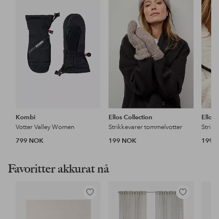
til
til
favoritter
favoritter
Kombi
Ellos Collection
Ellos 
Votter Valley Women
Strikkevarer tommelvotter
Strik
799 NOK
199 NOK
199 
Favoritter akkurat nå
Legg
Legg
til
til
favoritter
favoritter