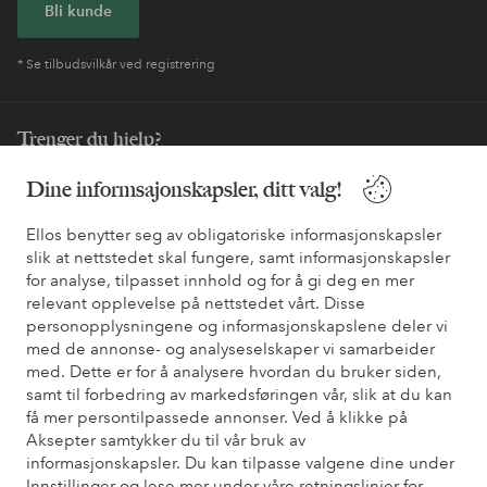
Bli kunde
* Se tilbudsvilkår ved registrering
Trenger du hjelp?
Du finner svar på de vanligste spørsmålene i vår FAQ. Du finner
Dine informsajonskapsler, ditt valg!
også informasjon om hvordan du kan kontakte oss.
Ellos benytter seg av obligatoriske informasjonskapsler
slik at nettstedet skal fungere, samt informasjonskapsler
Kundeservice
Bestilling
Betalingsmåte
Lev
for analyse, tilpasset innhold og for å gi deg en mer
relevant opplevelse på nettstedet vårt. Disse
personopplysningene og informasjonskapslene deler vi
Mine sider
med de annonse- og analyseselskaper vi samarbeider
med. Dette er for å analysere hvordan du bruker siden,
samt til forbedring av markedsføringen vår, slik at du kan
Om Ellos
få mer persontilpassede annonser. Ved å klikke på
Aksepter samtykker du til vår bruk av
informasjonskapsler. Du kan tilpasse valgene dine under
Våre tjenester
Innstillinger og lese mer under våre retningslinjer for