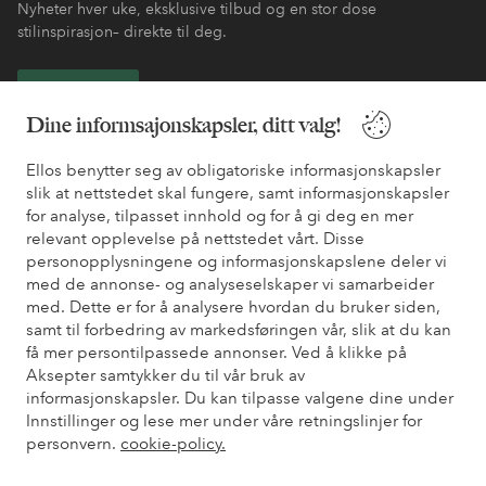
Nyheter hver uke, eksklusive tilbud og en stor dose
stilinspirasjon– direkte til deg.
Bli kunde
Dine informsajonskapsler, ditt valg!
* Se tilbudsvilkår ved registrering
Ellos benytter seg av obligatoriske informasjonskapsler
slik at nettstedet skal fungere, samt informasjonskapsler
for analyse, tilpasset innhold og for å gi deg en mer
Trenger du hjelp?
relevant opplevelse på nettstedet vårt. Disse
personopplysningene og informasjonskapslene deler vi
Du finner svar på de vanligste spørsmålene i vår FAQ. Du finner
med de annonse- og analyseselskaper vi samarbeider
også informasjon om hvordan du kan kontakte oss.
med. Dette er for å analysere hvordan du bruker siden,
samt til forbedring av markedsføringen vår, slik at du kan
Kundeservice
Bestilling
Betalingsmåte
Lev
få mer persontilpassede annonser. Ved å klikke på
Aksepter samtykker du til vår bruk av
informasjonskapsler. Du kan tilpasse valgene dine under
Innstillinger og lese mer under våre retningslinjer for
Mine sider
personvern.
cookie-policy.