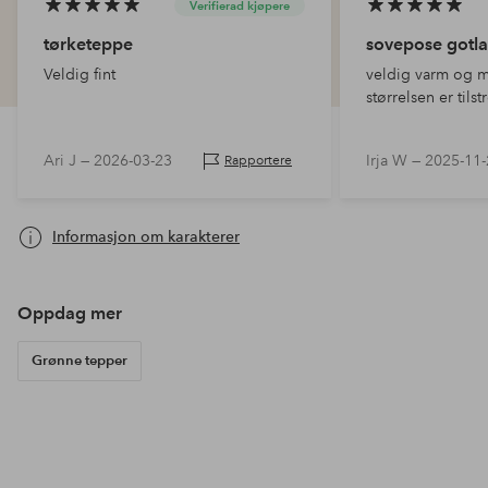
Verifierad kjøpere
tørketeppe
sovepose gotl
Veldig fint
veldig varm og m
størrelsen er tilst
Ari J —
2026-03-23
Irja W —
2025-11-
Rapportere
Informasjon om karakterer
Oppdag mer
Grønne tepper