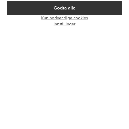
Om Ellos
Godta alle
Våre tjenester
Kun nødvendige cookies
Åpne
Innstillinger
chat-
Vilkår
boks
Venner
Sikre betalinger - Betal direkte eller del opp
Vil du vite mer om
våre betalingsalternativer
?
elpy
elpy
Norge - Velg land