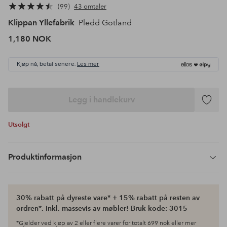
99
43 omtaler
Klippan Yllefabrik
Pledd Gotland
1,180 NOK
Kjøp nå, betal senere.
Les mer
Legg i handlekurv
Legg
til
Utsolgt
favoritte
Produktinformasjon
30% rabatt på dyreste vare* + 15% rabatt på resten av
ordren*. Inkl. massevis av møbler! Bruk kode: 3015
*Gjelder ved kjøp av 2 eller flere varer for totalt 699 nok eller mer