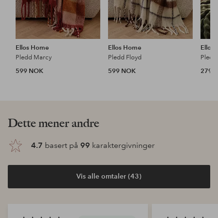
Ellos Home
Ellos Home
Ellos
Pledd Marcy
Pledd Floyd
Pledd
599 NOK
599 NOK
279 
Dette mener andre
4.7
basert på
99
karaktergivninger
Vis alle omtaler (43)