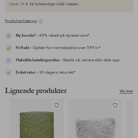
t.o.m. 11.8. Se fullstendige vilkår i kassen.
Produkterklæring
Ny kunde?
– 40% rabatt på dyreste vare*
Fri frakt
– Gjelder for normalpakke over 599 kr*
Fleksible betalingsmåter
– Betale nå, senere eller dele opp
Enkel retur
– 30 dagers returrett*
Lignende produkter
Vis mer
Legg
Legg
til
til
favoritter
favoritter