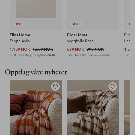
DEAL
DEAL
DE
Ellos Home
Ellos Home
Ellos
Teppe Avila
Vegghylle Rosa
Lenes
1,189 NOK
1,699 NOK
699 NOK
999 NOK
1,53
Tidl. laveste pris
1,206 NOK
Tidl. laveste pris
759 NOK
Tidl. l
Oppdag våre nyheter
Legg
Legg
til
til
favoritter
favoritter