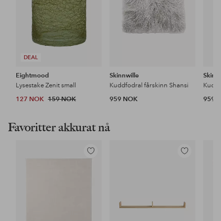
DEAL
Eightmood
Skinnwille
Skinnw
Lysestake Zenit small
Kuddfodral fårskinn Shansi
Kuddf
127 NOK
159 NOK
959 NOK
959 
Favoritter akkurat nå
Legg
Legg
til
til
favoritter
favoritter