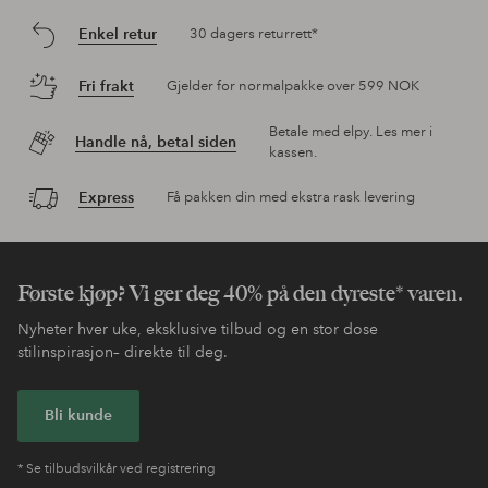
Enkel retur
30 dagers returrett*
Fri frakt
Gjelder for normalpakke over 599 NOK
Betale med elpy. Les mer i
Handle nå, betal siden
kassen.
Express
Få pakken din med ekstra rask levering
Første kjøp? Vi ger deg 40% på den dyreste* varen.
Nyheter hver uke, eksklusive tilbud og en stor dose
stilinspirasjon– direkte til deg.
Bli kunde
* Se tilbudsvilkår ved registrering