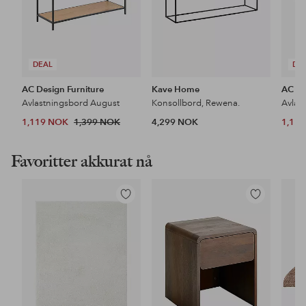
DEAL
DE
AC Design Furniture
Kave Home
AC De
Avlastningsbord August
Konsollbord, Rewena.
Avlas
1,119 NOK
1,399 NOK
4,299 NOK
1,11
Favoritter akkurat nå
Legg
Legg
til
til
favoritter
favoritter