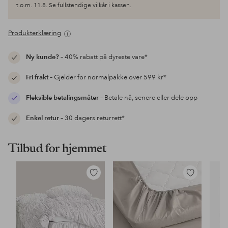
t.o.m. 11.8. Se fullstendige vilkår i kassen.
Produkterklæring
Ny kunde?
– 40% rabatt på dyreste vare*
Fri frakt
– Gjelder for normalpakke over 599 kr*
Fleksible betalingsmåter
– Betale nå, senere eller dele opp
Enkel retur
– 30 dagers returrett*
Tilbud for hjemmet
Legg
Legg
til
til
favoritter
favoritter