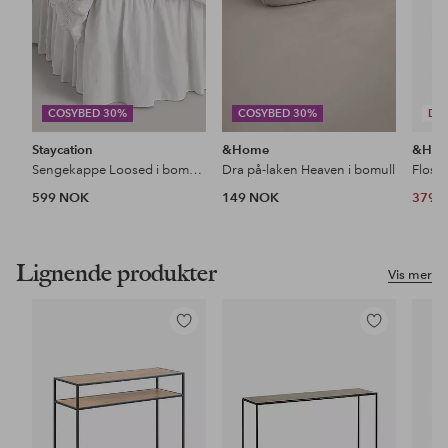
COSYBED 30%
COSYBED 30%
DE
Staycation
&Home
&Ho
Sengekappe Loosed i bomullspercale
Dra på-laken Heaven i bomull
Floss
599 NOK
149 NOK
379 
Lignende produkter
Vis mer
Legg
Legg
til
til
favoritter
favoritter