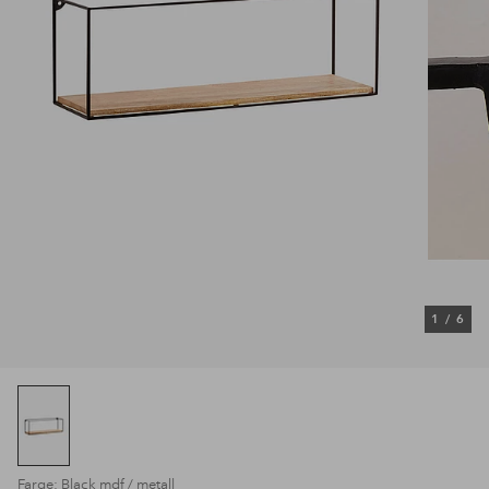
1
/
6
Farge: Black mdf / metall