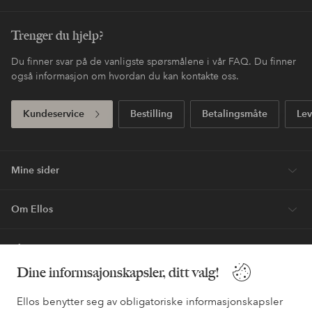
Trenger du hjelp?
Du finner svar på de vanligste spørsmålene i vår FAQ. Du finner
også informasjon om hvordan du kan kontakte oss.
Kundeservice
Bestilling
Betalingsmåte
Lev
Mine sider
Om Ellos
Våre tjenester
Dine informsajonskapsler, ditt valg!
Vilkår
Ellos benytter seg av obligatoriske informasjonskapsler