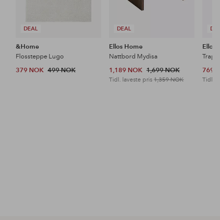
DEAL
DEAL
DE
&Home
Ellos Home
Ellos
Flossteppe Lugo
Nattbord Mydisa
Trapp
379 NOK
499 NOK
1,189 NOK
1,699 NOK
769 
Tidl. laveste pris
1,359 NOK
Tidl. l